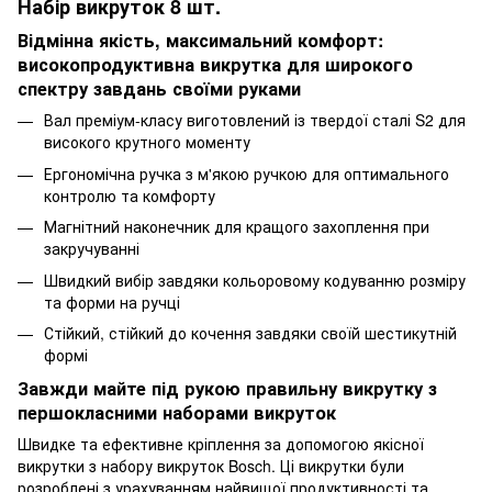
Набір викруток 8 шт.
Відмінна якість, максимальний комфорт:
високопродуктивна викрутка для широкого
спектру завдань своїми руками
Вал преміум-класу виготовлений із твердої сталі S2 для
високого крутного моменту
Ергономічна ручка з м'якою ручкою для оптимального
контролю та комфорту
Магнітний наконечник для кращого захоплення при
закручуванні
Швидкий вибір завдяки кольоровому кодуванню розміру
та форми на ручці
Стійкий, стійкий до кочення завдяки своїй шестикутній
формі
Завжди майте під рукою правильну викрутку з
першокласними наборами викруток
Швидке та ефективне кріплення за допомогою якісної
викрутки з набору викруток Bosch. Ці викрутки були
розроблені з урахуванням найвищої продуктивності та