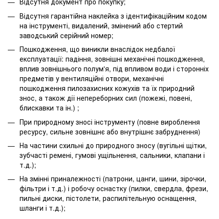
Відсутня документ про покупку;
Відсутня гарантійна наклейка з ідентифікаційним кодом
на інструменті, видалений, змінений або стертий
заводський серійний номер;
Пошкодження, що виникли внаслідок недбалої
експлуатації: падіння, зовнішні механічні пошкодження,
вплив зовнішнього полум'я, під впливом води і сторонніх
предметів у вентиляційні отвори, механічні
пошкодження пилозахисних кожухів та їх природний
знос, а також дії непереборних сил (пожежі, повені,
блискавки та ін.) ;
При природному зносі інструменту (повне вироблення
ресурсу, сильне зовнішнє або внутрішнє забруднення)
На частини схильні до природного зносу (вугільні щітки,
зубчасті ремені, гумові ущільнення, сальники, клапани і
т.д.);
На змінні приналежності (патрони, цанги, шини, зірочки,
фільтри і т.д.) і робочу оснастку (пилки, свердла, фрези,
пильні диски, пістолети, распилітельную оснащення,
шланги і т.д.);