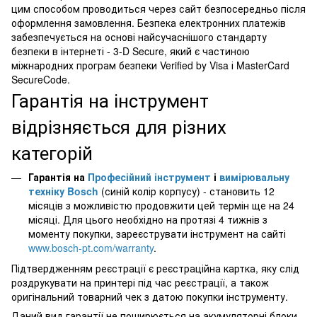
цим способом проводиться через сайт безпосередньо після
оформлення замовлення. Безпека електронних платежів
забезпечується на основі найсучаснішого стандарту
безпеки в інтернеті - 3-D Secure, який є частиною
міжнародних програм безпеки Verified by Visa і MasterCard
SecureCode.
Гарантія на інструмент
відрізняється для різних
категорій
Гарантія на
Професійний інструмент
і
вимірювальну
техніку Bosch
(синій колір корпусу) - становить 12
місяців з можливістю продовжити цей термін ще на 24
місяці. Для цього необхідно на протязі 4 тижнів з
моменту покупки, зареєструвати інструмент на сайті
www.bosch-pt.com/warranty
.
Підтвердженням реєстрації є реєстраційна картка, яку слід
роздрукувати на принтері під час реєстрації, а також
оригінальний товарний чек з датою покупки інструменту.
Даний вид гарантії не поширюється на акумуляторні блоки,