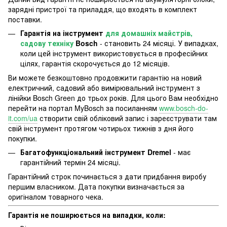
зарядні пристрої та приладдя, що входять в комплект
поставки.
Гарантія на інструмент
для домашніх майстрів,
садову техніку
Bosch
- становить 24 місяці. У випадках,
коли цей інструмент використовується в професійних
цілях, гарантія скорочується до 12 місяців.
Ви можете безкоштовно продовжити гарантію на новий
електричний, садовий або вимірювальний інструмент з
лінійки Bosch Green до трьох років. Для цього Вам необхідно
перейти на портал MyBosch за посиланням
www.bosch-do-
it.com/ua
створити свій обліковий запис і зареєструвати там
свій інструмент протягом чотирьох тижнів з дня його
покупки.
Багатофункціональний інструмент Dremel
- має
гарантійний термін 24 місяці.
Гарантійний строк починається з дати придбання виробу
першим власником. Дата покупки визначається за
оригіналом товарного чека.
Гарантія не поширюється на випадки, коли: