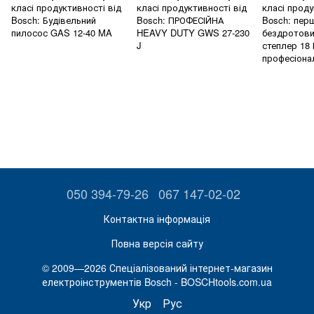
класі продуктивності від
класі продуктивності від
класі проду
Bosch: Будівельний
Bosch: ПРОФЕСІЙНА
Bosch: пер
пилосос GAS 12-40 MA
HEAVY DUTY GWS 27-230
бездротови
J
степлер 18 
професіона
050 394-79-26
067 147-02-02
Контактна інформація
Повна версія сайту
© 2009—2026 Спеціалізований інтернет-магазин
електроінструментів Bosch - BOSCHtools.com.ua
Укр
Рус