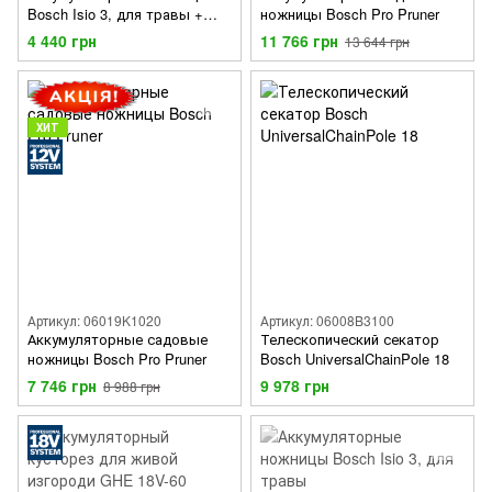
Bosch Isio 3, для травы +
ножницы Bosch Pro Pruner
Телескопическая штанга
4 440 грн
11 766 грн
13 644 грн
ХИТ
Артикул: 06019K1020
Артикул: 06008B3100
Аккумуляторные садовые
Телескопический секатор
ножницы Bosch Pro Pruner
Bosch UniversalChainPole 18
7 746 грн
9 978 грн
8 988 грн