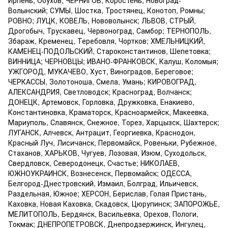
Ирпень, Обухов; ЧЕРНИГОВ; Коростень, Новоград-
Волынский; СУМЫ, Шостка, Тростянец, Конотоп, Ромны;
РОВНО; ЛУЦК, КОВЕЛЬ, Нововолынск; ЛЬВОВ, СТРЫЙ,
Дрогобыч, Трускавец, Червоноград, Самбор; ТЕРНОПОЛЬ,
Збараж, Кременец, Теребовля, Чортков; ХМЕЛЬНИЦКИЙ,
КАМЕНЕЦ-ПОДОЛЬСКИЙ, Староконстантинов, Шепетовка;
ВИННИЦА; ЧЕРНОВЦЫ; ИВАНО-ФРАНКОВСК, Калуш, Коломыя;
УЖГОРОД, МУКАЧЕВО, Хуст, Виноградов, Береговое;
ЧЕРКАССЫ, Золотоноша, Смела, Умань; КИРОВОГРАД,
АЛЕКСАНДРИЯ, Светловодск; Красноград, Волчанск;
ДОНЕЦК, Артемовск, Горловка, Дружковка, Енакиево,
Константиновка, Краматорск, Красноармейск, Макеевка,
Мариуполь, Славянск, Снежное, Торез, Харцызск, Шахтерск;
ЛУГАНСК, Алчевск, Антрацит, Георгиевка, Краснодон,
Красный Луч, Лисичанск, Первомайск, Ровеньки, Рубежное,
Стаханов, ХАРЬКОВ, Чугуев, Лозовая, Изюм, Суходольск,
Свердловск, Северодонецк, Счастье; НИКОЛАЕВ,
ЮЖНОУКРАИНСК, Вознесенск, Первомайск; ОДЕССА,
Белгород-Днестровский, Измаил, Болград, Ильичевск,
Раздельная, Южное; ХЕРСОН, Берислав, Голая Пристань,
Каховка, Новая Каховка, Скадовск, Цюрупинск; ЗАПОРОЖЬЕ,
МЕЛИТОПОЛЬ, Бердянск, Васильевка, Орехов, Пологи,
Токмак; ДНЕПРОПЕТРОВСК, Днепродзержинск, Ингулец,