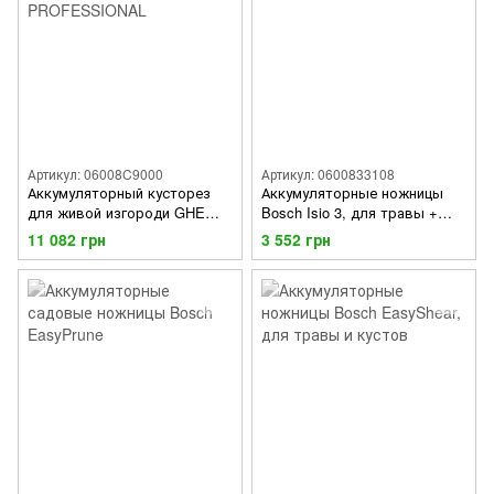
Артикул: 06008C9000
Артикул: 0600833108
Аккумуляторный кусторез
Аккумуляторные ножницы
для живой изгороди GHE
Bosch Isio 3, для травы +
18V-60 PROFESSIONAL, без
Мягкая сумка
11 082 грн
3 552 грн
акб. и ЗУ