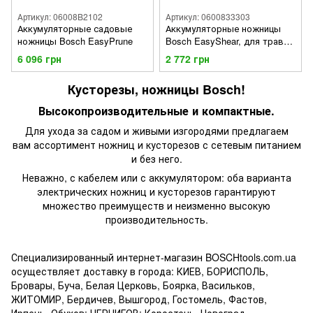
Артикул: 06008B2102
Артикул: 0600833303
Аккумуляторные садовые
Аккумуляторные ножницы
ножницы Bosch EasyPrune
Bosch EasyShear, для травы
и кустов
6 096 грн
2 772 грн
Кусторезы, ножницы Bosch!
Высокопроизводительные и компактные.
Для ухода за садом и живыми изгородями предлагаем
вам ассортимент ножниц и кусторезов с сетевым питанием
и без него.
Неважно, с кабелем или с аккумулятором: оба варианта
электрических ножниц и кусторезов гарантируют
множество преимуществ и неизменно высокую
производительность.
Специализированный интернет-магазин BOSCHtools.com.ua
осуществляет доставку в города: КИЕВ, БОРИСПОЛЬ,
Бровары, Буча, Белая Церковь, Боярка, Васильков,
ЖИТОМИР, Бердичев, Вышгород, Гостомель, Фастов,