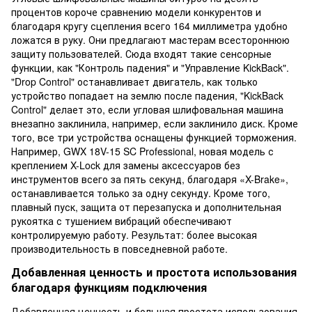
процентов короче сравнению модели конкурентов и
благодаря кругу сцепления всего 164 миллиметра удобно
ложатся в руку. Они предлагают мастерам всестороннюю
защиту пользователей. Сюда входят такие сенсорные
функции, как "Контроль падения" и "Управление KickBack".
"Drop Control" останавливает двигатель, как только
устройство попадает на землю после падения, "KickBack
Control" делает это, если угловая шлифовальная машина
внезапно заклинила, например, если заклинило диск. Кроме
того, все три устройства оснащены функцией торможения.
Например, GWX 18V-15 SC Professional, новая модель с
креплением X-Lock для замены аксессуаров без
инструментов всего за пять секунд, благодаря «X-Brake»,
останавливается только за одну секунду. Кроме того,
плавный пуск, защита от перезапуска и дополнительная
рукоятка с тушением вибраций обеспечивают
контролируемую работу. Результат: более высокая
производительность в повседневной работе.
Добавленная ценность и простота использования
благодаря функциям подключения
Добавленная ценность и большая простота использования