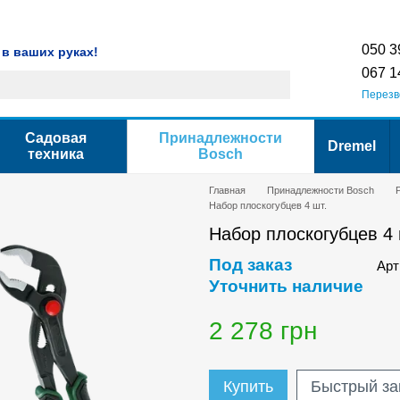
Гарантия
Сервис
Контактная информация
Условия использования са
050 3
 в ваших руках!
067 1
Перезв
Садовая
Принадлежности
Dremel
техника
Bosch
Главная
Принадлежности Bosch
Набор плоскогубцев 4 шт.
Набор плоскогубцев 4 
Под заказ
Арт
Уточнить наличие
2 278 грн
Купить
Быстрый за