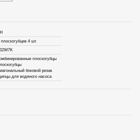
H
 плоскогубцев 4 шт.
A02W7K
 комбинированные плоскогубцы
плоскогубцы
 диагональный боковой резак
 щипцы для водяного насоса