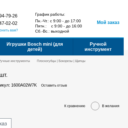
Сравнение
Укр
Рус
Желания
Вход
йта
График работы:
94-79-26
Пн.-Чт.: с 9:00 - до 17:00
Мой заказ
47-02-02
Пятн.: с 9:00 - до 16:00
онить вам?
Сб.-Вс.: выходной
Игрушки Bosch mini (для
Ручной
детей)
инструмент
Ручные инструменты
Плоскогубцы | Бокорезы | Щипцы
шт.
икул: 1600A02W7K
Оставить отзыв
К сравнению
В желания
каз