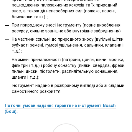
пошкодження пилозахисних кожухів та їх природний
знос, а також дії непереборних сил (пожежі, повені,
блискавки та ін.) ;
При природному зносі інструменту (повне вироблення
ресурсу, сильне зовнішнє або внутрішнє забруднення)
На частини схильні до природного зносу (вугільні щітки,
зубчасті ремені, гумові ущільнення, сальники, клапани і
т.д.);
На змінні приналежності (патрони, цанги, шини, зірочки,
фільтри і т.д.) і робочу оснастку (пилки, свердла, фрези,
пильні диски, пістолети, распилітельную оснащення,
шланги і т.д.);
Інструмент надано в розібраному вигляді або зі слідами
самостійного розкриття.
Поточні умови надання гарантії на інструмент Bosch
(Бош).