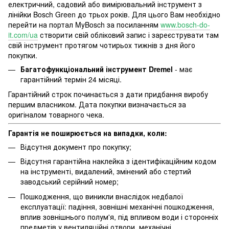
електричний, садовий або вимірювальний інструмент з
лінійки Bosch Green до трьох років. Для цього Вам необхідно
перейти на портал MyBosch за посиланням
www.bosch-do-
it.com/ua
створити свій обліковий запис і зареєструвати там
свій інструмент протягом чотирьох тижнів з дня його
покупки.
Багатофункціональний інструмент Dremel
- має
гарантійний термін 24 місяці.
Гарантійний строк починається з дати придбання виробу
першим власником. Дата покупки визначається за
оригіналом товарного чека.
Гарантія не поширюється на випадки, коли:
Відсутня документ про покупку;
Відсутня гарантійна наклейка з ідентифікаційним кодом
на інструменті, видалений, змінений або стертий
заводський серійний номер;
Пошкодження, що виникли внаслідок недбалої
експлуатації: падіння, зовнішні механічні пошкодження,
вплив зовнішнього полум'я, під впливом води і сторонніх
предметів у вентиляційні отвори, механічні