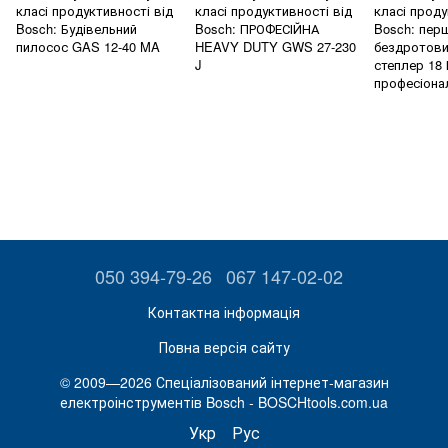
класі продуктивності від
класі продуктивності від
класі проду
Bosch: Будівельний
Bosch: ПРОФЕСІЙНА
Bosch: пер
пилосос GAS 12-40 MA
HEAVY DUTY GWS 27-230
бездротови
J
степлер 18 
професіона
050 394-79-26
067 147-02-02
Контактна інформація
Повна версія сайту
© 2009—2026 Спеціалізований інтернет-магазин
електроінструментів Bosch - BOSCHtools.com.ua
Укр
Рус