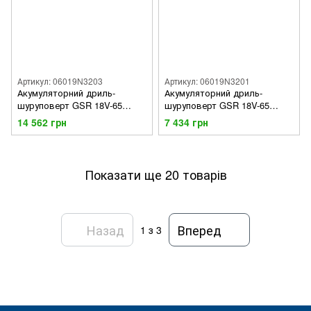
Артикул: 06019N3203
Артикул: 06019N3201
Акумуляторний дриль-
Акумуляторний дриль-
шуруповерт GSR 18V-65
шуруповерт GSR 18V-65
PROFESSIONAL у L-BOXX 136
PROFESSIONAL у L-BOXX,
14 562 грн
7 434 грн
+ 2х GBA 18V 5 Ah + ЗП GAL
без акб. і ЗП
18V-40
Показати ще 20 товарів
Назад
Вперед
1
з 3