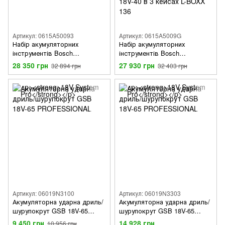
Артикул: 0615A50093
Артикул: 0615A5009G
Набір акумуляторних
Набір акумуляторних
інструментів Bosch
інструментів Bosch
Professional: GSR 18V-65 +
Professional: дриль-
28 350 грн
27 930 грн
32 894 грн
32 403 грн
GDX 18V-285 + GBH 18V-22 +
шурупокрут GSR 18V-65,
3x5.0Ah + GAL 12V/18V-80 +
перфоратор GBH 18V-22,
сумка M-BAG
КШМ GWS 18V-8 з 2 акб GBA
18V 5.0 Ah і з/п GAL 18V-40 в
3 кейсах L-BOXX 136
Артикул: 06019N3100
Артикул: 06019N3303
Акумуляторна ударна дриль/
Акумуляторна ударна дриль/
шурупокрут GSB 18V-65
шурупокрут GSB 18V-65
PROFESSIONAL у L-Case + 2х
PROFESSIONAL у L-BOXX
9 450 грн
14 928 грн
10 956 грн