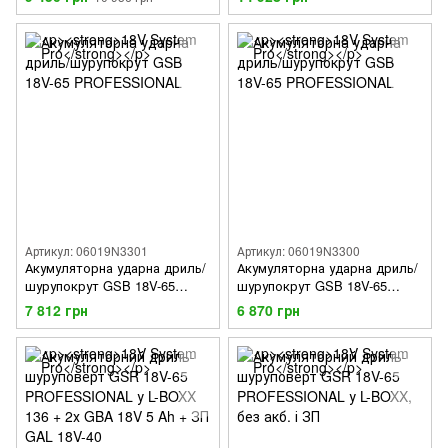
GBA 18V 2.0Ah + ЗП GAL 18V-
136N + 2х GBA 18V 5.0Ah +
20
ЗП GAL 18V-40
Артикул: 06019N3301
Артикул: 06019N3300
Акумуляторна ударна дриль/
Акумуляторна ударна дриль/
шурупокрут GSB 18V-65
шурупокрут GSB 18V-65
PROFESSIONAL у L-BOXX,
PROFESSIONAL у картонній
7 812 грн
6 870 грн
без акб. та ЗП
коробці, без акб. та ЗП