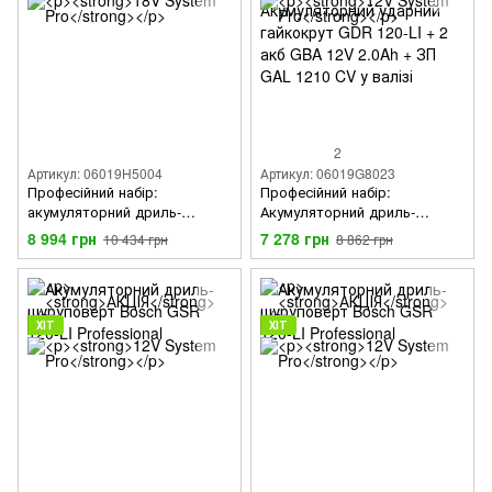
2
Артикул: 06019H5004
Артикул: 06019G8023
Професійний набір:
Професійний набір:
акумуляторний дриль-
Акумуляторний дриль-
шурупокрут GSR 18V-50 + 43
шурупокрут GSR 120-LI +
8 994 грн
7 278 грн
10 434 грн
8 862 грн
біти + 2 акумулятора 2,0
Акумуляторний ударний
А·год + сумка для
гайкокрут GDR 120-LI + 2 акб
інструменту
GBA 12V 2.0Ah + ЗП GAL
1210 CV у валізі
ХІТ
ХІТ