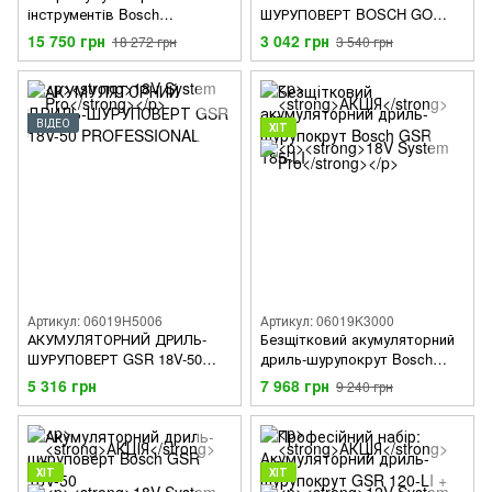
інструментів Bosch
ШУРУПОВЕРТ BOSCH GO
Professional: дриль-
PROFESSIONAL
15 750 грн
3 042 грн
18 272 грн
3 540 грн
шурупокрут GSR 18V-45,
КШМ GWS 18V-8 з 2 акб GBA
18V 4.0 Ah і з/п GAL 18V-40 в
сумці M-BAG
ВІДЕО
ХІТ
Артикул: 06019H5006
Артикул: 06019K3000
АКУМУЛЯТОРНИЙ ДРИЛЬ-
Безщітковий акумуляторний
ШУРУПОВЕРТ GSR 18V-50
дриль-шурупокрут Bosch
PROFESSIONAL
GSR 185-LI
5 316 грн
7 968 грн
9 240 грн
ХІТ
ХІТ