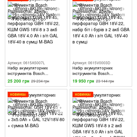
Артикул: 0615A5007L
Артикул: 0615V0003D
Набір акумуляторних
Набір акумуляторних
інструментів Bosch
інструментів Bosch
Professional: дриль-
Professional: дриль-
25 200 грн
19 950 грн
29 234 грн
23 144 грн
шурупокрут GSR 18V-45,
шурупокрут GSR 18V-45,
перфоратор GBH 18V-22,
перфоратор GBH 18V-22,
КШМ GWS 18V-8 з 3 акб GBA
набір біт і бурів з 2 акб GBA
НОВИНКА!
НОВИНКА!
18V 4.0 Ah і з/п GAL 18V-40 в
18V 4.0 Ah і з/п GAL 18V-40 в
сумці M-BAG
сумці