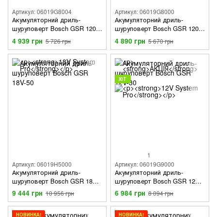
Артикул: 06019G8004
Артикул: 06019G8000
Акумуляторний дриль-
Акумуляторний дриль-
шуруповерт Bosch GSR 120-
шуруповерт Bosch GSR 120-
LI + GLI 12V-300
LI Professional
4 939 грн
4 890 грн
5 726 грн
5 670 грн
ХІТ
1
Артикул: 06019H5000
Артикул: 06019G9000
Акумуляторний дриль-
Акумуляторний дриль-
шуруповерт Bosch GSR 18V-
шуруповерт Bosch GSR 12V-
50
30
9 444 грн
6 984 грн
10 956 грн
8 094 грн
НОВИНКА!
НОВИНКА!