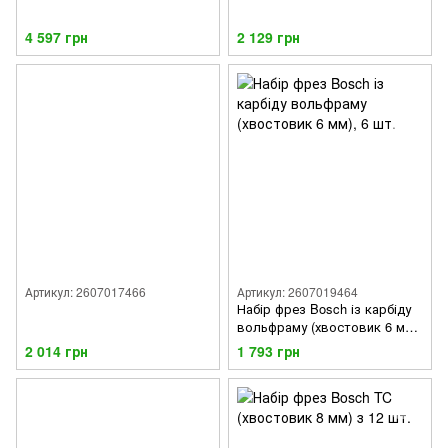
4 597 грн
2 129 грн
Артикул: 2607017466
Артикул: 2607019464
Набір фрез Bosch із карбіду
вольфраму (хвостовик 6 мм),
6 шт.
2 014 грн
1 793 грн