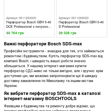
Артикул: 0611264000
Артикул: 0611269020
Перфоратор Bosch GBH 5-40
Перфоратор Bosch GBH 5-40
DCE Professional з патроном
D Professional
SDS max
40 764 грн
29 328 грн
Важкі перфоратори Bosch SDS-max
Професійні інструменти - знахідка для тих, хто займається
ремонтом і будівництвом. Купіть перфоратор SDS-max від
компанії Bosch, і швидкість вашої роботи значно
збільшиться. У нашому інтернет-магазині купити
перфоратор СДС-макс не тільки вигідно, але і зручно: крім
доступних цін, ми можемо запропонувати ще й швидку
доставку замовлення по Миколаєву та іншим містам
України.
Як вибрати перфоратор SDS-max в каталозі
інтернет-магазину BOSCHTOOLS
Фахівцям з будівництва та ремонту добре відомо, що
покупку професійної техніки найкраще проводити в