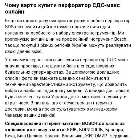
Чому варто купити перфоратор СДС-макс
онлайн
Якщо ви одного разу використовували в роботі перфоратор
SDS-max, купити цей інструмент захочеться і для
поповнення особистого набору електроінструментів. Ми
пропонуємо вигідні ціни на професійний інструмент Bosch,
так що покупці з різних регіонів України можуть реалізувати
свою давню мрію.
У нашому інтернет-магазині купити перфоратор СДС-макс
значно простіше, ніж шукати його в спеціалізованих
будівельних супермаркетах. За допомогою докладних
описів і фото ви зможете швидко ознайомитися з
технічними характеристиками інструменту, що дозволить
вибрати найбільш підходящу модель. А швидка доставка в
будь-населені пункти України дасть можливість уникнути
втрат часу. З питань, що стосуються цін і термінів
доставки, можна проконсультуватися з менеджером.
Чекаємо ваших дзвінків!
Спеціалізований інтернет-магазин BOSCHtools.com.ua
здійснює доставку в міста:
КИЇВ, БОРИСПІЛЬ, Бровари,
Буча, Біла Церква, Боярка, Васильків, ЖИТОМИР, Бердичів,