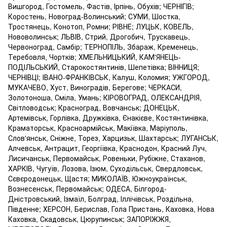
Вишгород, Гостомель, Фастів, Ірпінь, Обухів; ЧЕРНІГІВ;
Коростень, Новоград-Волинський; СУМИ, Шостка,
Тростянець, Конотоп, Ромни; РІВНЕ; ЛУЦЬК, КОВЕЛЬ,
Нововолинськ; ЛЬВІВ, Стрий, Дрогобич, Трускавець,
Червоноград, Самбір; ТЕРНОПІЛЬ, Збараж, Кременець,
Теребовля, Чортків; ХМЕЛЬНИЦЬКИЙ, КАМ'ЯНЕЦЬ-
ПОДІЛЬСЬКИЙ, Старокостянтинів, Шепетівка; ВІННИЦЯ;
ЧЕРНІВЦІ; ІВАНО-ФРАНКІВСЬК, Калуш, Коломия; УЖГОРОД,
МУКАЧЕВО, Хуст, Виноградів, Берегове; ЧЕРКАСИ,
Золотоноша, Сміла, Умань; КІРОВОГРАД, ОЛЕКСАНДРІЯ,
Світловодськ; Красноград, Вовчанськ; ДОНЕЦЬК,
Артемівськ, Горлівка, Дружківка, Єнакієве, Костянтинівка,
Краматорськ, Красноармійськ, Макіївка, Маріуполь,
Слов'янськ, Сніжне, Торез, Харцизьк, Шахтарськ; ЛУГАНСЬК,
Алчевськ, Антрацит, Георгіївка, Краснодон, Красний Луч,
Лисичанськ, Первомайськ, Ровеньки, Рубіжне, Стаханов,
ХАРКІВ, Чугуїв, Лозова, Ізюм, Суходільськ, Свердловськ,
Сєвєродонецьк, Щастя; МИКОЛАЇВ, Южноукраїнськ,
Вознесенськ, Первомайськ; ОДЕСА, Білгород-
Дністровський, Ізмаїл, Болград, Іллічівськ, Роздільна,
Південне; ХЕРСОН, Берислав, Гола Пристань, Каховка, Нова
Каховка, Скадовськ, Цюрупинськ; ЗАПОРІЖЖЯ,