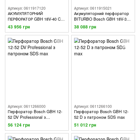
Артикул: 0611917120
Артикул: 0611915021
АКУМУЛЯТОРНИЙ
Акумуляторний перфоратор
ПЕРФОРАТОР GBH 18V-40 C
BITURBO Bosch GBH 18V-36
PROFESSIONAL BITURBO З
C
43 956 грн
38 088 грн
SDS MAX
Артикул: 0611266000
Артикул: 0611266100
Перфоратор Bosch GBH 12-
Перфоратор Bosch GBH 12-
52 DV Professional з
52 D з патроном SDS max
патроном SDS max
56 124 грн
51 012 грн