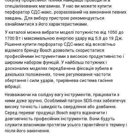
спеціалізованих магазинах. У нас ви можете купити
перфоратор СДС-макс, розрахований на виконання певних
завдань. Для вибору пристрою рекомендується
ознайомитися з його характеристиками.
У каталозі можна вибрати моделі потужністю від 1050 до
1700 Вт і максимальною енергією удару від 5,9 до 19 Дж.
Рішення купити перфоратор СДС-макс від всесвітньо
відомого бренду Bosch дозволить скористатися
професійними інструментами з високою продуктивністю і
широким набором функцій. У найбільш потужних і
досконалих моделях передбачена фіксація зубила в
декількох положеннях, точне регулювання частоти
обертання і сили ударів, трирівнева система гасіння
вібрації.
Незважаючи на солідну вагу інструментів, працювати з
ними дуже зручно. Особливий патрон SDS-max забезпечує
високу точність і швидкість свердління або довбання.
Серед переваг продукції Bosch варто відзначити і
довговічність професійних інструментів. Вони будуть
служити власникам протягом усього гарантійного терміну і
після його закінчення.