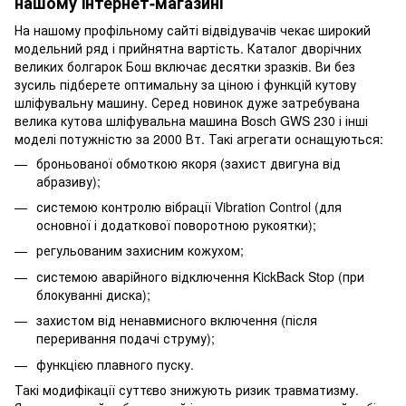
нашому інтернет-магазині
На нашому профільному сайті відвідувачів чекає широкий
модельний ряд і прийнятна вартість. Каталог дворічних
великих болгарок Бош включає десятки зразків. Ви без
зусиль підберете оптимальну за ціною і функцій кутову
шліфувальну машину. Серед новинок дуже затребувана
велика кутова шліфувальна машина Bosch GWS 230 і інші
моделі потужністю за 2000 Вт. Такі агрегати оснащуються:
броньованої обмоткою якоря (захист двигуна від
абразиву);
системою контролю вібрації Vibration Control (для
основної і додаткової поворотною рукоятки);
регульованим захисним кожухом;
системою аварійного відключення KickBack Stop (при
блокуванні диска);
захистом від ненавмисного включення (після
переривання подачі струму);
функцією плавного пуску.
Такі модифікації суттєво знижують ризик травматизму.