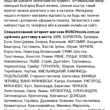
Якщо ви шукайте безпечний інструмент, оптимальний вибір -
німецька болгарка Bosch велика, скільки коштує такий
агрегат можна дізнатися у нас в каталозі. Менеджер
нашого інтернет-магазину відповість на будь-які технічні
питання і допоможе оформити покупку. Зв'язатися з ним
найпростіше по телефону або в режимі онлайн на сайті.
Спеціалізований інтернет-магазин BOSCHtools.com.ua
здійснює доставку в міста:
КИЇВ, БОРИСПІЛЬ, Бровари,
Буча, Біла Церква, Боярка, Васильків, ЖИТОМИР, Бердичів,
Вишгород, Гостомель, Фастів, Ірпінь, Обухів; ЧЕРНІГІВ;
Коростень, Новоград-Волинський; СУМИ, Шостка,
Тростянець, Конотоп, Ромни; РІВНЕ; ЛУЦЬК, КОВЕЛЬ,
Нововолинськ; ЛЬВІВ, Стрий, Дрогобич, Трускавець,
Червоноград, Самбір; ТЕРНОПІЛЬ, Збараж, Кременець,
Теребовля, Чортків; ХМЕЛЬНИЦЬКИЙ, КАМ'ЯНЕЦЬ-
ПОДІЛЬСЬКИЙ, Старокостянтинів, Шепетівка; ВІННИЦЯ;
ЧЕРНІВЦІ; ІВАНО-ФРАНКІВСЬК, Калуш, Коломия; УЖГОРОД,
МУКАЧЕВО, Хуст, Виноградів, Берегове; ЧЕРКАСИ,
Золотоноша, Сміла, Умань; КІРОВОГРАД, ОЛЕКСАНДРІЯ,
Світловодськ; Красноград, Вовчанськ; ДОНЕЦЬК,
Артемівськ, Горлівка, Дружківка, Єнакієве, Костянтинівка,
Краматорськ, Красноармійськ, Макіївка, Маріуполь,