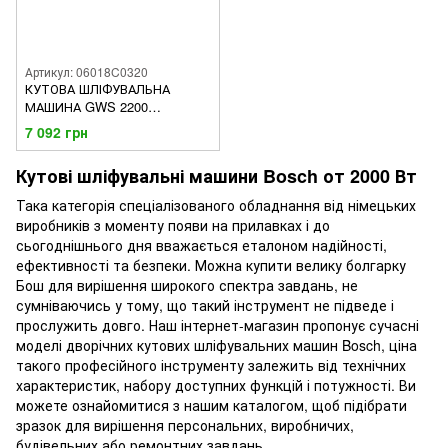
Артикул: 06018C0320
КУТОВА ШЛІФУВАЛЬНА
МАШИНА GWS 2200
PROFESSIONAL (180 КРУГ)
7 092 грн
Кутові шліфувальні машини Bosch от 2000 Вт
Така категорія спеціалізованого обладнання від німецьких
виробників з моменту появи на прилавках і до
сьогоднішнього дня вважається еталоном надійності,
ефективності та безпеки. Можна купити велику болгарку
Бош для вирішення широкого спектра завдань, не
сумніваючись у тому, що такий інструмент не підведе і
прослужить довго. Наш інтернет-магазин пропонує сучасні
моделі дворічних кутових шліфувальних машин Bosch, ціна
такого професійного інструменту залежить від технічних
характеристик, набору доступних функцій і потужності. Ви
можете ознайомитися з нашим каталогом, щоб підібрати
зразок для вирішення персональних, виробничих,
будівельних або ремонтних завдань.