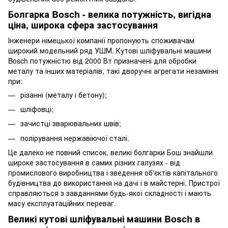
Болгарка Bosch - велика потужність, вигідна
ціна, широка сфера застосування
Інженери німецької компанії пропонують споживачам
широкий модельний ряд УШМ. Кутові шліфувальні машини
Bosch потужністю від 2000 Вт призначені для обробки
металу та інших матеріалів, такі дворучні агрегати незамінні
при:
різанні (металу і бетону);
шліфовці;
зачистці зварювальних швів;
полірування нержавіючої сталі.
Це далеко не повний список, великі болгарки Бош знайшли
широке застосування в самих різних галузях - від
промислового виробництва і зведення об'єктів капітального
будівництва до використання на дачі і в майстерні. Пристрої
справляються з завданнями будь-якої складності і мають
масу експлуатаційних переваг.
Великі кутові шліфувальні машини Bosch в