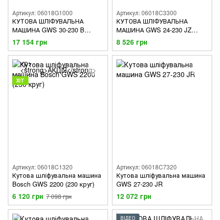
Артикул: 06018G1000
Артикул: 06018C3300
КУТОВА ШЛІФУВАЛЬНА
КУТОВА ШЛІФУВАЛЬНА
МАШИНА GWS 30-230 B
МАШИНА GWS 24-230 JZ
PROFESSIONAL
PROFESSIONAL
17 154 грн
8 526 грн
ХІТ
Артикул: 06018C1320
Артикул: 06018C7320
Кутова шліфувальна машина
Кутова шліфувальна машина
Bosch GWS 2200 (230 круг)
GWS 27-230 JR
6 120 грн
12 072 грн
7 098 грн
ВІДЕО