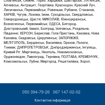
Слов'янськ, Сніжне, Торез, Харцизьк, Шахтарськ; ЛУГАНСЬК,
Алчевськ, Антрацит, Георгіївка, Краснодон, Красний Луч,
Лисичанськ, Первомайськ, Ровеньки, Рубіжне, Стаханов,
ХАРКІВ, Чугуїв, Лозова, Ізюм, Суходільськ, Свердловськ,
Сєвєродонецьк, Щастя; МИКОЛАЇВ, Южноукраїнськ,
Вознесенськ, Первомайськ; ОДЕСА, Білгород-
Дністровський, Ізмаїл, Болград, Іллічівськ, Роздільна,
Південне; ХЕРСОН, Берислав, Гола Пристань, Каховка, Нова
Каховка, Скадовськ, Цюрупинськ; ЗАПОРІЖЖЯ,
МЕЛІТОПОЛЬ, Бердянськ, Василівка, Орєхов, Пологи,
Токмак; ДНІПРОПЕТРОВСЬК, Дніпродзержинськ, Інгулець,
Кривий Ріг, Марганець, Нікополь, Новомосковськ,
Орджонікідзе, Павлоград, Тернівка; ПОЛТАВА, КРЕМЕНЧУК,
Комсомольськ, Лубни, Миргород, Решетилівка, Хорол.
050 394-79-26
067 147-02-02
Контактна інформація