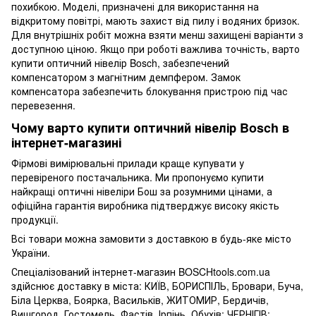
похибкою. Моделі, призначені для використання на
відкритому повітрі, мають захист від пилу і водяних бризок.
Для внутрішніх робіт можна взяти менш захищені варіанти з
доступною ціною. Якщо при роботі важлива точність, варто
купити оптичний нівелір Bosch, забезпечений
компенсатором з магнітним демпфером. Замок
компенсатора забезпечить блокування пристрою під час
перевезення.
Чому варто купити оптичний нівелір Bosch в
інтернет-магазині
Фірмові вимірювальні прилади краще купувати у
перевіреного постачальника. Ми пропонуємо купити
найкращі оптичні нівеліри Бош за розумними цінами, а
офіційна гарантія виробника підтверджує високу якість
продукції.
Всі товари можна замовити з доставкою в будь-яке місто
України.
Спеціалізований інтернет-магазин BOSCHtools.com.ua
здійснює доставку в міста: КИЇВ, БОРИСПІЛЬ, Бровари, Буча,
Біла Церква, Боярка, Васильків, ЖИТОМИР, Бердичів,
Вишгород, Гостомель, Фастів, Ірпінь, Обухів; ЧЕРНІГІВ;