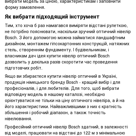
вибрати модель за ціною, характеристикам і заповнити
форму замовлення.
Як вибрати підходящий інструмент
Тим, хто хоча б раз намагався виміряти відстані рулеткою,
не потрібно пояснювати, наскільки зручний оптичний нівелір
Bosch. З його допомогою можна займатися ландшафтним
дизайном, монтажем гіпсокартонних конструкцій, натяжних
стель, створенням фундаменту. І будівельникам, і
власникам дач ідея купити нівелір оптичний Bosch
дозволить у декілька разів скоротити час проведення
підготовчих робіт.
Якщо ви збираєтеся купити нівелір оптичний в Україні,
продукція німецького бренду Bosch - кращий вибір і для
професіоналів, і для любителів. Для того, щоб вибрати
відповідну модель в нашому каталозі, необхідно
орієнтуватися не тільки на ціну оптичного нівеліра, а й на
його характеристики. Найважливішими з них є кратність
збільшення і робочий діапазон, а також точність
нівелювання.
Професійний оптичний нівелір Bosch здатний, в залежності
від моделі, працювати на відстані до 122 м з мінімальною