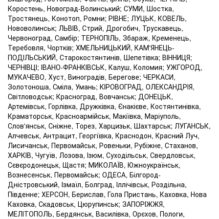
Коростень, Новоград-Волинський; СУМИ, Шостка,
Тростянець, Конотоп, Ромни; РІВНЕ; ЛУЦЬК, КОВЕЛЬ,
Нововолинськ; ЛЬВІВ, Стрий, Дрогобич, Трускавець,
Червоноград, Самбір; ТЕРНОПІЛЬ, Збараж, Кременець,
Теребовля, Чортків; ХМЕЛЬНИЦЬКИЙ, КАМ'ЯНЕЦЬ-
ПОДІЛЬСЬКИЙ, Старокостянтинів, Шепетівка; ВІННИЦЯ;
ЧЕРНІВЦІ; ІВАНО-ФРАНКІВСЬК, Калуш, Коломия; УЖГОРОД,
МУКАЧЕВО, Хуст, Виноградів, Берегове; ЧЕРКАСИ,
Золотоноша, Сміла, Умань; КІРОВОГРАД, ОЛЕКСАНДРІЯ,
Світловодськ; Красноград, Вовчанськ; ДОНЕЦЬК,
Артемівськ, Горлівка, Дружківка, Єнакієве, Костянтинівка,
Краматорськ, Красноармійськ, Макіївка, Маріуполь,
Слов'янськ, Сніжне, Торез, Харцизьк, Шахтарськ; ЛУГАНСЬК,
Алчевськ, Антрацит, Георгіївка, Краснодон, Красний Луч,
Лисичанськ, Первомайськ, Ровеньки, Рубіжне, Стаханов,
ХАРКІВ, Чугуїв, Лозова, Ізюм, Суходільськ, Свердловськ,
Сєвєродонецьк, Щастя; МИКОЛАЇВ, Южноукраїнськ,
Вознесенськ, Первомайськ; ОДЕСА, Білгород-
Дністровський, Ізмаїл, Болград, Іллічівськ, Роздільна,
Південне; ХЕРСОН, Берислав, Гола Пристань, Каховка, Нова
Каховка, Скадовськ, Цюрупинськ; ЗАПОРІЖЖЯ,
МЕЛІТОПОЛЬ, Бердянськ, Василівка, Орєхов, Пологи,