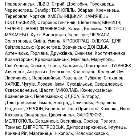
Нововолинськ; ЛЬВІВ, Стрий, Дрогобич, Трускавець,
Червоноград, Самбір; ТЕРНОПІЛЬ, Збараж, Кременець,
Теребовля, Чортків; ХМЕЛЬНИЦЬКИЙ, КАМ'ЯНЕЦЬ-
ПОДІЛЬСЬКИЙ, Старокостянтинів, Шепетівка; ВІННИЦЯ;
ЧЕРНІВЦІ; ІВАНО-ФРАНКІВСЬК, Калуш, Коломия; УЖГОРОД,
МУКАЧЕВО, Хуст, Виноградів, Берегове; ЧЕРКАСИ,
Золотоноша, Сміла, Умань; КІРОВОГРАД, ОЛЕКСАНДРІЯ,
Світловодськ; Красноград, Вовчанськ; ДОНЕЦЬК,
Артемівськ, Горлівка, Дружківка, Єнакієве, Костянтинівка,
Краматорськ, Красноармійськ, Макіївка, Маріуполь,
Слов'янськ, Сніжне, Торез, Харцизьк, Шахтарськ; ЛУГАНСЬК,
Алчевськ, Антрацит, Георгіївка, Краснодон, Красний Луч,
Лисичанськ, Первомайськ, Ровеньки, Рубіжне, Стаханов,
ХАРКІВ, Чугуїв, Лозова, Ізюм, Суходільськ, Свердловськ,
Сєвєродонецьк, Щастя; МИКОЛАЇВ, Южноукраїнськ,
Вознесенськ, Первомайськ; ОДЕСА, Білгород-
Дністровський, Ізмаїл, Болград, Іллічівськ, Роздільна,
Південне; ХЕРСОН, Берислав, Гола Пристань, Каховка, Нова
Каховка, Скадовськ, Цюрупинськ; ЗАПОРІЖЖЯ,
МЕЛІТОПОЛЬ, Бердянськ, Василівка, Орєхов, Пологи,
Токмак; ДНІПРОПЕТРОВСЬК, Дніпродзержинськ, Інгулець,
Кривий Ріг, Марганець, Нікополь, Новомосковськ,