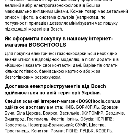
великий вибір електрогазонокосілок від Бош за
максимально вигідними цінами. Кожен товар має детальний
описом і фото, а система фільтрів (наприклад, по
потужності приладів) дозволяє мінімізувати час пошуку
підходящої моделі від Bosch.
Як оформити покупку в нашому інтернет-
магазині BOSCHTOOLS
Для покупки електричної газонокосарки Бош необхідно
визначитися з відповідною моделлю, а після додати її в
«Кошик» і вказати свої контактні дані. Варіантів оплати
кілька: готівкою, банківською карткою або ж за
безготівковим розрахунком.
Доставка електроінструментів від Bosch
здійснюється по всій території України.
Спеціалізований інтернет-магазин BOSCHtools.com.ua
здійснює доставку в міста:
КИЇВ, БОРИСПІЛЬ, Бровари,
Буча, Біла Церква, Боярка, Васильків, ЖИТОМИР, Бердичів,
Вишгород, Гостомель, Фастів, Ірпінь, Обухів; ЧЕРНІГІВ;
Коростень, Новоград-Волинський; СУМИ, Шостка,
Тростянець, Конотоп, Ромни; РІВНЕ; ЛУЦЬК, КОВЕЛЬ,