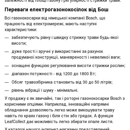
залежності від площі газону і регулярності стрижки трави.
Переваги електрогазонокосілок від Бош
Всі газонокосарки від німецької компанії Bosch, що
працюють від електромережі, мають наступні
характеристики:
забезпечують рівну і швидку стрижку трави будь-якої
висоти;
дуже прості і зручні у використанні за рахунок
продуманої конструкції, маневреності і невеликої ваги;
оснащені функцією регулювання висоти стрижки рослин;
діапазон потужності - від 1200 до 1800 Вт;
Обсяг травозбірника становить від 30 до 50 літрів;
рівень вібрації і шуму - мінімальні.
У продажу є як звичайні, так і роторні газонокосарки Bosch з
корисними опціями. Наприклад, інноваційні напрямні
обладнання дозволяють легко може викошувати траву
навіть по краях газону і біля стін або грядок. А функція
LeafCollect дає можливість легко збирати опале листя.
У каталозі нашого інтернет-магазину представлений