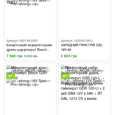
Артикул: 06019K3000
Артикул: 1600A019RJ
Безщітковий акумуляторний
ЗАРЯДНИЙ ПРИСТРІЙ GAL
дриль-шурупокрут Bosch
18V-40
GSR 185-LI
7 968 грн
2 604 грн
9 240 грн
ХІТ
ХІТ