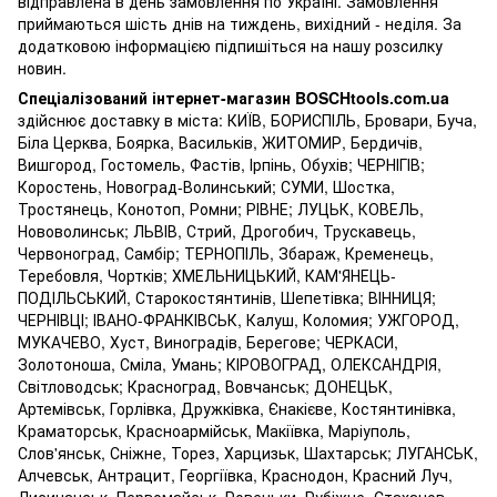
відправлена ​​в день замовлення по Україні. Замовлення
приймаються шість днів на тиждень, вихідний - неділя. За
додатковою інформацією підпишіться на нашу розсилку
новин.
Спеціалізований інтернет-магазин BOSCHtools.com.ua
здійснює доставку в міста: КИЇВ, БОРИСПІЛЬ, Бровари, Буча,
Біла Церква, Боярка, Васильків, ЖИТОМИР, Бердичів,
Вишгород, Гостомель, Фастів, Ірпінь, Обухів; ЧЕРНІГІВ;
Коростень, Новоград-Волинський; СУМИ, Шостка,
Тростянець, Конотоп, Ромни; РІВНЕ; ЛУЦЬК, КОВЕЛЬ,
Нововолинськ; ЛЬВІВ, Стрий, Дрогобич, Трускавець,
Червоноград, Самбір; ТЕРНОПІЛЬ, Збараж, Кременець,
Теребовля, Чортків; ХМЕЛЬНИЦЬКИЙ, КАМ'ЯНЕЦЬ-
ПОДІЛЬСЬКИЙ, Старокостянтинів, Шепетівка; ВІННИЦЯ;
ЧЕРНІВЦІ; ІВАНО-ФРАНКІВСЬК, Калуш, Коломия; УЖГОРОД,
МУКАЧЕВО, Хуст, Виноградів, Берегове; ЧЕРКАСИ,
Золотоноша, Сміла, Умань; КІРОВОГРАД, ОЛЕКСАНДРІЯ,
Світловодськ; Красноград, Вовчанськ; ДОНЕЦЬК,
Артемівськ, Горлівка, Дружківка, Єнакієве, Костянтинівка,
Краматорськ, Красноармійськ, Макіївка, Маріуполь,
Слов'янськ, Сніжне, Торез, Харцизьк, Шахтарськ; ЛУГАНСЬК,
Алчевськ, Антрацит, Георгіївка, Краснодон, Красний Луч,
Лисичанськ, Первомайськ, Ровеньки, Рубіжне, Стаханов,