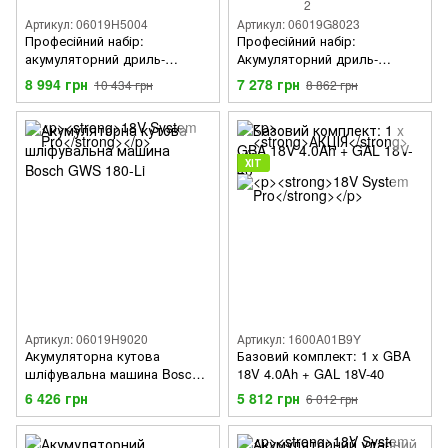
2
Артикул: 06019H5004
Артикул: 06019G8023
Професійний набір:
Професійний набір:
акумуляторний дриль-
Акумуляторний дриль-
шурупокрут GSR 18V-50 + 43
шурупокрут GSR 120-LI +
8 994 грн
7 278 грн
10 434 грн
8 862 грн
біти + 2 акумулятора 2,0
Акумуляторний ударний
А·год + сумка для
гайкокрут GDR 120-LI + 2 акб
інструменту
GBA 12V 2.0Ah + ЗП GAL
1210 CV у валізі
ХІТ
Артикул: 06019H9020
Артикул: 1600A01B9Y
Акумуляторна кутова
Базовий комплект: 1 x GBA
шліфувальна машина Bosch
18V 4.0Ah + GAL 18V-40
GWS 180-Li
6 426 грн
5 812 грн
6 012 грн