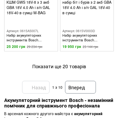
Артикул: 0615A5007L
Артикул: 0615V0003D
Набір акумуляторних
Набір акумуляторних
інструментів Bosch
інструментів Bosch
Professional: дриль-
Professional: дриль-
25 200 грн
19 950 грн
29 234 грн
23 144 грн
шурупокрут GSR 18V-45,
шурупокрут GSR 18V-45,
перфоратор GBH 18V-22,
перфоратор GBH 18V-22,
КШМ GWS 18V-8 з 3 акб GBA
набір біт і бурів з 2 акб GBA
18V 4.0 Ah і з/п GAL 18V-40 в
18V 4.0 Ah і з/п GAL 18V-40 в
Показати ще 20 товарів
сумці M-BAG
сумці
Назад
Вперед
1
з 10
Акумуляторний інструмент Bosch - незамінний
помічник для справжнього професіонала
В арсеналі кожного другого майстра є
акумуляторний