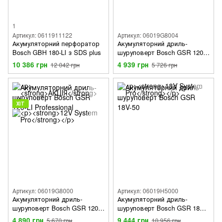
1
Артикул: 0611911122
Артикул: 06019G8004
Акумуляторний перфоратор
Акумуляторний дриль-
Bosch GBH 180-LI з SDS plus
шуруповерт Bosch GSR 120-
LI + GLI 12V-300
10 386 грн
4 939 грн
12 042 грн
5 726 грн
ХІТ
Артикул: 06019G8000
Артикул: 06019H5000
Акумуляторний дриль-
Акумуляторний дриль-
шуруповерт Bosch GSR 120-
шуруповерт Bosch GSR 18V-
LI Professional
50
4 890 грн
9 444 грн
5 670 грн
10 956 грн