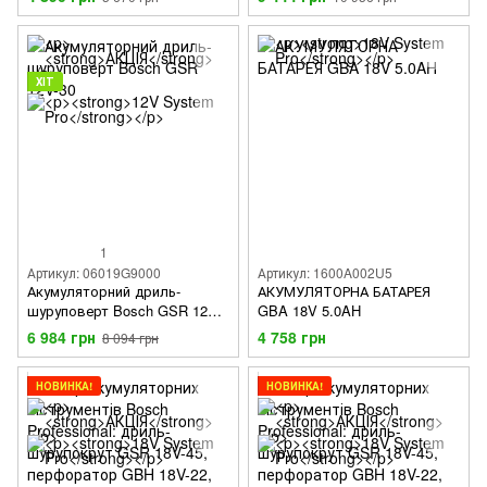
ХІТ
1
Артикул: 06019G9000
Артикул: 1600A002U5
Акумуляторний дриль-
АКУМУЛЯТОРНА БАТАРЕЯ
шуруповерт Bosch GSR 12V-
GBA 18V 5.0AH
30
6 984 грн
4 758 грн
8 094 грн
НОВИНКА!
НОВИНКА!