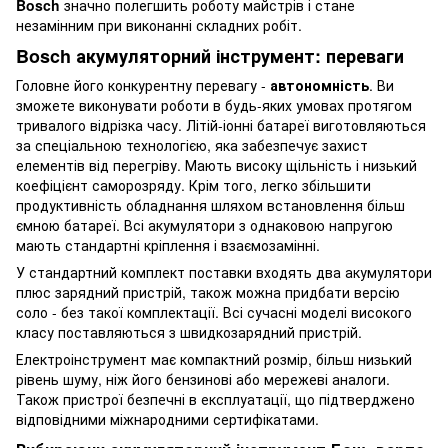
Bosch
значно полегшить роботу майстрів і стане
незамінним при виконанні складних робіт.
Bosch акумуляторний інструмент: переваги
Головне його конкурентну перевагу -
автономність
. Ви
зможете виконувати роботи в будь-яких умовах протягом
тривалого відрізка часу. Літій-іонні батареї виготовляються
за спеціальною технологією, яка забезпечує захист
елементів від перегріву. Мають високу щільність і низький
коефіцієнт саморозряду. Крім того, легко збільшити
продуктивність обладнання шляхом встановлення більш
ємною батареї. Всі акумулятори з однаковою напругою
мають стандартні кріплення і взаємозамінні.
У стандартний комплект поставки входять два акумулятори
плюс зарядний пристрій, також можна придбати версію
соло - без такої комплектації. Всі сучасні моделі високого
класу поставляються з швидкозарядний пристрій.
Електроінструмент має компактний розмір, більш низький
рівень шуму, ніж його бензинові або мережеві аналоги.
Також пристрої безпечні в експлуатації, що підтверджено
відповідними міжнародними сертифікатами.