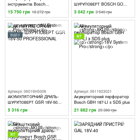
інструментів Bosch
ШУРУПОВЕРТ BOSCH GO
Professional: дриль-
PROFESSIONAL
15 750 грн
3 042 грн
18 272 грн
3 540 грн
шурупокрут GSR 18V-45,
КШМ GWS 18V-8 з 2 акб GBA
18V 4.0 Ah і з/п GAL 18V-40 в
сумці M-BAG
ВІДЕО
ХІТ
Артикул: 06019H5006
Артикул: 0611923021
АКУМУЛЯТОРНИЙ ДРИЛЬ-
Акумуляторний перфоратор
ШУРУПОВЕРТ GSR 18V-50
Bosch GBH 187-LI з SDS plus
PROFESSIONAL
5 316 грн
21 882 грн
25 386 грн
ХІТ