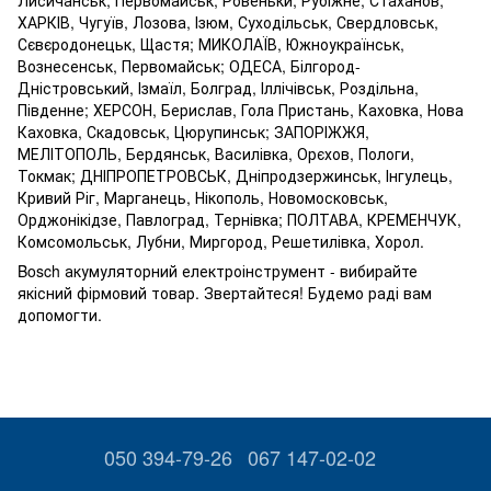
ХАРКІВ, Чугуїв, Лозова, Ізюм, Суходільськ, Свердловськ,
Сєвєродонецьк, Щастя; МИКОЛАЇВ, Южноукраїнськ,
Вознесенськ, Первомайськ; ОДЕСА, Білгород-
Дністровський, Ізмаїл, Болград, Іллічівськ, Роздільна,
Південне; ХЕРСОН, Берислав, Гола Пристань, Каховка, Нова
Каховка, Скадовськ, Цюрупинськ; ЗАПОРІЖЖЯ,
МЕЛІТОПОЛЬ, Бердянськ, Василівка, Орєхов, Пологи,
Токмак; ДНІПРОПЕТРОВСЬК, Дніпродзержинськ, Інгулець,
Кривий Ріг, Марганець, Нікополь, Новомосковськ,
Орджонікідзе, Павлоград, Тернівка; ПОЛТАВА, КРЕМЕНЧУК,
Комсомольськ, Лубни, Миргород, Решетилівка, Хорол.
Bosch акумуляторний електроінструмент - вибирайте
якісний фірмовий товар. Звертайтеся! Будемо раді вам
допомогти.
050 394-79-26
067 147-02-02