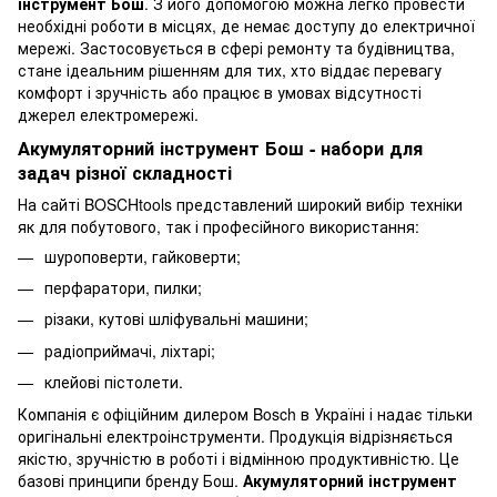
інструмент Бош
. З його допомогою можна легко провести
необхідні роботи в місцях, де немає доступу до електричної
мережі. Застосовується в сфері ремонту та будівництва,
стане ідеальним рішенням для тих, хто віддає перевагу
комфорт і зручність або працює в умовах відсутності
джерел електромережі.
Акумуляторний інструмент Бош - набори для
задач різної складності
На сайті BOSCHtools представлений широкий вибір техніки
як для побутового, так і професійного використання:
шуроповерти, гайковерти;
перфаратори, пилки;
різаки, кутові шліфувальні машини;
радіоприймачі, ліхтарі;
клейові пістолети.
Компанія є офіційним дилером Bosch в Україні і надає тільки
оригінальні електроінструменти. Продукція відрізняється
якістю, зручністю в роботі і відмінною продуктивністю. Це
базові принципи бренду Бош.
Акумуляторний інструмент