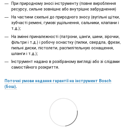
При природному зносі інструменту (повне вироблення
ресурсу, сильне зовнішнє або внутрішнє забруднення)
На частини схильні до природного зносу (вугільні щітки,
зубчасті ремені, гумові ущільнення, сальники, клапани і
т.д.);
На змінні приналежності (патрони, цанги, шини, зірочки,
фільтри і т.д.) і робочу оснастку (пилки, свердла, фрези,
пильні диски, пістолети, распилітельную оснащення,
шланги і т.д.);
Інструмент надано в розібраному вигляді або зі слідами
самостійного розкриття.
Поточні умови надання гарантії на інструмент Bosch
(Бош).