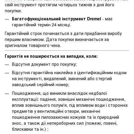
свій інструмент протягом чотирьох тижнів з дня його
покупки.
Багатофункціональний інструмент Dremel
- має
гарантійний термін 24 місяці.
Гарантійний строк починається з дати придбання виробу
першим власником. Дата покупки визначається за
оригіналом товарного чека.
Гарантія не поширюється на випадки, коли:
Відсутня документ про покупку;
Відсутня гарантійна наклейка з ідентифікаційним кодом
на інструменті, видалений, змінений або стертий
заводський серійний номер;
Пошкодження, що виникли внаслідок недбалої
експлуатації: падіння, зовнішні механічні пошкодження,
вплив зовнішнього полум'я, під впливом води і сторонніх
предметів у вентиляційні отвори, механічні
пошкодження пилозахисних кожухів та їх природний
знос, а також дії непереборних сил (пожежі, повені,
блискавки та ін.) ;