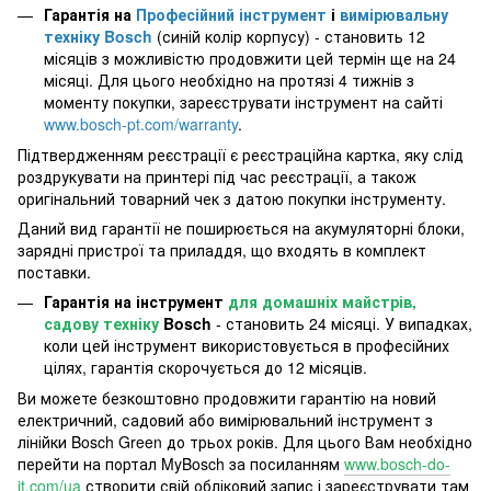
Гарантія на
Професійний інструмент
і
вимірювальну
техніку Bosch
(синій колір корпусу) - становить 12
місяців з можливістю продовжити цей термін ще на 24
місяці. Для цього необхідно на протязі 4 тижнів з
моменту покупки, зареєструвати інструмент на сайті
www.bosch-pt.com/warranty
.
Підтвердженням реєстрації є реєстраційна картка, яку слід
роздрукувати на принтері під час реєстрації, а також
оригінальний товарний чек з датою покупки інструменту.
Даний вид гарантії не поширюється на акумуляторні блоки,
зарядні пристрої та приладдя, що входять в комплект
поставки.
Гарантія на інструмент
для домашніх майстрів,
садову техніку
Bosch
- становить 24 місяці. У випадках,
коли цей інструмент використовується в професійних
цілях, гарантія скорочується до 12 місяців.
Ви можете безкоштовно продовжити гарантію на новий
електричний, садовий або вимірювальний інструмент з
лінійки Bosch Green до трьох років. Для цього Вам необхідно
перейти на портал MyBosch за посиланням
www.bosch-do-
it.com/ua
створити свій обліковий запис і зареєструвати там