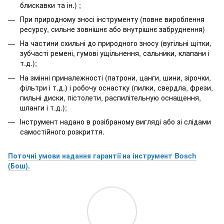
блискавки та ін.) ;
При природному зносі інструменту (повне вироблення
ресурсу, сильне зовнішнє або внутрішнє забруднення)
На частини схильні до природного зносу (вугільні щітки,
зубчасті ремені, гумові ущільнення, сальники, клапани і
т.д.);
На змінні приналежності (патрони, цанги, шини, зірочки,
фільтри і т.д.) і робочу оснастку (пилки, свердла, фрези,
пильні диски, пістолети, распилітельную оснащення,
шланги і т.д.);
Інструмент надано в розібраному вигляді або зі слідами
самостійного розкриття.
Поточні умови надання гарантії на інструмент Bosch
(Бош).