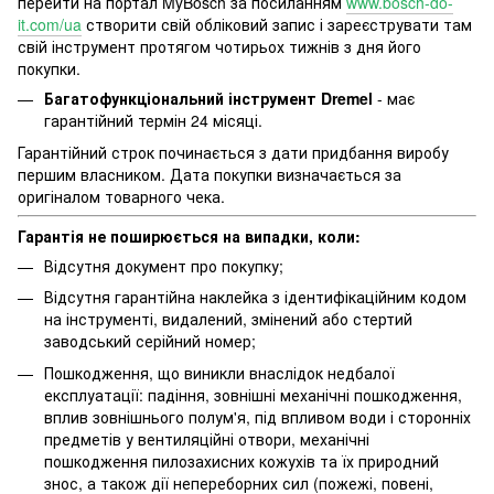
перейти на портал MyBosch за посиланням
www.bosch-do-
it.com/ua
створити свій обліковий запис і зареєструвати там
свій інструмент протягом чотирьох тижнів з дня його
покупки.
Багатофункціональний інструмент Dremel
- має
гарантійний термін 24 місяці.
Гарантійний строк починається з дати придбання виробу
першим власником. Дата покупки визначається за
оригіналом товарного чека.
Гарантія не поширюється на випадки, коли:
Відсутня документ про покупку;
Відсутня гарантійна наклейка з ідентифікаційним кодом
на інструменті, видалений, змінений або стертий
заводський серійний номер;
Пошкодження, що виникли внаслідок недбалої
експлуатації: падіння, зовнішні механічні пошкодження,
вплив зовнішнього полум'я, під впливом води і сторонніх
предметів у вентиляційні отвори, механічні
пошкодження пилозахисних кожухів та їх природний
знос, а також дії непереборних сил (пожежі, повені,