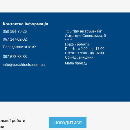
Контактна інформація
050 394-79-26
ТОВ "Дім інструментів"
Львів, вул. Снопківська, 5
067 147-02-02
*****
Графік роботи:
Передзвонити вам?
Пн.-Чт.: з 9:00 - до 17:00
П'ятн.: з 9:00 - до 16:00
067 673-68-88
Сб.-Нд.: вихідний
Мапа проїзду
info@boschtools.com.ua
альної роботи
Погодитися
 на