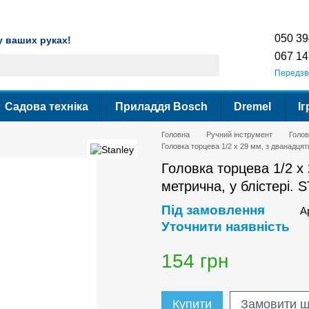
ення
Гарантія
Сервіс
Контактна інформація
Умови використання сайт
050 39
у ваших руках!
067 14
Передзв
Садова техніка
Приладдя Bosch
Dremel
Іг
Головна
Ручний інструмент
Голов
Головка торцева 1/2 х 29 мм, з дванадця
Головка торцева 1/2 х
метрична, у блістері.
Під замовлення
А
Уточнити наявність
154 грн
Купити
Замовити 