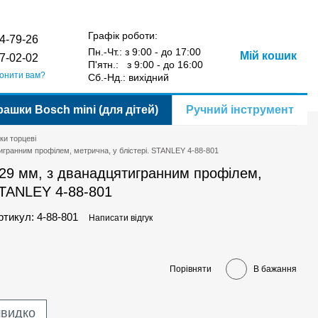
Порівняння
Укр
Рус
Бажання
Вхід
у
Графік роботи:
4-79-26
Пн.-Чт.: з 9:00 - до 17:00
Мій кошик
7-02-02
П'ятн.: з 9:00 - до 16:00
онити вам?
Сб.-Нд.: вихідний
рашки Bosch mini (для дітей)
Ручний інструмент
ки торцеві
тигранним профілем, метрична, у блістері. STANLEY 4-88-801
 29 мм, з дванадцятигранним профілем,
 STANLEY 4-88-801
ртикул: 4-88-801
Написати відгук
Порівняти
В бажання
швидко