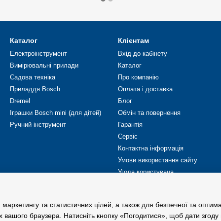
Каталог
Клієнтам
Електроінструмент
Вхід до кабінету
Вимірювальні прилади
Каталог
Садова техніка
Про компанію
Приладдя Bosch
Оплата і доставка
Dremel
Блог
Іграшки Bosch mini (для дітей)
Обмін та повернення
Ручний інструмент
Гарантія
Сервіс
Контактна інформація
Умови використання сайту
Угода користувача
Ми в соцмережах
 маркетингу та статистичних цілей, а також для безпечної та оптим
х вашого браузера. Натисніть кнопку «Погодитися», щоб дати згоду