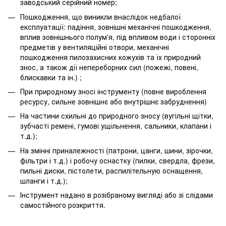
заводський серійний номер;
Пошкодження, що виникли внаслідок недбалої
експлуатації: падіння, зовнішні механічні пошкодження,
вплив зовнішнього полум'я, під впливом води і сторонніх
предметів у вентиляційні отвори, механічні
пошкодження пилозахисних кожухів та їх природний
знос, а також дії непереборних сил (пожежі, повені,
блискавки та ін.) ;
При природному зносі інструменту (повне вироблення
ресурсу, сильне зовнішнє або внутрішнє забруднення)
На частини схильні до природного зносу (вугільні щітки,
зубчасті ремені, гумові ущільнення, сальники, клапани і
т.д.);
На змінні приналежності (патрони, цанги, шини, зірочки,
фільтри і т.д.) і робочу оснастку (пилки, свердла, фрези,
пильні диски, пістолети, распилітельную оснащення,
шланги і т.д.);
Інструмент надано в розібраному вигляді або зі слідами
самостійного розкриття.