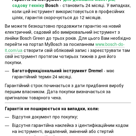
садову техніку
Bosch
- становить 24 місяці. У випадках,
коли цей інструмент використовується в професійних
цілях, гарантія скорочується до 12 місяців.
Ви можете безкоштовно продовжити гарантію на новий
електричний, садовий або вимірювальний інструмент з
лінійки Bosch Green до трьох років. Для цього Вам необхідно
перейти на портал MyBosch за посиланням
www.bosch-do-
it.com/ua
створити свій обліковий запис і зареєструвати там
свій інструмент протягом чотирьох тижнів з дня його
покупки.
Багатофункціональний інструмент Dremel
- має
гарантійний термін 24 місяці.
Гарантійний строк починається з дати придбання виробу
першим власником. Дата покупки визначається за
оригіналом товарного чека.
Гарантія не поширюється на випадки, коли:
Відсутня документ про покупку;
Відсутня гарантійна наклейка з ідентифікаційним кодом
на інструменті, видалений, змінений або стертий