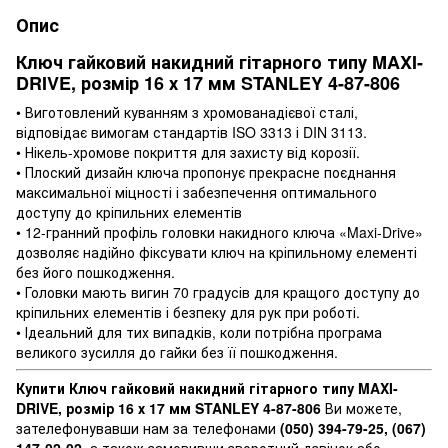
Опис
Ключ гайковий накидний гітарного типу MAXI-
DRIVE, розмір 16 х 17 мм STANLEY 4-87-806
• Виготовлений куванням з хромованадієвої сталі,
відповідає вимогам стандартів ISO 3313 і DIN 3113.
• Нікель-хромове покриття для захисту від корозії.
• Плоский дизайн ключа пропонує прекрасне поєднання
максимальної міцності і забезпечення оптимального
доступу до кріпильних елементів
• 12-гранний профіль головки накидного ключа «Maxi-Drive»
дозволяє надійно фіксувати ключ на кріпильному елементі
без його пошкодження.
• Головки мають вигин 70 градусів для кращого доступу до
кріпильних елементів і безпеку для рук при роботі.
• Ідеальний для тих випадків, коли потрібна програма
великого зусилля до гайки без її пошкодження.
Купити Ключ гайковий накидний гітарного типу MAXI-
DRIVE, розмір 16 х 17 мм STANLEY 4-87-806
Ви можете,
зателефонувавши нам за телефонами
(050) 394-79-25, (067)
147-02-02
, а також замовивши зворотний дзвінок або