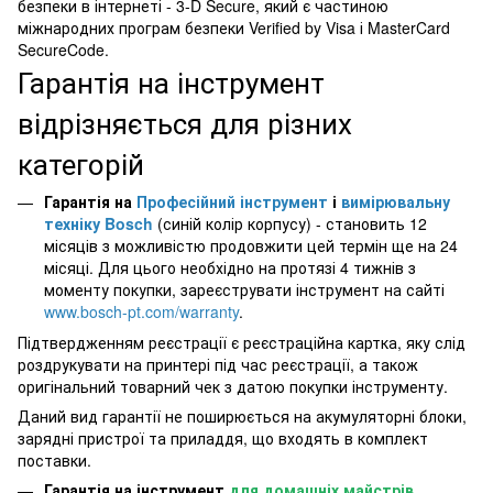
безпеки в інтернеті - 3-D Secure, який є частиною
міжнародних програм безпеки Verified by Visa і MasterCard
SecureCode.
Гарантія на інструмент
відрізняється для різних
категорій
Гарантія на
Професійний інструмент
і
вимірювальну
техніку Bosch
(синій колір корпусу) - становить 12
місяців з можливістю продовжити цей термін ще на 24
місяці. Для цього необхідно на протязі 4 тижнів з
моменту покупки, зареєструвати інструмент на сайті
www.bosch-pt.com/warranty
.
Підтвердженням реєстрації є реєстраційна картка, яку слід
роздрукувати на принтері під час реєстрації, а також
оригінальний товарний чек з датою покупки інструменту.
Даний вид гарантії не поширюється на акумуляторні блоки,
зарядні пристрої та приладдя, що входять в комплект
поставки.
Гарантія на інструмент
для домашніх майстрів,