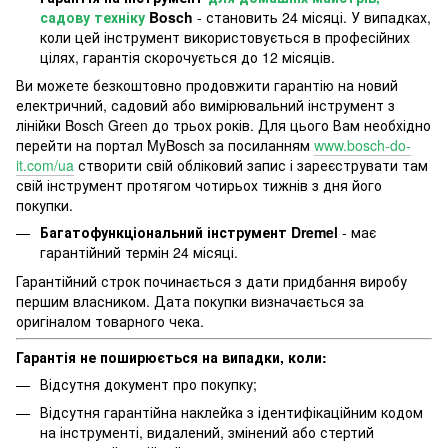
садову техніку
Bosch
- становить 24 місяці. У випадках,
коли цей інструмент використовується в професійних
цілях, гарантія скорочується до 12 місяців.
Ви можете безкоштовно продовжити гарантію на новий
електричний, садовий або вимірювальний інструмент з
лінійки Bosch Green до трьох років. Для цього Вам необхідно
перейти на портал MyBosch за посиланням
www.bosch-do-
it.com/ua
створити свій обліковий запис і зареєструвати там
свій інструмент протягом чотирьох тижнів з дня його
покупки.
Багатофункціональний інструмент Dremel
- має
гарантійний термін 24 місяці.
Гарантійний строк починається з дати придбання виробу
першим власником. Дата покупки визначається за
оригіналом товарного чека.
Гарантія не поширюється на випадки, коли:
Відсутня документ про покупку;
Відсутня гарантійна наклейка з ідентифікаційним кодом
на інструменті, видалений, змінений або стертий