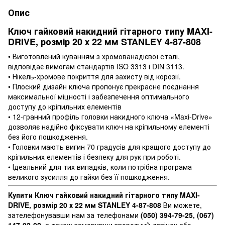
Опис
Ключ гайковий накидний гітарного типу MAXI-
DRIVE, розмір 20 х 22 мм STANLEY 4-87-808
• Виготовлений куванням з хромованадієвої сталі,
відповідає вимогам стандартів ISO 3313 і DIN 3113.
• Нікель-хромове покриття для захисту від корозії.
• Плоский дизайн ключа пропонує прекрасне поєднання
максимальної міцності і забезпечення оптимального
доступу до кріпильних елементів
• 12-гранний профіль головки накидного ключа «Maxi-Drive»
дозволяє надійно фіксувати ключ на кріпильному елементі
без його пошкодження.
• Головки мають вигин 70 градусів для кращого доступу до
кріпильних елементів і безпеку для рук при роботі.
• Ідеальний для тих випадків, коли потрібна програма
великого зусилля до гайки без її пошкодження.
Купити Ключ гайковий накидний гітарного типу MAXI-
DRIVE, розмір 20 х 22 мм STANLEY 4-87-808
Ви можете,
зателефонувавши нам за телефонами
(050) 394-79-25, (067)
147-02-02
, а також замовивши зворотний дзвінок або