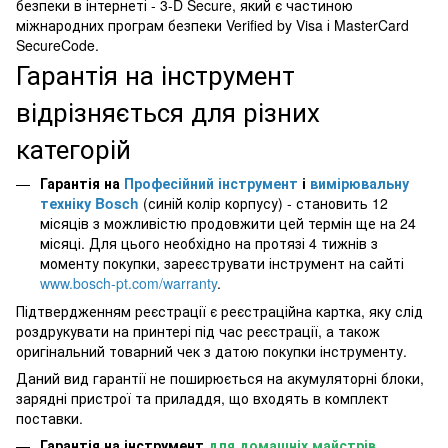
безпеки в інтернеті - 3-D Secure, який є частиною
міжнародних програм безпеки Verified by Visa і MasterCard
SecureCode.
Гарантія на інструмент
відрізняється для різних
категорій
Гарантія на
Професійний інструмент
і
вимірювальну
техніку Bosch
(синій колір корпусу) - становить 12
місяців з можливістю продовжити цей термін ще на 24
місяці. Для цього необхідно на протязі 4 тижнів з
моменту покупки, зареєструвати інструмент на сайті
www.bosch-pt.com/warranty
.
Підтвердженням реєстрації є реєстраційна картка, яку слід
роздрукувати на принтері під час реєстрації, а також
оригінальний товарний чек з датою покупки інструменту.
Даний вид гарантії не поширюється на акумуляторні блоки,
зарядні пристрої та приладдя, що входять в комплект
поставки.
Гарантія на інструмент
для домашніх майстрів,