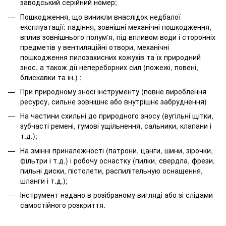
заводський серійний номер;
Пошкодження, що виникли внаслідок недбалої
експлуатації: падіння, зовнішні механічні пошкодження,
вплив зовнішнього полум'я, під впливом води і сторонніх
предметів у вентиляційні отвори, механічні
пошкодження пилозахисних кожухів та їх природний
знос, а також дії непереборних сил (пожежі, повені,
блискавки та ін.) ;
При природному зносі інструменту (повне вироблення
ресурсу, сильне зовнішнє або внутрішнє забруднення)
На частини схильні до природного зносу (вугільні щітки,
зубчасті ремені, гумові ущільнення, сальники, клапани і
т.д.);
На змінні приналежності (патрони, цанги, шини, зірочки,
фільтри і т.д.) і робочу оснастку (пилки, свердла, фрези,
пильні диски, пістолети, распилітельную оснащення,
шланги і т.д.);
Інструмент надано в розібраному вигляді або зі слідами
самостійного розкриття.