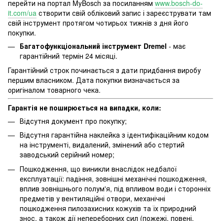
перейти на портал MyBosch за посиланням
www.bosch-do-
it.com/ua
створити свій обліковий запис і зареєструвати там
свій інструмент протягом чотирьох тижнів з дня його
покупки.
Багатофункціональний інструмент Dremel
- має
гарантійний термін 24 місяці.
Гарантійний строк починається з дати придбання виробу
першим власником. Дата покупки визначається за
оригіналом товарного чека.
Гарантія не поширюється на випадки, коли:
Відсутня документ про покупку;
Відсутня гарантійна наклейка з ідентифікаційним кодом
на інструменті, видалений, змінений або стертий
заводський серійний номер;
Пошкодження, що виникли внаслідок недбалої
експлуатації: падіння, зовнішні механічні пошкодження,
вплив зовнішнього полум'я, під впливом води і сторонніх
предметів у вентиляційні отвори, механічні
пошкодження пилозахисних кожухів та їх природний
знос, а також дії непереборних сил (пожежі, повені,