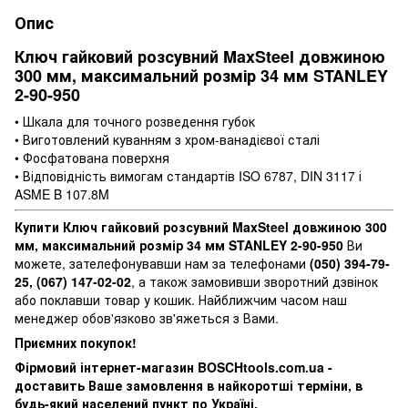
Опис
Ключ гайковий розсувний MaxSteel довжиною
300 мм, максимальний розмір 34 мм STANLEY
2-90-950
• Шкала для точного розведення губок
• Виготовлений куванням з хром-ванадієвої сталі
• Фосфатована поверхня
• Відповідність вимогам стандартів ISO 6787, DIN 3117 і
ASME B 107.8M
Купити Ключ гайковий розсувний MaxSteel довжиною 300
мм, максимальний розмір 34 мм STANLEY 2-90-950
Ви
можете, зателефонувавши нам за телефонами
(050) 394-79-
25, (067) 147-02-02
, а також замовивши зворотний дзвінок
або поклавши товар у кошик. Найближчим часом наш
менеджер обов'язково зв'яжеться з Вами.
Приємних покупок!
Фірмовий інтернет-магазин BOSCHtools.com.ua -
доставить Ваше замовлення в найкоротші терміни, в
будь-який населений пункт по Україні.