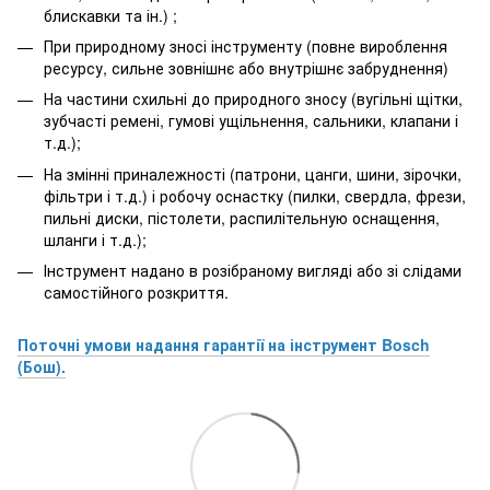
блискавки та ін.) ;
При природному зносі інструменту (повне вироблення
ресурсу, сильне зовнішнє або внутрішнє забруднення)
На частини схильні до природного зносу (вугільні щітки,
зубчасті ремені, гумові ущільнення, сальники, клапани і
т.д.);
На змінні приналежності (патрони, цанги, шини, зірочки,
фільтри і т.д.) і робочу оснастку (пилки, свердла, фрези,
пильні диски, пістолети, распилітельную оснащення,
шланги і т.д.);
Інструмент надано в розібраному вигляді або зі слідами
самостійного розкриття.
Поточні умови надання гарантії на інструмент Bosch
(Бош).