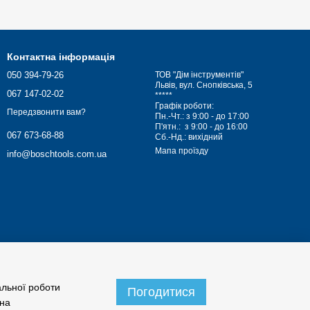
Контактна інформація
050 394-79-26
ТОВ "Дім інструментів"
Львів, вул. Снопківська, 5
067 147-02-02
*****
Графік роботи:
Передзвонити вам?
Пн.-Чт.: з 9:00 - до 17:00
П'ятн.: з 9:00 - до 16:00
067 673-68-88
Сб.-Нд.: вихідний
Мапа проїзду
info@boschtools.com.ua
альної роботи
Погодитися
 на