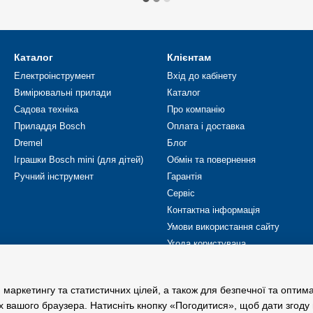
Каталог
Клієнтам
Електроінструмент
Вхід до кабінету
Вимірювальні прилади
Каталог
Садова техніка
Про компанію
Приладдя Bosch
Оплата і доставка
Dremel
Блог
Іграшки Bosch mini (для дітей)
Обмін та повернення
Ручний інструмент
Гарантія
Сервіс
Контактна інформація
Умови використання сайту
Угода користувача
Ми в соцмережах
 маркетингу та статистичних цілей, а також для безпечної та оптим
х вашого браузера. Натисніть кнопку «Погодитися», щоб дати згоду