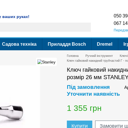
ення
Гарантія
Сервіс
Контактна інформація
Умови використання сайт
050 39
у ваших руках!
067 14
Передзв
Садова техніка
Приладдя Bosch
Dremel
Іг
Головна
Ручний інструмент
Ключі
Ключ гайковий накидний трубчастий Г - п
Ключ гайковий накидни
розмір 26 мм STANLEY
Під замовлення
А
Уточнити наявність
1 355 грн
Купити
Замовити 