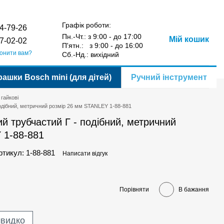
Порівняння
Укр
Рус
Бажання
Вхід
у
Графік роботи:
4-79-26
Пн.-Чт.: з 9:00 - до 17:00
Мій кошик
7-02-02
П'ятн.: з 9:00 - до 16:00
онити вам?
Сб.-Нд.: вихідний
рашки Bosch mini (для дітей)
Ручний інструмент
 гайкові
одібний, метричний розмір 26 мм STANLEY 1-88-881
й трубчастий Г - подібний, метричний
 1-88-881
ртикул: 1-88-881
Написати відгук
Порівняти
В бажання
швидко