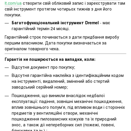
it.com/ua
створити свій обліковий запис і зареєструвати там
свій інструмент протягом чотирьох тижнів з дня його
покупки.
Багатофункціональний інструмент Dremel
- має
гарантійний термін 24 місяці.
Гарантійний строк починається з дати придбання виробу
першим власником. Дата покупки визначається за
оригіналом товарного чека.
Гарантія не поширюється на випадки, коли:
Відсутня документ про покупку;
Відсутня гарантійна наклейка з ідентифікаційним кодом
на інструменті, видалений, змінений або стертий
заводський серійний номер;
Пошкодження, що виникли внаслідок недбалої
експлуатації: падіння, зовнішні механічні пошкодження,
вплив зовнішнього полум'я, під впливом води і сторонніх
предметів у вентиляційні отвори, механічні
пошкодження пилозахисних кожухів та їх природний
знос, а також дії непереборних сил (пожежі, повені,
блискавки та ін.) ;