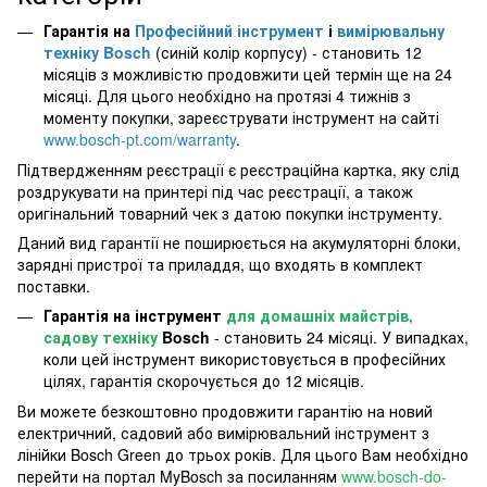
Гарантія на
Професійний інструмент
і
вимірювальну
техніку Bosch
(синій колір корпусу) - становить 12
місяців з можливістю продовжити цей термін ще на 24
місяці. Для цього необхідно на протязі 4 тижнів з
моменту покупки, зареєструвати інструмент на сайті
www.bosch-pt.com/warranty
.
Підтвердженням реєстрації є реєстраційна картка, яку слід
роздрукувати на принтері під час реєстрації, а також
оригінальний товарний чек з датою покупки інструменту.
Даний вид гарантії не поширюється на акумуляторні блоки,
зарядні пристрої та приладдя, що входять в комплект
поставки.
Гарантія на інструмент
для домашніх майстрів,
садову техніку
Bosch
- становить 24 місяці. У випадках,
коли цей інструмент використовується в професійних
цілях, гарантія скорочується до 12 місяців.
Ви можете безкоштовно продовжити гарантію на новий
електричний, садовий або вимірювальний інструмент з
лінійки Bosch Green до трьох років. Для цього Вам необхідно
перейти на портал MyBosch за посиланням
www.bosch-do-