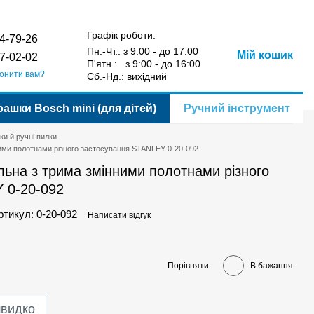
Порівняння
Укр
Рус
Бажання
Вхід
у
Графік роботи:
4-79-26
Пн.-Чт.: з 9:00 - до 17:00
Мій кошик
7-02-02
П'ятн.: з 9:00 - до 16:00
онити вам?
Сб.-Нд.: вихідний
рашки Bosch mini (для дітей)
Ручний інструмент
ки й ручні пилки
ними полотнами різного застосування STANLEY 0-20-092
альна з трима змінними полотнами різного
 0-20-092
ртикул: 0-20-092
Написати відгук
Порівняти
В бажання
швидко