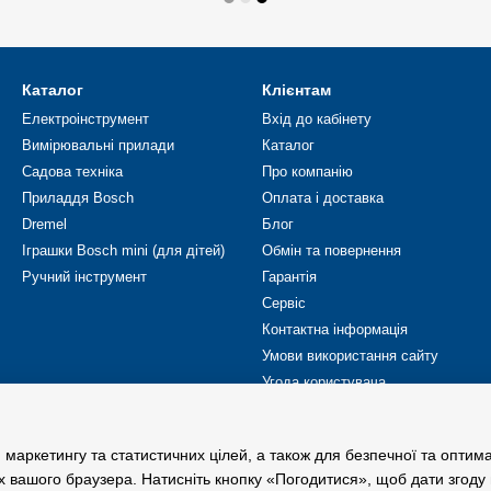
Каталог
Клієнтам
Електроінструмент
Вхід до кабінету
Вимірювальні прилади
Каталог
Садова техніка
Про компанію
Приладдя Bosch
Оплата і доставка
Dremel
Блог
Іграшки Bosch mini (для дітей)
Обмін та повернення
Ручний інструмент
Гарантія
Сервіс
Контактна інформація
Умови використання сайту
Угода користувача
Ми в соцмережах
 маркетингу та статистичних цілей, а також для безпечної та оптим
х вашого браузера. Натисніть кнопку «Погодитися», щоб дати згоду