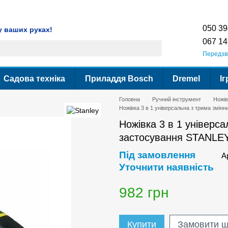
ення
Гарантія
Сервіс
Контактна інформація
Умови використання сайт
050 39
у ваших руках!
067 14
Передзв
Садова техніка
Приладдя Bosch
Dremel
Іг
Головна
Ручний інструмент
Ножів
Ножівка 3 в 1 універсальна з трима змін
Ножівка 3 в 1 універс
застосування STANLEY
Під замовлення
А
Уточнити наявність
982 грн
Купити
Замовити 