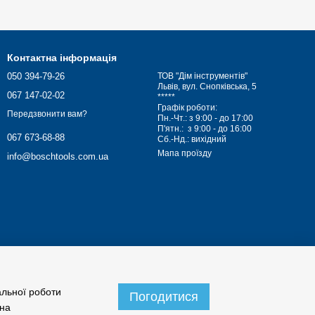
Контактна інформація
050 394-79-26
ТОВ "Дім інструментів"
Львів, вул. Снопківська, 5
067 147-02-02
*****
Графік роботи:
Передзвонити вам?
Пн.-Чт.: з 9:00 - до 17:00
П'ятн.: з 9:00 - до 16:00
067 673-68-88
Сб.-Нд.: вихідний
Мапа проїзду
info@boschtools.com.ua
альної роботи
Погодитися
 на