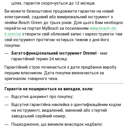
цілях, гарантія скорочується до 12 місяців.
Ви можете безкоштовно продовжити гарантію на новий
електричний, садовий або вимірювальний інструмент з
лінійки Bosch Green до трьох років. Для цього Вам необхідно
перейти на портал MyBosch за посиланням
www.bosch-do-
it.com/ua
створити свій обліковий запис і зареєструвати там
свій інструмент протягом чотирьох тижнів з дня його
покупки.
Багатофункціональний інструмент Dremel
- має
гарантійний термін 24 місяці.
Гарантійний строк починається з дати придбання виробу
першим власником. Дата покупки визначається за
оригіналом товарного чека.
Гарантія не поширюється на випадки, коли:
Відсутня документ про покупку;
Відсутня гарантійна наклейка з ідентифікаційним кодом
на інструменті, видалений, змінений або стертий
заводський серійний номер;
Пошкодження, що виникли внаслідок недбалої