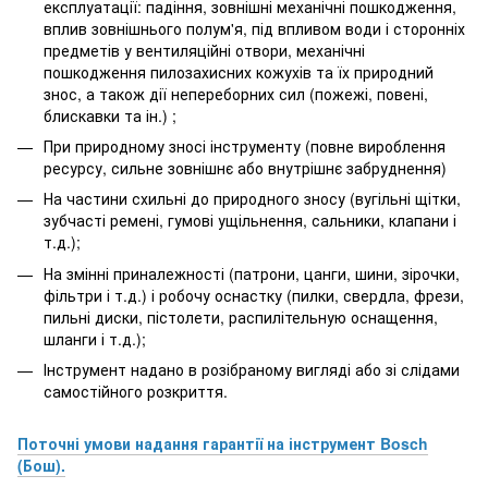
експлуатації: падіння, зовнішні механічні пошкодження,
вплив зовнішнього полум'я, під впливом води і сторонніх
предметів у вентиляційні отвори, механічні
пошкодження пилозахисних кожухів та їх природний
знос, а також дії непереборних сил (пожежі, повені,
блискавки та ін.) ;
При природному зносі інструменту (повне вироблення
ресурсу, сильне зовнішнє або внутрішнє забруднення)
На частини схильні до природного зносу (вугільні щітки,
зубчасті ремені, гумові ущільнення, сальники, клапани і
т.д.);
На змінні приналежності (патрони, цанги, шини, зірочки,
фільтри і т.д.) і робочу оснастку (пилки, свердла, фрези,
пильні диски, пістолети, распилітельную оснащення,
шланги і т.д.);
Інструмент надано в розібраному вигляді або зі слідами
самостійного розкриття.
Поточні умови надання гарантії на інструмент Bosch
(Бош).