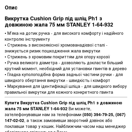
Опис
Викрутка Cushion Grip під шліц Ph1 з
довжиною жала 75 мм STANLEY 1-64-932
• М’яка на дотик ручка - для високого комфорту і надійного
контролю інструменту
• Стрижень з високоякісної хромованадієвої сталі -
знижується ризик пошкодження жала викрутки
• Стрижень з хромовим покриттям для опору корозії
• Ручка великого діаметра - дозволяють докласти більший
крутний момент, необхідний для установки гвинтів в дерево
• Гладка куполоподібна форма задньої частини ручки - для
швидкого обертання викрутки - швидкість і комфорт
• Маркування для ідентифікації шліца - для швидкого вибору
правильної викрутки для кожного конкретного гвинта
Купити Викрутка Cushion Grip під шліц Ph1 з довжиною
жала 75 мм STANLEY 1-64-932
Ви можете,
зателефонувавши нам за телефонами
(050) 394-79-25, (067)
147-02-02
, а також замовивши зворотний дзвінок або
поклавши товар у кошик. Найближчим часом наш менеджер
обов'язково зв'яжеться з Вами.