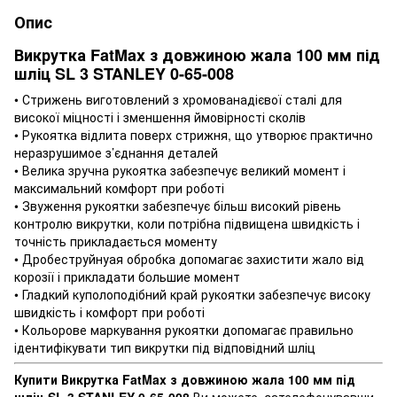
Опис
Викрутка FatMax з довжиною жала 100 мм під
шліц SL 3 STANLEY 0-65-008
• Стрижень виготовлений з хромованадієвої сталі для
високої міцності і зменшення ймовірності сколів
• Рукоятка відлита поверх стрижня, що утворює практично
неразрушимое з’єднання деталей
• Велика зручна рукоятка забезпечує великий момент і
максимальний комфорт при роботі
• Звуження рукоятки забезпечує більш високий рівень
контролю викрутки, коли потрібна підвищена швидкість і
точність прикладається моменту
• Дробеструйнуая обробка допомагає захистити жало від
корозії і прикладати бoльшие момент
• Гладкий куполоподібний край рукоятки забезпечує високу
швидкість і комфорт при роботі
• Кольорове маркування рукоятки допомагає правильно
ідентифікувати тип викрутки під відповідний шліц
Купити Викрутка FatMax з довжиною жала 100 мм під
шліц SL 3 STANLEY 0-65-008
Ви можете, зателефонувавши