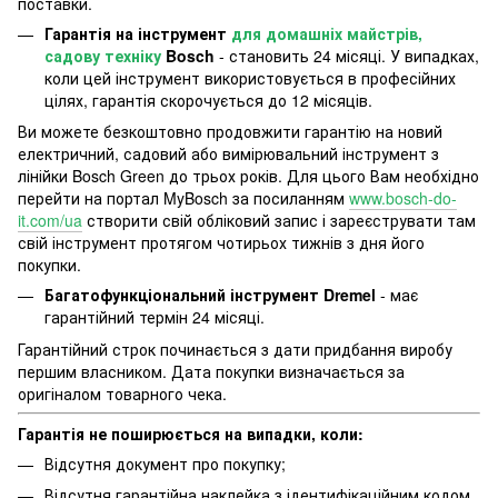
поставки.
Гарантія на інструмент
для домашніх майстрів,
садову техніку
Bosch
- становить 24 місяці. У випадках,
коли цей інструмент використовується в професійних
цілях, гарантія скорочується до 12 місяців.
Ви можете безкоштовно продовжити гарантію на новий
електричний, садовий або вимірювальний інструмент з
лінійки Bosch Green до трьох років. Для цього Вам необхідно
перейти на портал MyBosch за посиланням
www.bosch-do-
it.com/ua
створити свій обліковий запис і зареєструвати там
свій інструмент протягом чотирьох тижнів з дня його
покупки.
Багатофункціональний інструмент Dremel
- має
гарантійний термін 24 місяці.
Гарантійний строк починається з дати придбання виробу
першим власником. Дата покупки визначається за
оригіналом товарного чека.
Гарантія не поширюється на випадки, коли:
Відсутня документ про покупку;
Відсутня гарантійна наклейка з ідентифікаційним кодом