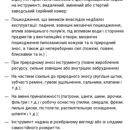
на інструменті, видалений, змінений або стертий
заводський серійний номер;
Пошкодження, що виникли внаслідок недбалої
експлуатації: падіння, зовнішні механічні пошкодження,
вплив зовнішнього полум'я, під впливом води і сторонніх
предметів у вентиляційні отвори, механічні
пошкодження пилозахисних кожухів та їх природний
знос, а також дії непереборних сил (пожежі, повені,
блискавки та ін.) ;
При природному зносі інструменту (повне вироблення
ресурсу, сильне зовнішнє або внутрішнє забруднення)
На частини схильні до природного зносу (вугільні щітки,
зубчасті ремені, гумові ущільнення, сальники, клапани і
т.д.);
На змінні приналежності (патрони, цанги, шини, зірочки,
фільтри і т.д.) і робочу оснастку (пилки, свердла, фрези,
пильні диски, пістолети, распилітельную оснащення,
шланги і т.д.);
Інструмент надано в розібраному вигляді або зі слідами
самостійного розкриття.