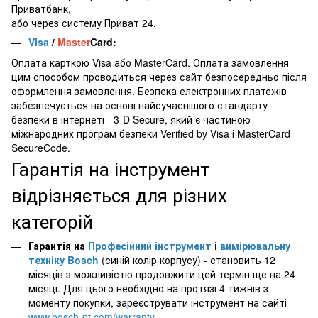
Приватбанк,
або через систему Приват 24.
Visa
/
Master
Card:
Оплата карткою Visa або MasterCard. Оплата замовлення
цим способом проводиться через сайт безпосередньо після
оформлення замовлення. Безпека електронних платежів
забезпечується на основі найсучаснішого стандарту
безпеки в інтернеті - 3-D Secure, який є частиною
міжнародних програм безпеки Verified by Visa і MasterCard
SecureCode.
Гарантія на інструмент
відрізняється для різних
категорій
Гарантія на
Професійний інструмент
і
вимірювальну
техніку Bosch
(синій колір корпусу) - становить 12
місяців з можливістю продовжити цей термін ще на 24
місяці. Для цього необхідно на протязі 4 тижнів з
моменту покупки, зареєструвати інструмент на сайті
www.bosch-pt.com/warranty
.