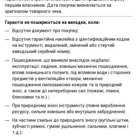
першим власником. Дата покупки визначається за
оригіналом товарного чека.
Гарантія не поширюється на випадки, коли:
Відсутня документ про покупку;
Відсутня гарантійна наклейка з ідентифікаційним кодом
на інструменті, видалений, змінений або стертий
заводський серійний номер;
Пошкодження, що виникли внаслідок недбалої
експлуатації: падіння, зовнішні механічні пошкодження,
вплив зовнішнього полум'я, під впливом води і сторонніх
предметів у вентиляційні отвори, механічні
пошкодження пилозахисних кожухів та їх природний
знос, а також дії непереборних сил (пожежі, повені,
блискавки та ін.) ;
При природному зносі інструменту (повне вироблення
ресурсу, сильне зовнішнє або внутрішнє забруднення)
На частини схильні до природного зносу (вугільні щітки,
зубчасті ремені, гумові ущільнення, сальники, клапани і
т.д.);