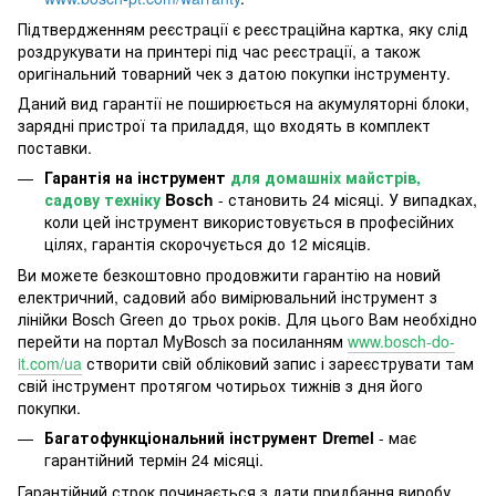
Підтвердженням реєстрації є реєстраційна картка, яку слід
роздрукувати на принтері під час реєстрації, а також
оригінальний товарний чек з датою покупки інструменту.
Даний вид гарантії не поширюється на акумуляторні блоки,
зарядні пристрої та приладдя, що входять в комплект
поставки.
Гарантія на інструмент
для домашніх майстрів,
садову техніку
Bosch
- становить 24 місяці. У випадках,
коли цей інструмент використовується в професійних
цілях, гарантія скорочується до 12 місяців.
Ви можете безкоштовно продовжити гарантію на новий
електричний, садовий або вимірювальний інструмент з
лінійки Bosch Green до трьох років. Для цього Вам необхідно
перейти на портал MyBosch за посиланням
www.bosch-do-
it.com/ua
створити свій обліковий запис і зареєструвати там
свій інструмент протягом чотирьох тижнів з дня його
покупки.
Багатофункціональний інструмент Dremel
- має
гарантійний термін 24 місяці.
Гарантійний строк починається з дати придбання виробу