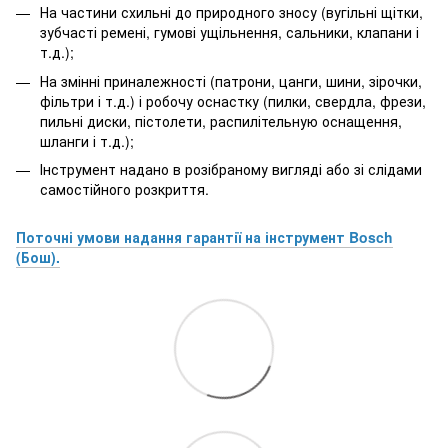
На частини схильні до природного зносу (вугільні щітки,
зубчасті ремені, гумові ущільнення, сальники, клапани і
т.д.);
На змінні приналежності (патрони, цанги, шини, зірочки,
фільтри і т.д.) і робочу оснастку (пилки, свердла, фрези,
пильні диски, пістолети, распилітельную оснащення,
шланги і т.д.);
Інструмент надано в розібраному вигляді або зі слідами
самостійного розкриття.
Поточні умови надання гарантії на інструмент Bosch
(Бош).