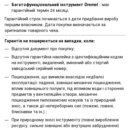
Багатофункціональний інструмент Dremel
- має
гарантійний термін 24 місяці.
Гарантійний строк починається з дати придбання виробу
першим власником. Дата покупки визначається за
оригіналом товарного чека.
Гарантія не поширюється на випадки, коли:
Відсутня документ про покупку;
Відсутня гарантійна наклейка з ідентифікаційним кодом
на інструменті, видалений, змінений або стертий
заводський серійний номер;
Пошкодження, що виникли внаслідок недбалої
експлуатації: падіння, зовнішні механічні пошкодження,
вплив зовнішнього полум'я, під впливом води і сторонніх
предметів у вентиляційні отвори, механічні
пошкодження пилозахисних кожухів та їх природний
знос, а також дії непереборних сил (пожежі, повені,
блискавки та ін.) ;
При природному зносі інструменту (повне вироблення
ресурсу, сильне зовнішнє або внутрішнє забруднення)