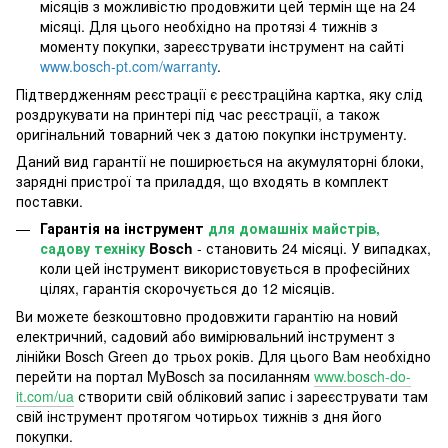
місяців з можливістю продовжити цей термін ще на 24
місяці. Для цього необхідно на протязі 4 тижнів з
моменту покупки, зареєструвати інструмент на сайті
www.bosch-pt.com/warranty
.
Підтвердженням реєстрації є реєстраційна картка, яку слід
роздрукувати на принтері під час реєстрації, а також
оригінальний товарний чек з датою покупки інструменту.
Даний вид гарантії не поширюється на акумуляторні блоки,
зарядні пристрої та приладдя, що входять в комплект
поставки.
Гарантія на інструмент
для домашніх майстрів,
садову техніку
Bosch
- становить 24 місяці. У випадках,
коли цей інструмент використовується в професійних
цілях, гарантія скорочується до 12 місяців.
Ви можете безкоштовно продовжити гарантію на новий
електричний, садовий або вимірювальний інструмент з
лінійки Bosch Green до трьох років. Для цього Вам необхідно
перейти на портал MyBosch за посиланням
www.bosch-do-
it.com/ua
створити свій обліковий запис і зареєструвати там
свій інструмент протягом чотирьох тижнів з дня його
покупки.