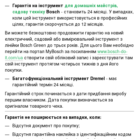
Гарантія на інструмент
для домашніх майстрів,
садову техніку
Bosch
- становить 24 місяці. У випадках,
коли цей інструмент використовується в професійних
цілях, гарантія скорочується до 12 місяців.
Ви можете безкоштовно продовжити гарантію на новий
електричний, садовий або вимірювальний інструмент з
лінійки Bosch Green до трьох років. Для цього Вам необхідно
перейти на портал MyBosch за посиланням
www.bosch-do-
it.com/ua
створити свій обліковий запис і зареєструвати там
свій інструмент протягом чотирьох тижнів з дня його
покупки.
Багатофункціональний інструмент Dremel
- має
гарантійний термін 24 місяці.
Гарантійний строк починається з дати придбання виробу
першим власником. Дата покупки визначається за
оригіналом товарного чека.
Гарантія не поширюється на випадки, коли:
Відсутня документ про покупку;
Відсутня гарантійна наклейка з ідентифікаційним кодом