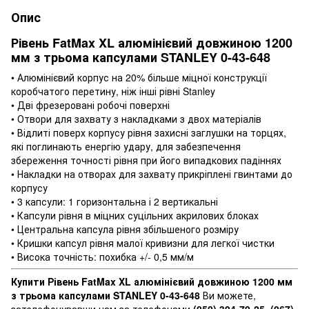
Опис
Рівень FatMax XL алюмінієвий довжиною 1200
мм з трьома капсулами STANLEY 0-43-648
• Алюмінієвий корпус на 20% більше міцної конструкції
коробчатого перетину, ніж інші рівні Stanley
• Дві фрезеровані робочі поверхні
• Отвори для захвату з накладками з двох матеріалів
• Відлиті поверх корпусу рівня захисні заглушки на торцях,
які поглинають енергію удару, для забезпечення
збереження точності рівня при його випадкових падіннях
• Накладки на отворах для захвату прикріплені гвинтами до
корпусу
• 3 капсули: 1 горизонтальна і 2 вертикальні
• Капсули рівня в міцних суцільних акрилових блоках
• Центральна капсула рівня збільшеного розміру
• Кришки капсул рівня малої кривизни для легкої чистки
• Висока точність: похибка +/- 0,5 мм/м
Купити Рівень FatMax XL алюмінієвий довжиною 1200 мм
з трьома капсулами STANLEY 0-43-648
Ви можете,
зателефонувавши нам за телефонами
(050) 394-79-25, (067)