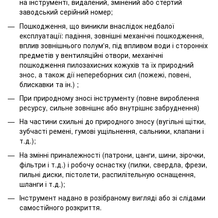
на інструменті, видалений, змінений або стертий
заводський серійний номер;
Пошкодження, що виникли внаслідок недбалої
експлуатації: падіння, зовнішні механічні пошкодження,
вплив зовнішнього полум'я, під впливом води і сторонніх
предметів у вентиляційні отвори, механічні
пошкодження пилозахисних кожухів та їх природний
знос, а також дії непереборних сил (пожежі, повені,
блискавки та ін.) ;
При природному зносі інструменту (повне вироблення
ресурсу, сильне зовнішнє або внутрішнє забруднення)
На частини схильні до природного зносу (вугільні щітки,
зубчасті ремені, гумові ущільнення, сальники, клапани і
т.д.);
На змінні приналежності (патрони, цанги, шини, зірочки,
фільтри і т.д.) і робочу оснастку (пилки, свердла, фрези,
пильні диски, пістолети, распилітельную оснащення,
шланги і т.д.);
Інструмент надано в розібраному вигляді або зі слідами
самостійного розкриття.