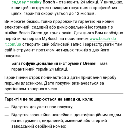
садову техніку
Bosch
- становить 24 місяці. У випадках,
коли цей інструмент використовується в професійних
цілях, гарантія скорочується до 12 місяців.
Ви можете безкоштовно продовжити гарантію на новий
електричний, садовий або вимірювальний інструмент з
лінійки Bosch Green до трьох років. Для цього Вам необхідно
перейти на портал MyBosch за посиланням
www.bosch-do-
it.com/ua
створити свій обліковий запис і зареєструвати там
свій інструмент протягом чотирьох тижнів з дня його
покупки.
Багатофункціональний інструмент Dremel
- має
гарантійний термін 24 місяці.
Гарантійний строк починається з дати придбання виробу
першим власником. Дата покупки визначається за
оригіналом товарного чека.
Гарантія не поширюється на випадки, коли:
Відсутня документ про покупку;
Відсутня гарантійна наклейка з ідентифікаційним кодом
на інструменті, видалений, змінений або стертий
заводський серійний номер;