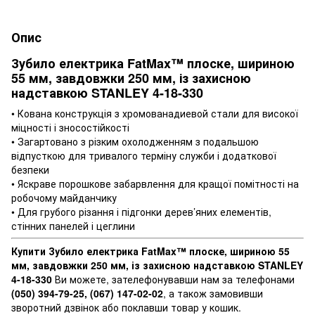
Опис
Зубило електрика FatMax™ плоске, шириною
55 мм, завдовжки 250 мм, із захисною
надставкою STANLEY 4-18-330
• Кована конструкція з хромованадиевой стали для високої
міцності і зносостійкості
• Загартовано з різким охолодженням з подальшою
відпусткою для тривалого терміну служби і додаткової
безпеки
• Яскраве порошкове забарвлення для кращої помітності на
робочому майданчику
• Для грубого різання і підгонки дерев’яних елементів,
стінних панелей і цеглини
Купити Зубило електрика FatMax™ плоске, шириною 55
мм, завдовжки 250 мм, із захисною надставкою STANLEY
4-18-330
Ви можете, зателефонувавши нам за телефонами
(050) 394-79-25, (067) 147-02-02
, а також замовивши
зворотний дзвінок або поклавши товар у кошик.