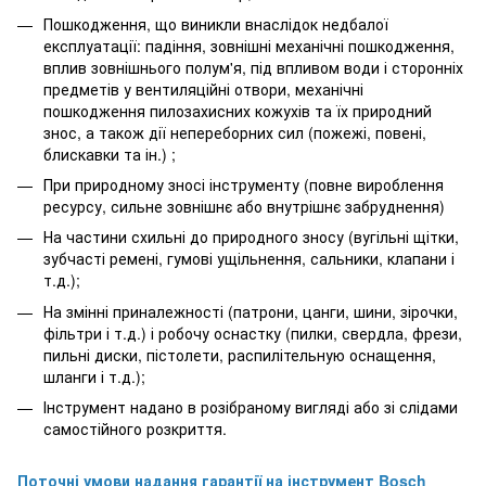
Пошкодження, що виникли внаслідок недбалої
експлуатації: падіння, зовнішні механічні пошкодження,
вплив зовнішнього полум'я, під впливом води і сторонніх
предметів у вентиляційні отвори, механічні
пошкодження пилозахисних кожухів та їх природний
знос, а також дії непереборних сил (пожежі, повені,
блискавки та ін.) ;
При природному зносі інструменту (повне вироблення
ресурсу, сильне зовнішнє або внутрішнє забруднення)
На частини схильні до природного зносу (вугільні щітки,
зубчасті ремені, гумові ущільнення, сальники, клапани і
т.д.);
На змінні приналежності (патрони, цанги, шини, зірочки,
фільтри і т.д.) і робочу оснастку (пилки, свердла, фрези,
пильні диски, пістолети, распилітельную оснащення,
шланги і т.д.);
Інструмент надано в розібраному вигляді або зі слідами
самостійного розкриття.
Поточні умови надання гарантії на інструмент Bosch