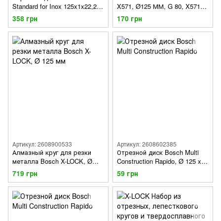
Standard for Inox 125x1x22,23
X571, Ø125 ММ, G 80, X571
мм
BEST FOR METAL
358 грн
170 грн
Артикул: 2608900533
Артикул: 2608602385
Алмазный круг для резки
Отрезной диск Bosch Multi
металла Bosch X-LOCK, Ø
Construction Rapido, Ø 125 x
125 мм
1,0 мм
719 грн
59 грн