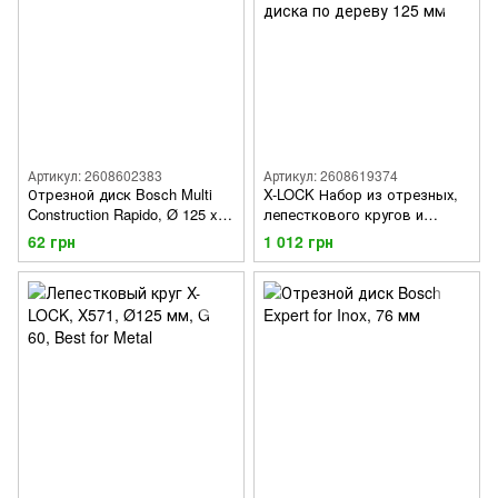
Артикул: 2608602383
Артикул: 2608619374
Отрезной диск Bosch Multi
X-LOCK Набор из отрезных,
Construction Rapido, Ø 125 x
лепесткового кругов и
1,6 мм
твердосплавного диска по
62 грн
1 012 грн
дереву 125 мм