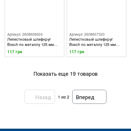
Артикул: 2608606924
Артикул: 2608607320
Лепестковый шлифкруг
Лепестковый шлифкруг
Bosch по металлу 125 мм
Bosch по металлу 125 мм
(К.80)
(К.120)
117 грн
117 грн
Показать еще 19 товаров
Назад
Вперед
1
из 2