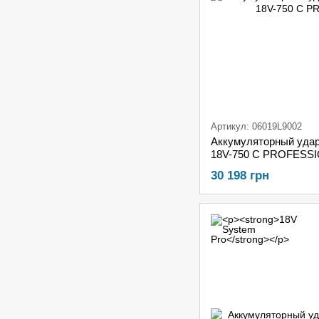
Артикул: 06019L9002
Аккумуляторный уда
18V-750 C PROFESSI
2х АКБ 8,0 А·ч ProC
30 198 грн
Bluetooth