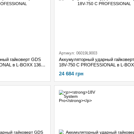
Артикул: 06019L9003
рный гайковерт GDS
Аккумуляторный ударный гайковер
ONAL в L-BOXX 136 +
18V-750 C PROFESSIONAL в L-BOX
ORE18V + модуль
2х АКБ 5,0 A•час, + ЗУ GAL 18V-40
24 684 грн