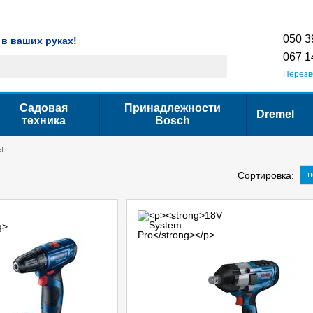
Гарантия
Сервис
Контактная информация
Условия использования са
050 3
 в ваших руках!
067 1
Перезв
Садовая
Принадлежности
Dremel
техника
Bosch
ы
п
Сортировка: