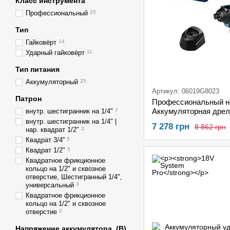
Класс инструмента
Профессиональный
25
Тип
Гайковёрт
14
Ударный гайковёрт
11
Тип питания
Аккумуляторный
25
Артикул: 06019G8023
Патрон
Профессиональный н
Аккумуляторная дре
внутр. шестигранник на 1/4"
7
120-LI + Аккумулято
внутр. шестигранник на 1/4" |
7 278 грн
8 862 грн
гайковерт GDR 120-LI
нар. квадрат 1/2"
3
2.0Ah + ЗУ GAL 1210
Квадрат 3/4''
5
Квадрат 1/2"
5
Квадратное фрикционное
кольцо на 1/2" и сквозное
отверстие, Шестигранный 1/4",
универсальный
3
Квадратное фрикционное
кольцо на 1/2" и сквозное
отверстие
2
Напряжение аккумулятора, (В)