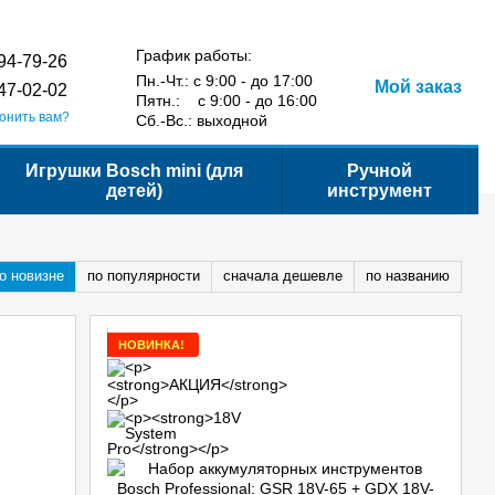
Сравнение
Укр
Рус
Желания
Вход
йта
График работы:
94-79-26
Пн.-Чт.: с 9:00 - до 17:00
Мой заказ
47-02-02
Пятн.: с 9:00 - до 16:00
онить вам?
Сб.-Вс.: выходной
Игрушки Bosch mini (для
Ручной
детей)
инструмент
о новизне
по популярности
сначала дешевле
по названию
НОВИНКА!