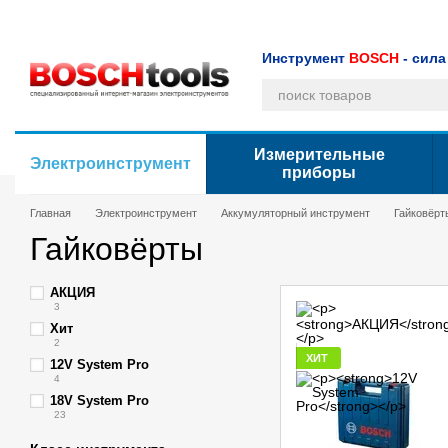
Перейти к основному контенту
Каталог
О компании
Оплата и доставка
Блог
Обмен и возврат
Пользовательское соглашение
Инструмент
BOSCH
- сила
Измерительные
Электроинструмент
приборы
Главная
Электроинструмент
Аккумуляторный инструмент
Гайковёрт
Гайковёрты
АКЦИЯ
3
Хит
2
ХИТ
12V System Pro
4
18V System Pro
23