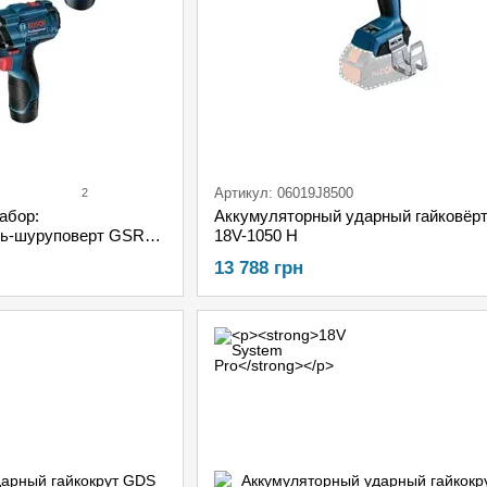
Артикул: 06019J8500
2
абор:
Аккумуляторный ударный гайковёр
ль-шуруповерт GSR
18V-1050 H
рный ударный
13 788 грн
 + 2 акб GBA 12V
 CV в чемодане