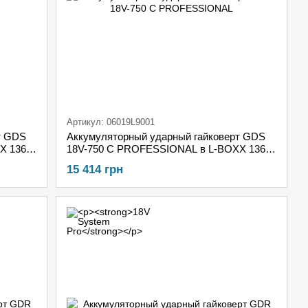
Артикул: 06019L9001
т GDS
Аккумуляторный ударный гайковерт GDS
X 136 +
18V-750 C PROFESSIONAL в L-BOXX 136 +
модуль Bluetooth, без акб. и з/у
15 414 грн