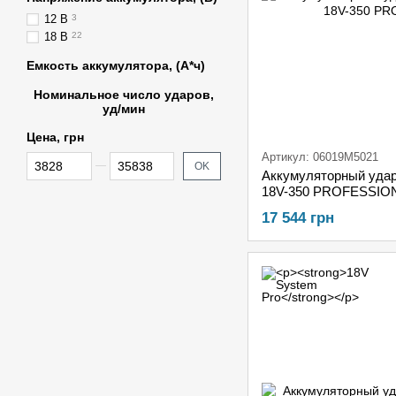
12 В
3
18 В
22
Емкость аккумулятора, (А*ч)
Номинальное число ударов,
уд/мин
Цена, грн
Артикул: 06019M5021
От Цена, грн
До Цена, грн
OK
Аккумуляторный удар
18V-350 PROFESSIONA
GBA 18V 4.0 Ah + ЗУ 
17 544 грн