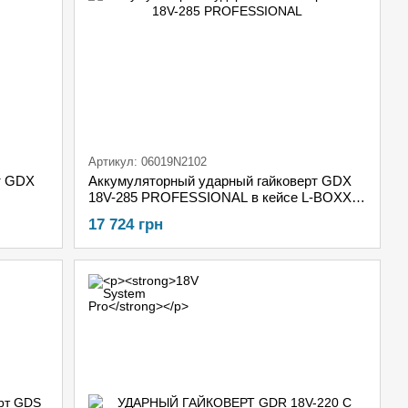
Артикул: 06019N2102
т GDX
Аккумуляторный ударный гайковерт GDX
18V-285 PROFESSIONAL в кейсе L-BOXX +
2x GBA 18V 4.0Ah + ЗУ GAL 18V-40
17 724 грн