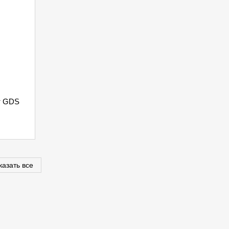
т GDS
казать все