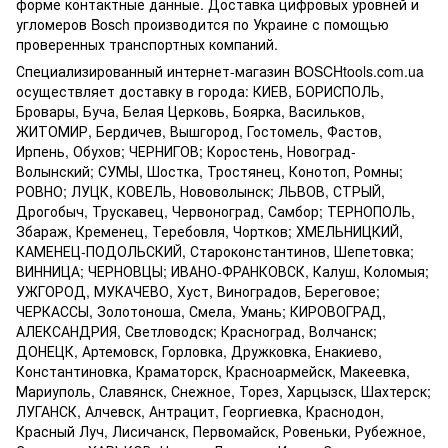
форме контактные данные. Доставка цифровых уровней и
угломеров Bosch производится по Украине с помощью
проверенных транспортных компаний.
Специализированный интернет-магазин BOSCHtools.com.ua
осуществляет доставку в города: КИЕВ, БОРИСПОЛЬ,
Бровары, Буча, Белая Церковь, Боярка, Васильков,
ЖИТОМИР, Бердичев, Вышгород, Гостомель, Фастов,
Ирпень, Обухов; ЧЕРНИГОВ; Коростень, Новоград-
Волынский; СУМЫ, Шостка, Тростянец, Конотоп, Ромны;
РОВНО; ЛУЦК, КОВЕЛЬ, Нововолынск; ЛЬВОВ, СТРЫЙ,
Дрогобыч, Трускавец, Червоноград, Самбор; ТЕРНОПОЛЬ,
Збараж, Кременец, Теребовля, Чортков; ХМЕЛЬНИЦКИЙ,
КАМЕНЕЦ-ПОДОЛЬСКИЙ, Староконстантинов, Шепетовка;
ВИННИЦА; ЧЕРНОВЦЫ; ИВАНО-ФРАНКОВСК, Калуш, Коломыя;
УЖГОРОД, МУКАЧЕВО, Хуст, Виноградов, Береговое;
ЧЕРКАССЫ, Золотоноша, Смела, Умань; КИРОВОГРАД,
АЛЕКСАНДРИЯ, Светловодск; Красноград, Волчанск;
ДОНЕЦК, Артемовск, Горловка, Дружковка, Енакиево,
Константиновка, Краматорск, Красноармейск, Макеевка,
Мариуполь, Славянск, Снежное, Торез, Харцызск, Шахтерск;
ЛУГАНСК, Алчевск, Антрацит, Георгиевка, Краснодон,
Красный Луч, Лисичанск, Первомайск, Ровеньки, Рубежное,