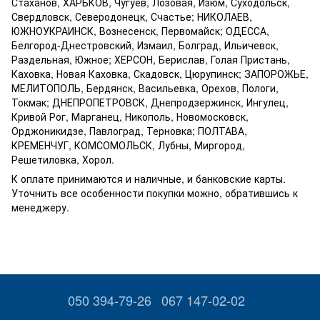
Стаханов, ХАРЬКОВ, Чугуев, Лозовая, Изюм, Суходольск,
Свердловск, Северодонецк, Счастье; НИКОЛАЕВ,
ЮЖНОУКРАИНСК, Вознесенск, Первомайск; ОДЕССА,
Белгород-Днестровский, Измаил, Болград, Ильичевск,
Раздельная, Южное; ХЕРСОН, Берислав, Голая Пристань,
Каховка, Новая Каховка, Скадовск, Цюрупинск; ЗАПОРОЖЬЕ,
МЕЛИТОПОЛЬ, Бердянск, Васильевка, Орехов, Пологи,
Токмак; ДНЕПРОПЕТРОВСК, Днепродзержинск, Ингулец,
Кривой Рог, Марганец, Никополь, Новомосковск,
Орджоникидзе, Павлоград, Терновка; ПОЛТАВА,
КРЕМЕНЧУГ, КОМСОМОЛЬСК, Лубны, Миргород,
Решетиловка, Хорол.
К оплате принимаются и наличные, и банковские карты.
Уточнить все особенности покупки можно, обратившись к
менеджеру.
050 394-79-26
067 147-02-02