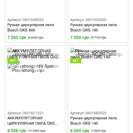
Артикул: 06016A9020
Артикул: 0601623000
Ручная циркулярная пила
Ручная циркулярная пила
Bosch GKS 600
Bosch GKS 190
7 242 грн
7 554 грн
8 406 грн
8 772 грн
ХИТ
ХИТ
Артикул: 06016C1221
Артикул: 06016B3020
АККУМУЛЯТОРНАЯ
Ручная циркулярная пила
ЦИРКУЛЯРНАЯ ПИЛА GKS
Bosch GKS 140
185-LI
9 528 грн
6 054 грн
11 040 грн
7 026 грн