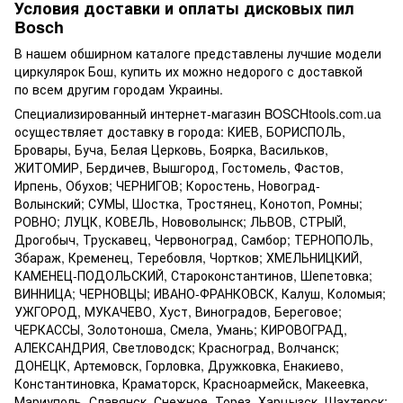
Условия доставки и оплаты дисковых пил
Bosch
В нашем обширном каталоге представлены лучшие модели
циркулярок Бош, купить их можно недорого с доставкой
по всем другим городам Украины.
Специализированный интернет-магазин BOSCHtools.com.ua
осуществляет доставку в города: КИЕВ, БОРИСПОЛЬ,
Бровары, Буча, Белая Церковь, Боярка, Васильков,
ЖИТОМИР, Бердичев, Вышгород, Гостомель, Фастов,
Ирпень, Обухов; ЧЕРНИГОВ; Коростень, Новоград-
Волынский; СУМЫ, Шостка, Тростянец, Конотоп, Ромны;
РОВНО; ЛУЦК, КОВЕЛЬ, Нововолынск; ЛЬВОВ, СТРЫЙ,
Дрогобыч, Трускавец, Червоноград, Самбор; ТЕРНОПОЛЬ,
Збараж, Кременец, Теребовля, Чортков; ХМЕЛЬНИЦКИЙ,
КАМЕНЕЦ-ПОДОЛЬСКИЙ, Староконстантинов, Шепетовка;
ВИННИЦА; ЧЕРНОВЦЫ; ИВАНО-ФРАНКОВСК, Калуш, Коломыя;
УЖГОРОД, МУКАЧЕВО, Хуст, Виноградов, Береговое;
ЧЕРКАССЫ, Золотоноша, Смела, Умань; КИРОВОГРАД,
АЛЕКСАНДРИЯ, Светловодск; Красноград, Волчанск;
ДОНЕЦК, Артемовск, Горловка, Дружковка, Енакиево,
Константиновка, Краматорск, Красноармейск, Макеевка,
Мариуполь, Славянск, Снежное, Торез, Харцызск, Шахтерск;