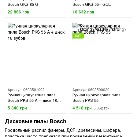
Bosch GKS 85 G
Bosch GKS 55+ GCE
22 866 грн
16 632 грн
ХИТ
Артикул: 0603501002
Артикул: 0603500020
Ручная циркулярная пила
Ручная циркулярная пила
Bosch PKS 55 A + диск 18
Bosch PKS 55
зубов
5 340 грн
4 518 грн
5 052 грн
Дисковые пилы Bosch
Продольный распил фанеры, ДСП, древесины, шифера,
пластика часто требуется при проведении ремонтных и