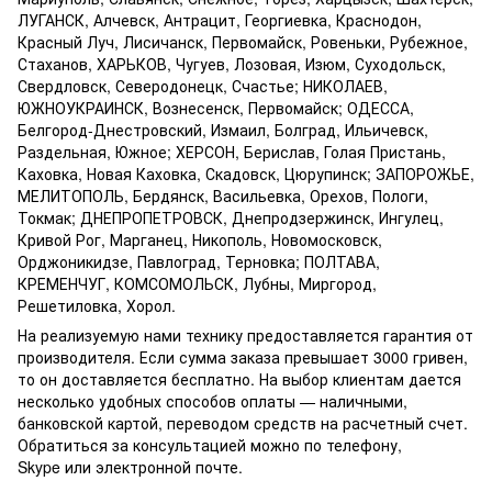
ЛУГАНСК, Алчевск, Антрацит, Георгиевка, Краснодон,
Красный Луч, Лисичанск, Первомайск, Ровеньки, Рубежное,
Стаханов, ХАРЬКОВ, Чугуев, Лозовая, Изюм, Суходольск,
Свердловск, Северодонецк, Счастье; НИКОЛАЕВ,
ЮЖНОУКРАИНСК, Вознесенск, Первомайск; ОДЕССА,
Белгород-Днестровский, Измаил, Болград, Ильичевск,
Раздельная, Южное; ХЕРСОН, Берислав, Голая Пристань,
Каховка, Новая Каховка, Скадовск, Цюрупинск; ЗАПОРОЖЬЕ,
МЕЛИТОПОЛЬ, Бердянск, Васильевка, Орехов, Пологи,
Токмак; ДНЕПРОПЕТРОВСК, Днепродзержинск, Ингулец,
Кривой Рог, Марганец, Никополь, Новомосковск,
Орджоникидзе, Павлоград, Терновка; ПОЛТАВА,
КРЕМЕНЧУГ, КОМСОМОЛЬСК, Лубны, Миргород,
Решетиловка, Хорол.
На реализуемую нами технику предоставляется гарантия от
производителя. Если сумма заказа превышает 3000 гривен,
то он доставляется бесплатно. На выбор клиентам дается
несколько удобных способов оплаты — наличными,
банковской картой, переводом средств на расчетный счет.
Обратиться за консультацией можно по телефону,
Skype или электронной почте.