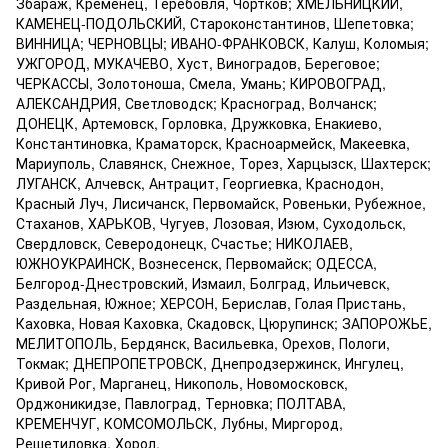
Збараж, Кременец, Теребовля, Чортков; ХМЕЛЬНИЦКИЙ,
КАМЕНЕЦ-ПОДОЛЬСКИЙ, Староконстантинов, Шепетовка;
ВИННИЦА; ЧЕРНОВЦЫ; ИВАНО-ФРАНКОВСК, Калуш, Коломыя;
УЖГОРОД, МУКАЧЕВО, Хуст, Виноградов, Береговое;
ЧЕРКАССЫ, Золотоноша, Смела, Умань; КИРОВОГРАД,
АЛЕКСАНДРИЯ, Светловодск; Красноград, Волчанск;
ДОНЕЦК, Артемовск, Горловка, Дружковка, Енакиево,
Константиновка, Краматорск, Красноармейск, Макеевка,
Мариуполь, Славянск, Снежное, Торез, Харцызск, Шахтерск;
ЛУГАНСК, Алчевск, Антрацит, Георгиевка, Краснодон,
Красный Луч, Лисичанск, Первомайск, Ровеньки, Рубежное,
Стаханов, ХАРЬКОВ, Чугуев, Лозовая, Изюм, Суходольск,
Свердловск, Северодонецк, Счастье; НИКОЛАЕВ,
ЮЖНОУКРАИНСК, Вознесенск, Первомайск; ОДЕССА,
Белгород-Днестровский, Измаил, Болград, Ильичевск,
Раздельная, Южное; ХЕРСОН, Берислав, Голая Пристань,
Каховка, Новая Каховка, Скадовск, Цюрупинск; ЗАПОРОЖЬЕ,
МЕЛИТОПОЛЬ, Бердянск, Васильевка, Орехов, Пологи,
Токмак; ДНЕПРОПЕТРОВСК, Днепродзержинск, Ингулец,
Кривой Рог, Марганец, Никополь, Новомосковск,
Орджоникидзе, Павлоград, Терновка; ПОЛТАВА,
КРЕМЕНЧУГ, КОМСОМОЛЬСК, Лубны, Миргород,
Решетиловка, Хорол.