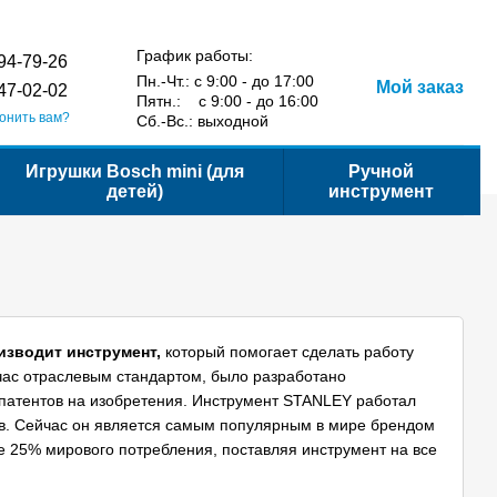
Сравнение
Укр
Рус
Желания
Вход
йта
График работы:
94-79-26
Пн.-Чт.: с 9:00 - до 17:00
Мой заказ
47-02-02
Пятн.: с 9:00 - до 16:00
онить вам?
Сб.-Вс.: выходной
Игрушки Bosch mini (для
Ручной
детей)
инструмент
изводит инструмент,
который помогает сделать работу
йчас отраслевым стандартом, было разработано
патентов на изобретения. Инструмент STANLEY работал
ков. Сейчас он является самым популярным в мире брендом
е 25% мирового потребления, поставляя инструмент на все