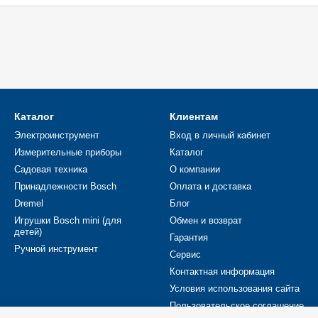
С появлением электроинструмента в 30х годах, б
присоединился к созданию нового направления. С 6
Северной и Латинской Америки, а позже появился в А
товаров для дома и ремонта. Требовательные европ
производительность, качество исполнения и надежно
Каталог
Клиентам
Электроинструмент
Вход в личный кабинет
Измерительные приборы
Каталог
Садовая техника
О компании
Принадлежности Bosch
Оплата и доставка
Dremel
Блог
Игрушки Bosch mini (для
Обмен и возврат
детей)
Гарантия
Ручной инструмент
Сервис
Контактная информация
Условия использования сайта
Пользовательское соглашение