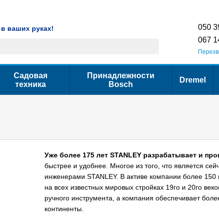
Гарантия
Сервис
Контактная информация
Условия использования са
050 3
 в ваших руках!
067 1
Перезв
Садовая
Принадлежности
Dremel
техника
Bosch
Уже более 175 лет STANLEY разрабатывает и про
быстрее и удобнее. Многое из того, что является се
инженерами STANLEY. В активе компании более 150 
на всех известных мировых стройках 19го и 20го ве
ручного инструмента, а компания обеспечивает боле
континенты.