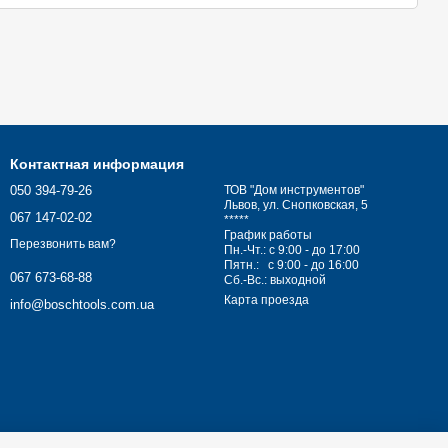
ренд STANLEY,
уже тогда известный во всем мире, также
0х годов электроинструмент STANLEY завоевывал рынки
зии и Европе, где он представлен в крупнейших сетях
ейские и американские потребители высоко оценивают
сть электроинструмента под маркой STANLEY.
Контактная информация
050 394-79-26
ТОВ "Дом инструментов"
Львов, ул. Снопковская, 5
067 147-02-02
*****
График работы
Перезвонить вам?
Пн.-Чт.: с 9:00 - до 17:00
Пятн.: с 9:00 - до 16:00
067 673-68-88
Сб.-Вс.: выходной
Карта проезда
info@boschtools.com.ua