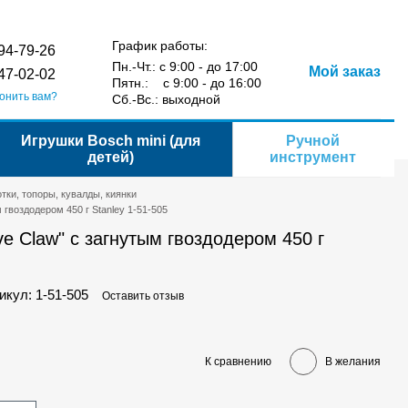
Сравнение
Укр
Рус
Желания
Вход
йта
График работы:
94-79-26
Пн.-Чт.: с 9:00 - до 17:00
Мой заказ
47-02-02
Пятн.: с 9:00 - до 16:00
онить вам?
Сб.-Вс.: выходной
Игрушки Bosch mini (для
Ручной
детей)
инструмент
тки, топоры, кувалды, киянки
 гвоздодером 450 г Stanley 1-51-505
ve Claw" с загнутым гвоздодером 450 г
икул: 1-51-505
Оставить отзыв
К сравнению
В желания