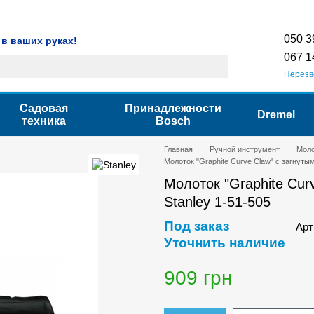
Гарантия
Сервис
Контактная информация
Условия использования са
050 3
 в ваших руках!
067 1
Перезв
Садовая
Принадлежности
Dremel
техника
Bosch
Главная
Ручной инструмент
Моло
Молоток "Graphite Curve Claw" с загнутым
Молоток "Graphite Cur
Stanley 1-51-505
Под заказ
Арт
Уточнить наличие
909 грн