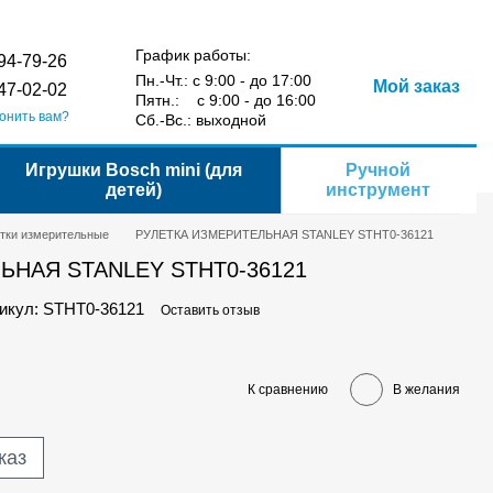
Сравнение
Укр
Рус
Желания
Вход
йта
График работы:
94-79-26
Пн.-Чт.: с 9:00 - до 17:00
Мой заказ
47-02-02
Пятн.: с 9:00 - до 16:00
онить вам?
Сб.-Вс.: выходной
Игрушки Bosch mini (для
Ручной
детей)
инструмент
тки измерительные
РУЛЕТКА ИЗМЕРИТЕЛЬНАЯ STANLEY STHT0-36121
ЬНАЯ STANLEY STHT0-36121
икул: STHT0-36121
Оставить отзыв
К сравнению
В желания
каз