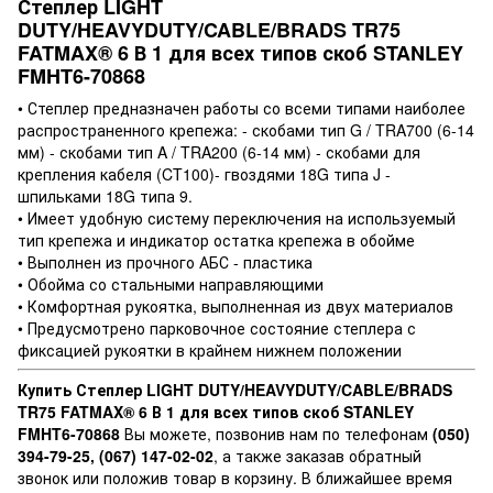
Степлер LIGHT
DUTY/HEAVYDUTY/CABLE/BRADS TR75
FATMAX® 6 В 1 для всех типов скоб STANLEY
FMHT6-70868
• Степлер предназначен работы со всеми типами наиболее
распространенного крепежа: - скобами тип G / TRA700 (6-14
мм) - скобами тип A / TRA200 (6-14 мм) - скобами для
крепления кабеля (CT100)- гвоздями 18G типа J -
шпильками 18G типа 9.
• Имеет удобную систему переключения на используемый
тип крепежа и индикатор остатка крепежа в обойме
• Выполнен из прочного АБС - пластика
• Обойма со стальными направляющими
• Комфортная рукоятка, выполненная из двух материалов
• Предусмотрено парковочное состояние степлера с
фиксацией рукоятки в крайнем нижнем положении
Купить Степлер LIGHT DUTY/HEAVYDUTY/CABLE/BRADS
TR75 FATMAX® 6 В 1 для всех типов скоб STANLEY
FMHT6-70868
Вы можете, позвонив нам по телефонам
(050)
394-79-25, (067) 147-02-02
, а также заказав обратный
звонок или положив товар в корзину. В ближайшее время