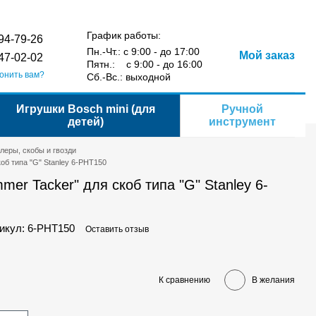
Сравнение
Укр
Рус
Желания
Вход
йта
График работы:
94-79-26
Пн.-Чт.: с 9:00 - до 17:00
Мой заказ
47-02-02
Пятн.: с 9:00 - до 16:00
онить вам?
Сб.-Вс.: выходной
Игрушки Bosch mini (для
Ручной
детей)
инструмент
леры, скобы и гвозди
об типа "G" Stanley 6-PHT150
er Tacker" для скоб типа "G" Stanley 6-
икул: 6-PHT150
Оставить отзыв
К сравнению
В желания