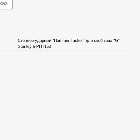
каз
Степлер ударный "Hammer Tacker" для скоб типа "G"
Stanley 6-PHT150