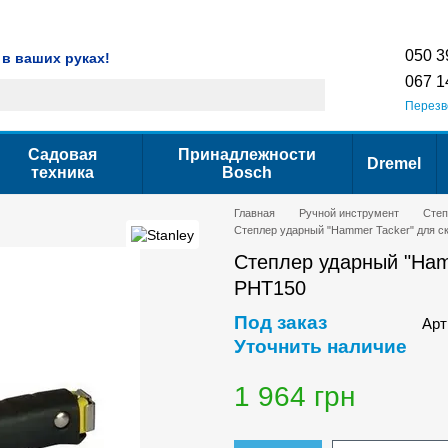
Гарантия
Сервис
Контактная информация
Условия использования са
050 3
 в ваших руках!
067 1
Перезв
Садовая
Принадлежности
Dremel
техника
Bosch
Главная
Ручной инструмент
Степ
Степлер ударный "Hammer Tacker" для ск
Степлер ударный "Hamm
PHT150
Под заказ
Арт
Уточнить наличие
1 964 грн