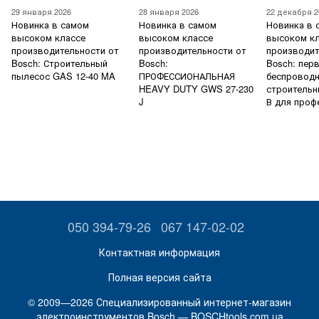
29 января 2026
28 января 2026
22 декабря 2
Новинка в самом
Новинка в самом
Новинка в 
высоком классе
высоком классе
высоком к
производительности от
производительности от
производит
Bosch: Строительный
Bosch:
Bosch: пер
пылесос GAS 12-40 MA
ПРОФЕССИОНАЛЬНАЯ
беспровод
HEAVY DUTY GWS 27-230
строительн
J
В для проф
050 394-79-26
067 147-02-02
Контактная информация
Полная версия сайта
© 2009—2026 Специализированный интернет-магазин
электроинструментов Bosch — BOSCHtools.com.ua