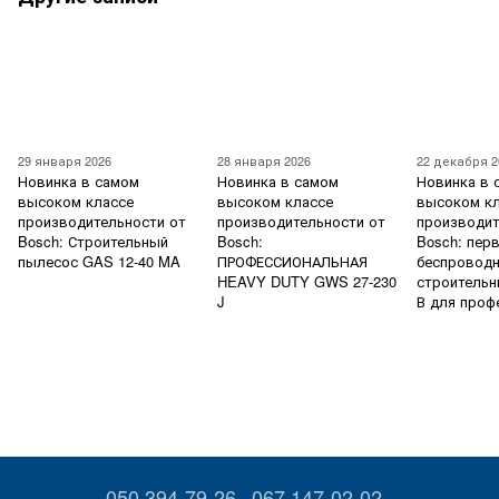
29 января 2026
28 января 2026
22 декабря 2
Новинка в самом
Новинка в самом
Новинка в 
высоком классе
высоком классе
высоком к
производительности от
производительности от
производит
Bosch: Строительный
Bosch:
Bosch: пер
пылесос GAS 12-40 MA
ПРОФЕССИОНАЛЬНАЯ
беспровод
HEAVY DUTY GWS 27-230
строительн
J
В для проф
050 394-79-26
067 147-02-02