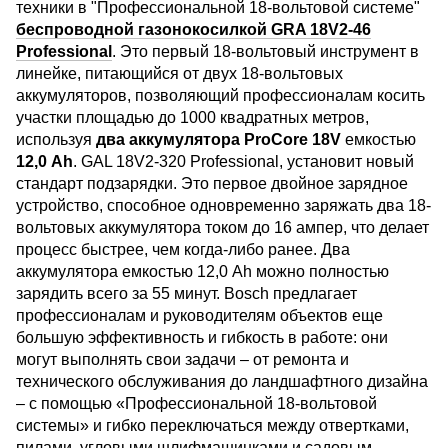
техники в "Профессиональной 18-вольтовой системе"
беспроводной газонокосилкой GRA 18V2-46
Professional
. Это первый 18-вольтовый инструмент в
линейке, питающийся от двух 18-вольтовых
аккумуляторов, позволяющий профессионалам косить
участки площадью до 1000 квадратных метров,
используя
два аккумулятора ProCore 18V
емкостью
12,0 Ah
. GAL 18V2-320 Professional, установит новый
стандарт подзарядки. Это первое двойное зарядное
устройство, способное одновременно заряжать два 18-
вольтовых аккумулятора током до 16 ампер, что делает
процесс быстрее, чем когда-либо ранее. Два
аккумулятора емкостью 12,0 Ah можно полностью
зарядить всего за 55 минут. Bosch предлагает
профессионалам и руководителям объектов еще
большую эффективность и гибкость в работе: они
могут выполнять свои задачи – от ремонта и
технического обслуживания до ландшафтного дизайна
– с помощью «Профессиональной 18-вольтовой
системы» и гибко переключаться между отвертками,
пилами, угловыми шлифмашинками и садовым