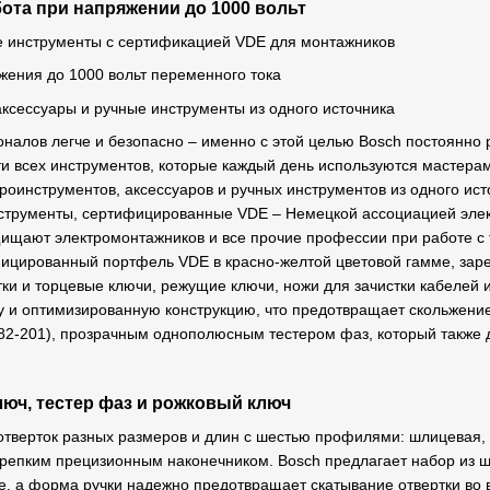
ота при напряжении до 1000 вольт
 инструменты с сертификацией VDE для монтажников
ения до 1000 вольт переменного тока
ксессуары и ручные инструменты из одного источника
налов легче и безопасно – именно с этой целью Bosch постоянно
ти всех инструментов, которые каждый день используются мастерам
роинструментов, аксессуаров и ручных инструментов из одного ист
струменты, сертифицированные VDE – Немецкой ассоциацией элек
щищают электромонтажников и все прочие профессии при работе с
фицированный портфель VDE в красно-желтой цветовой гамме, зар
ки и торцевые ключи, режущие ключи, ножи для зачистки кабелей и
у и оптимизированную конструкцию, что предотвращает скольжение
82-201), прозрачным однополюсным тестером фаз, который также д
люч, тестер фаз и рожковый ключ
тверток разных размеров и длин с шестью профилями: шлицевая, Phill
крепким прецизионным наконечником. Bosch предлагает набор из 
е, а форма ручки надежно предотвращает скатывание отвертки во в