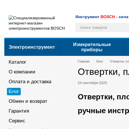
Перейти к основному контенту
Каталог
О компании
Оплата и доставка
Блог
Обмен и возврат
Пользовательское соглашение
Инструмент
BOSCH
- сила
Измерительные
Электроинструмент
приборы
Каталог
Главная
Блог
Отвертки, пл
Отвертки, п
О компании
Оплата и доставка
24 сентября 2025
Блог
Отвертки, пл
Обмен и возврат
ручные инст
Гарантия
Сервис