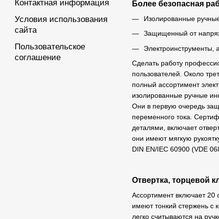
Контактная информация
Более безопасная раб
Изолированные ручные
Условия использования
сайта
Защищенный от напряж
Пользовательское
Электроинструменты, а
соглашение
Сделать работу профессио
пользователей. Около тре
полный ассортимент элект
изолированные ручные ин
Они в первую очередь за
переменного тока. Серти
деталями, включает отверт
они имеют мягкую рукоятк
DIN EN/IEC 60900 (VDE 06
Отвертка, торцевой к
Ассортимент включает 20 о
имеют тонкий стержень с 
легко считываются на ручк