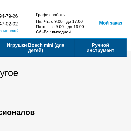
Сравнение
Укр
Рус
Желания
Вход
йта
График работы:
94-79-26
Пн.-Чт.: с 9:00 - до 17:00
Мой заказ
47-02-02
Пятн.: с 9:00 - до 16:00
онить вам?
Сб.-Вс.: выходной
Игрушки Bosch mini (для
Ручной
детей)
инструмент
угое
сионалов