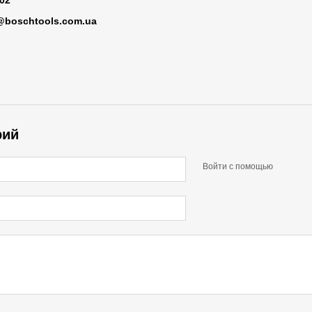
-02
@boschtools.com.ua
рий
Войти с помощью