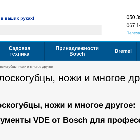
Гарантия
Сервис
Контактная информация
Условия использования са
050 3
 в ваших руках!
067 1
Перезв
Садовая
Принадлежности
Dremel
техника
Bosch
оскогубцы, ножи и многое другое
лоскогубцы, ножи и многое др
оскогубцы, ножи и многое другое:
рументы VDE от Bosch для профес