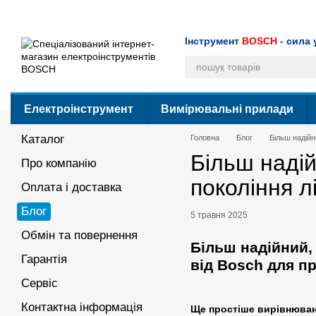
Перейти до основного контенту
Каталог
Про компанію
Оплата і доставка
Блог
Обмін та поверн
Угода користувача
Інструмент
BOSCH
- сила 
Електроінструмент
Вимірювальні прилади
Каталог
Головна
Блог
Більш надійн
Більш надій
Про компанію
покоління л
Оплата і доставка
Блог
5 травня 2025
Обмін та повернення
Більш надійний, 
Гарантія
від Bosch для п
Сервіс
Контактна інформація
Ще простіше вирівнюва