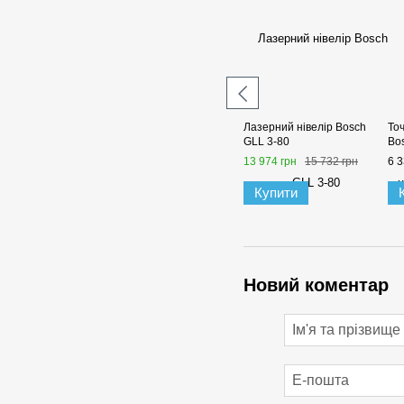
Лазерний нівелір Bosch
То
GLL 3-80
Bo
13 974 грн
15 732 грн
6 3
Купити
Новий коментар