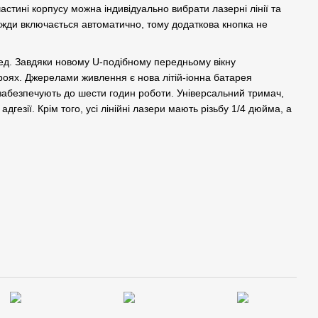
астині корпусу можна індивідуально вибрати лазерні лінії та
ди включається автоматично, тому додаткова кнопка не
ед. Завдяки новому U-подібному передньому вікну
троях. Джерелами живлення є нова літій-іонна батарея
і забезпечують до шести годин роботи. Універсальний тримач,
дгезії. Крім того, усі лінійні лазери мають різьбу 1/4 дюйма, а