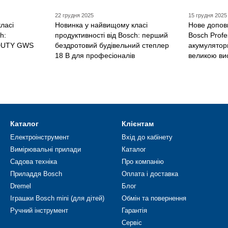
22 грудня 2025
15 грудня 2025
ласі
Новинка у найвищому класі
Нове допов
h:
продуктивності від Bosch: перший
Bosch Profe
DUTY GWS
бездротовий будівельний степлер
акумуляторн
18 В для професіоналів
великою ви
Каталог
Клієнтам
Електроінструмент
Вхід до кабінету
Вимірювальні прилади
Каталог
Садова техніка
Про компанію
Приладдя Bosch
Оплата і доставка
Dremel
Блог
Іграшки Bosch mini (для дітей)
Обмін та повернення
Ручний інструмент
Гарантія
Сервіс