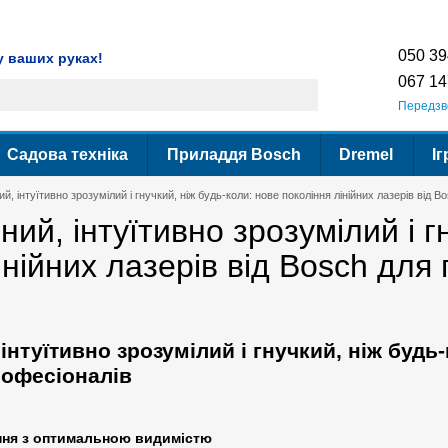
ення
Гарантія
Сервіс
Контактна інформація
Умови використання сайт
050 39
у ваших руках!
067 14
Передзв
Садова техніка
Приладдя Bosch
Dremel
Іг
ий, інтуїтивно зрозумілий і гнучкий, ніж будь-коли: нове покоління лінійних лазерів від 
ний, інтуїтивно зрозумілий і г
інійних лазерів від Bosch для
інтуїтивно зрозумілий і гнучкий, ніж будь
рофесіоналів
ння з оптимальною видимістю