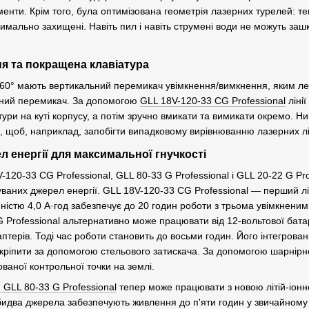
енти. Крім того, була оптимізована геометрія лазерних турелей: те
симально захищені. Навіть пил і навіть струмені води не можуть заш
я та покращена клавіатура
360° мають вертикальний перемикач увімкнення/вимкнення, яким лег
ьний перемикач. За допомогою
GLL 18V-120-33 CG Professional
лінії
тури на куті корпусу, а потім зручно вмикати та вимикати окремо.
, щоб, наприклад, запобігти випадковому вирівнюванню лазерних ліні
л енергії для максимальної гнучкості
8V-120-33 CG Professional, GLL 80-33 G Professional і GLL 20-22 G 
уваних джерел енергії. GLL 18V-120-33 CG Professional — перший лі
істю 4,0 А·год забезпечує до 20 годин роботи з трьома увімкненим
 Professional альтернативно може працювати від 12-вольтової батаре
терів. Тоді час роботи становить до восьми годин. Його інтегрован
 кріпити за допомогою стельового затискача. За допомогою шарнірн
ваної контрольної точки на землі.
 GLL 80-33 G Professional
тепер може працювати з новою літій-іонно
идва джерела забезпечують живлення до п'яти годин у звичайному 