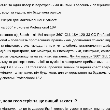
 360° та один лазер із перехресними лініями із зеленими лазерними
, води та ударів, ніж будь-коли раніше
 енергії для максимальної гнучкості
на 360° у системі Professional 18V
лювання від Bosch – лінійні лазери 360°
GLL 18V-120-33 CG Professi
ional – полегшать професійним працівникам досягнення точного ви
та підвісних стель, укладання плитки та кабелів, встановлення шаф
подібних пристроях, такі майстри, як гіпсокартоники, електрики, сан
равому середовищі та на великих відстанях.
Лінійні лазери 360° GLL 
ьну та дві вертикальні лінії та сумісні з лазерними приймачами на о
ер GLL 20-22 G Professional проектує точний лазерний хрест вперед
зумілими та гнучкими, ніж будь-коли, для використання на будівельн
системі Professional 18V .
 нова геометрія та ще вищий захист IP
міцними, так це їх ударостійкий корпус із гумовим покриттям по вс