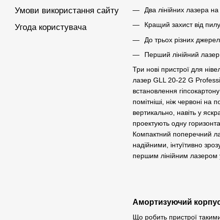
Два лінійних лазера на
Умови використання сайту
Кращий захист від пилу
Угода користувача
До трьох різних джерел
Перший лінійний лазер 
Три нові пристрої для ніве
лазер GLL 20-22 G Profess
встановлення гіпсокартону 
помітніші, ніж червоні на 
вертикально, навіть у яск
проектують одну горизонтал
Компактний поперечний лаз
надійними, інтуїтивно зро
першим лінійним лазером у 
Амортизуючий корпус,
Що робить пристрої такими 