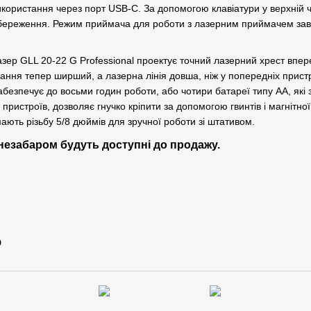
икористання через порт USB-C. За допомогою клавіатури у верхній ч
береження. Режим приймача для роботи з лазерним приймачем завж
ер GLL 20-22 G Professional проектує точний лазерний хрест впер
вання тепер ширший, а лазерна лінія довша, ніж у попередніх прис
забезпечує до восьми годин роботи, або чотири батареї типу АА, як
ристроїв, дозволяє гнучко кріпити за допомогою гвинтів і магнітної а
мають різьбу 5/8 дюймів для зручної роботи зі штативом.
и незабаром будуть доступні до продажу.
о