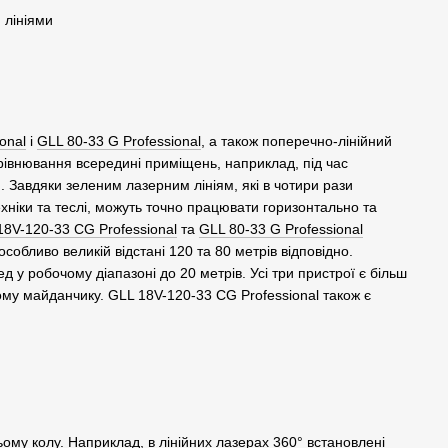
 лініями
onal
і
GLL 80-33 G Professional
, а також поперечно-лінійний
рівнювання всередині приміщень, наприклад, під час
. Завдяки зеленим лазерним лініям, які в чотири рази
техніки та теслі, можуть точно працювати горизонтально та
18V-120-33 CG Professional
та
GLL 80-33 G Professional
собливо великій відстані 120 та 80 метрів відповідно.
 у робочому діапазоні до 20 метрів. Усі три пристрої є більш
ому майданчику. GLL 18V-120-33 CG Professional також є
ьому колу. Наприклад, в лінійних лазерах 360° встановлені