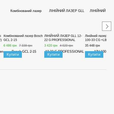
р
Комбінований лазер Bosch
ЛІНІЙНИЙ ЛАЗЕР GLL 12-
Лінійний лазер GLL
2)
GCL 2-15
22 G PROFESSIONAL
100-33 CG +LB 10
6 486 грн
7 338 грн
3 420 грн
4 020 грн
35 448 грн
Купити
Купити
Купити