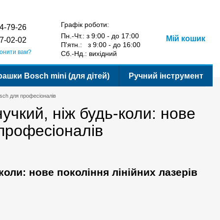
Порівняння
Укр
Рус
Бажання
Вхід
у
Графік роботи:
4-79-26
Пн.-Чт.: з 9:00 - до 17:00
Мій кошик
7-02-02
П'ятн.: з 9:00 - до 16:00
онити вам?
Сб.-Нд.: вихідний
рашки Bosch mini (для дітей)
Ручний інструмент
Bosch для професіоналів
нучкий, ніж будь-коли: нове
 професіоналів
-коли: нове покоління лінійних лазерів