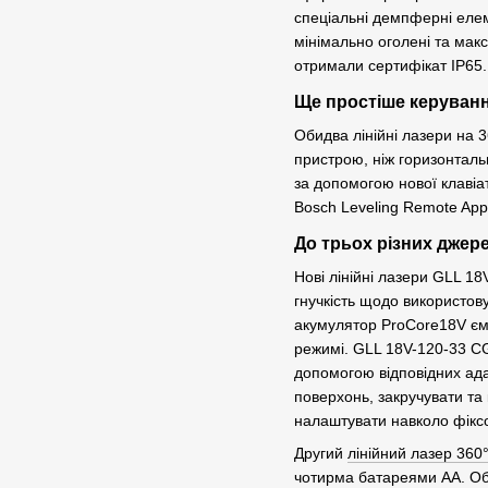
спеціальні демпферні елем
мінімально оголені та мак
отримали сертифікат IP65.
Ще простіше керуванн
Обидва лінійні лазери на 
пристрою, ніж горизонтал
за допомогою нової клавіа
Bosch Leveling Remote App
До трьох різних джере
Нові лінійні лазери GLL 1
гнучкість щодо використов
акумулятор ProCore18V ємн
режимі. GLL 18V-120-33 CG
допомогою відповідних адап
поверхонь, закручувати та
налаштувати навколо фіксо
Другий
лінійний лазер 360°
чотирма батареями AA. Об