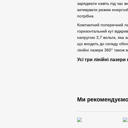
заряджати навіть під час в
активувати режим енергоз
потрібна.
Компактний поперечний лаз
горизонтальний кут відкри
напругою 3,7 вольта, яка 
що входить до складу обох п
лінійні лазери 360° також 
Усі три лінійні лазер
Ми рекомендуєм