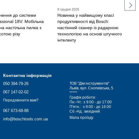
8 грудня 2025
нення до системи
Новинка у найвищому класі
ssional 18V: Мобільна
продуктивності від Bosch:
а настільна пилка з
настінний сканер із радарною
сотою різу
технологією на основі штучного
інтелекту
Контактна інформація
050 394-79-26
ТОВ "Дім інструментів"
Львів, вул. Снопківська, 5
067 147-02-02
*****
Графік роботи:
Передзвонити вам?
Пн.-Чт.: з 9:00 - до 17:00
П'ятн.: з 9:00 - до 16:00
067 673-68-88
Сб.-Нд.: вихідний
Мапа проїзду
info@boschtools.com.ua