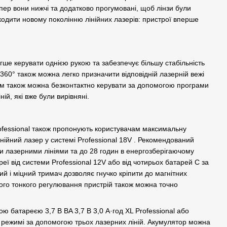
пер вони нижчі та додатково прогумовані, щоб лінзи були
кодити новому поколінню лінійних лазерів: пристрої вперше
ше керувати однією рукою та забезпечує більшу стабільність
 360° також можна легко призначити відповідній лазерній вежі
 Ним також можна безконтактно керувати за допомогою програми
й, які вже були вирівняні.
Professional також пропонують користувачам максимальну
нійний лазер у системі Professional 18V . Рекомендований
и лазерними лініями та до 28 годин в енергозберігаючому
ї від системи Professional 12V або від чотирьох батарей C за
ий і міцний тримач дозволяє гнучко кріпити до магнітних
ого тонкого регулювання пристрій також можна точно
ю батареєю 3,7 В BA 3,7 В 3,0 А·год XL Professional або
режимі за допомогою трьох лазерних ліній. Акумулятор можна