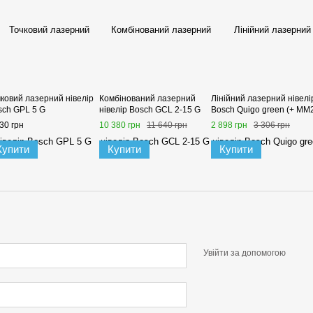
чковий лазерний нівелір
Комбінований лазерний
Лінійний лазерний нівелі
sch GPL 5 G
нівелір Bosch GCL 2-15 G
Bosch Quigo green (+ MM
30 грн
10 380 грн
11 640 грн
2 898 грн
3 306 грн
Купити
Купити
Купити
Увійти за допомогою