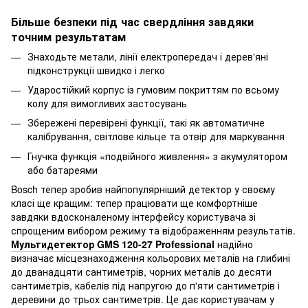
Більше безпеки під час свердління завдяки
точним результатам
Знаходьте метали, лінії електропередач і дерев'яні
підконструкції швидко і легко
Ударостійкий корпус із гумовим покриттям по всьому
колу для вимогливих застосувань
Збережені перевірені функції, такі як автоматичне
калібрування, світлове кільце та отвір для маркування
Гнучка функція «подвійного живлення» з акумулятором
або батареями
Bosch тепер зробив найпопулярніший детектор у своєму
класі ще кращим: тепер працювати ще комфортніше
завдяки вдосконаленому інтерфейсу користувача зі
спрощеним вибором режиму та відображенням результатів.
Мультидетектор GMS 120-27 Professional
надійно
визначає місцезнаходження кольорових металів на глибині
до дванадцяти сантиметрів, чорних металів до десяти
сантиметрів, кабелів під напругою до п'яти сантиметрів і
деревини до трьох сантиметрів. Це дає користувачам у