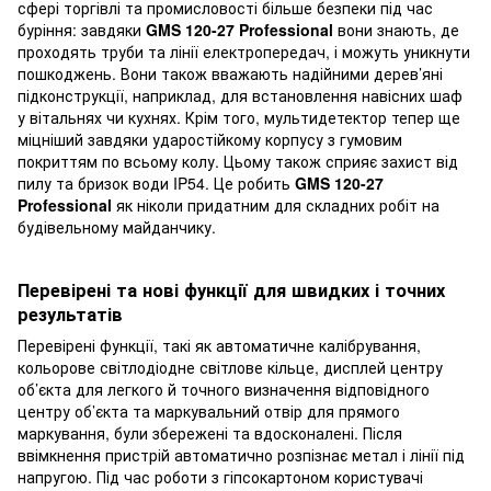
сфері торгівлі та промисловості більше безпеки під час
буріння: завдяки
GMS 120-27 Professional
вони знають, де
проходять труби та лінії електропередач, і можуть уникнути
пошкоджень. Вони також вважають надійними дерев’яні
підконструкції, наприклад, для встановлення навісних шаф
у вітальнях чи кухнях. Крім того, мультидетектор тепер ще
міцніший завдяки ударостійкому корпусу з гумовим
покриттям по всьому колу. Цьому також сприяє захист від
пилу та бризок води IP54. Це робить
GMS 120-27
Professional
як ніколи придатним для складних робіт на
будівельному майданчику.
Перевірені та нові функції для швидких і точних
результатів
Перевірені функції, такі як автоматичне калібрування,
кольорове світлодіодне світлове кільце, дисплей центру
об’єкта для легкого й точного визначення відповідного
центру об’єкта та маркувальний отвір для прямого
маркування, були збережені та вдосконалені. Після
ввімкнення пристрій автоматично розпізнає метал і лінії під
напругою. Під час роботи з гіпсокартоном користувачі