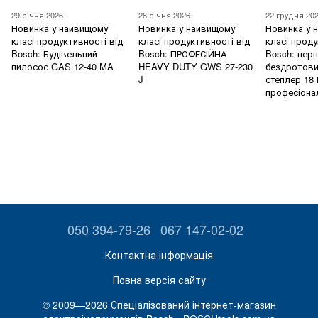
29 січня 2026
28 січня 2026
22 грудня 20
Новинка у найвищому
Новинка у найвищому
Новинка у 
класі продуктивності від
класі продуктивності від
класі проду
Bosch: Будівельний
Bosch: ПРОФЕСІЙНА
Bosch: пер
пилосос GAS 12-40 MA
HEAVY DUTY GWS 27-230
бездротови
J
степлер 18 
професіона
050 394-79-26
067 147-02-02
Контактна інформація
Повна версія сайту
© 2009—2026 Спеціалізований інтернет-магазин