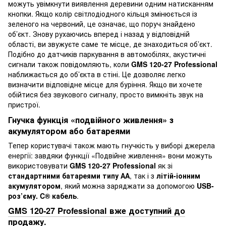
можуть увімкнути виявлення деревини одним натисканням
кнопки. Якщо колір світлодіодного кільця змінюється із
зеленого на червоний, це означає, що поруч знайдено
об’єкт. Знову рухаючись вперед і назад у відповідній
області, ви звужуєте саме те місце, де знаходиться об’єкт.
Подібно до датчиків паркування в автомобілях, акустичні
сигнали також повідомляють, коли
GMS 120-27 Professional
наближається до об’єкта в стіні. Це дозволяє легко
визначити відповідне місце для буріння. Якщо ви хочете
обійтися без звукового сигналу, просто вимкніть звук на
пристрої.
Гнучка функція «подвійного живлення» з
акумулятором або батареями
Тепер користувачі також мають гнучкість у виборі джерела
енергії: завдяки функції «Подвійне живлення» вони можуть
використовувати
GMS 120-27 Professional
як зі
стандартними батареями типу АА
, так і з
літій-іонним
акумулятором
, який можна заряджати за допомогою
USB-
роз’єму. C® кабель
.
GMS 120-27 Professional вже доступний до
продажу.