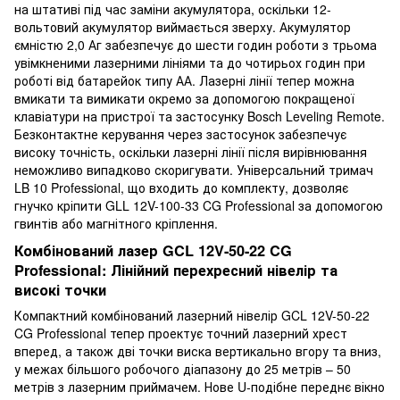
на штативі під час заміни акумулятора, оскільки 12-
вольтовий акумулятор виймається зверху. Акумулятор
ємністю 2,0 Аг забезпечує до шести годин роботи з трьома
увімкненими лазерними лініями та до чотирьох годин при
роботі від батарейок типу АА. Лазерні лінії тепер можна
вмикати та вимикати окремо за допомогою покращеної
клавіатури на пристрої та застосунку Bosch Leveling Remote.
Безконтактне керування через застосунок забезпечує
високу точність, оскільки лазерні лінії після вирівнювання
неможливо випадково скоригувати. Універсальний тримач
LB 10 Professional, що входить до комплекту, дозволяє
гнучко кріпити GLL 12V-100-33 CG Professional за допомогою
гвинтів або магнітного кріплення.
Комбінований лазер GCL 12V-50-22 CG
Professional: Лінійний перехресний нівелір та
високі точки
Компактний комбінований лазерний нівелір GCL 12V-50-22
CG Professional тепер проектує точний лазерний хрест
вперед, а також дві точки виска вертикально вгору та вниз,
у межах більшого робочого діапазону до 25 метрів – 50
метрів з лазерним приймачем. Нове U-подібне переднє вікно