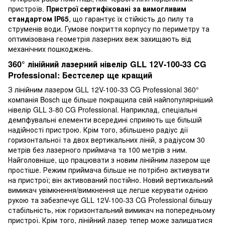
пристроїв.
Пристрої сертифіковані за вимогливим
стандартом IP65
, що гарантує їх стійкість до пилу та
струменів води. Гумове покриття корпусу по периметру та
оптимізована геометрія лазерних веж захищають від
механічних пошкоджень.
360° лінійний лазерний нівелір GLL 12V-100-33 CG
Professional: Бестселер ще кращий
З лінійним лазером GLL 12V-100-33 CG Professional 360°
компанія Bosch ще більше покращила свій найпопулярніший
нівелір GLL 3-80 CG Professional. Наприклад, спеціальні
демпфувальні елементи всередині сприяють ще більшій
надійності пристрою. Крім того, збільшено радіус дії
горизонтальної та двох вертикальних ліній, з радіусом 30
метрів без лазерного приймача та 100 метрів з ним.
Найголовніше, що працювати з новим лінійним лазером ще
простіше. Режим приймача більше не потрібно активувати
на пристрої; він активований постійно. Новий вертикальний
вимикач увімкнення/вимкнення ще легше керувати однією
рукою та забезпечує GLL 12V-100-33 CG Professional більшу
стабільність, ніж горизонтальний вимикач на попередньому
пристрої. Крім того, лінійний лазер тепер може залишатися