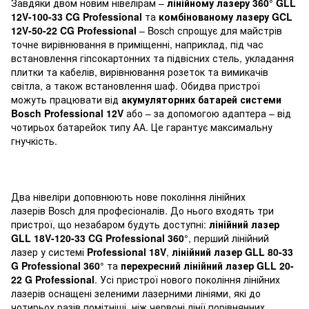
Завдяки двом новим нівелірам –
лінійному лазеру 360° GLL
12V-100-33 CG Professional
та
комбінованому лазеру GCL
12V-50-22 CG Professional
– Bosch спрощує для майстрів
точне вирівнювання в приміщенні, наприклад, під час
встановлення гіпсокартонних та підвісних стель, укладання
плитки та кабелів, вирівнювання розеток та вимикачів
світла, а також встановлення шаф. Обидва пристрої
можуть працювати від
акумуляторних батарей системи
Bosch Professional 12V
або – за допомогою адаптера – від
чотирьох батарейок типу АА. Це гарантує максимальну
гнучкість.
Два нівеліри доповнюють нове покоління лінійних
лазерів Bosch для професіоналів. До нього входять три
пристрої, що незабаром будуть доступні:
лінійний лазер
GLL 18V-120-33 CG Professional 360°
, перший лінійний
лазер у системі
Professional 18V
,
лінійний лазер GLL 80-33
G Professional 360°
та
перехресний лінійний лазер GLL 20-
22 G Professional
. Усі пристрої нового покоління лінійних
лазерів оснащені зеленими лазерними лініями, які до
чотирьох разів помітніші, ніж червоні лінії порівнянних