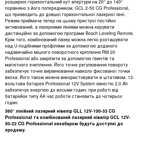
розширює горизонтальний кут апертури на 20° до 140°
порівняно з його попередником, GCL 2-50 CG Professional,
що призводить до довшої горизонтальної лазерної лінії.
Режим приймача тепер на цьому пристрої постійно
активований, а лазерними лініями можна керувати
дистанційно за допомогою програми Bosch Leveling Remote.
Крім того, комбінований лазер можна легко розташувати
над U-подібними профілями за допомогою доданого
надзвичайно міцного поворотного кріплення RM 20
Professional або закріпити за допомогою гвинтів та
магнітного зчеплення. Його точне регулювання повороту
забезпечує точне вирівнювання навколо фіксованої точки
виска. Його також можна використовувати зі штативом. 12-
вольтова батарея Professional 12V System ємністю 2,0 Ah
забезпечує енергією до восьми годин; при роботі від
батарейок типу АА час роботи становить до чотирьох
годин.
360° лінійний лазерний нівелір GLL 12V-100-33 CG
Professional та комбінований лазерний нівелір GCL 12V-
50-22 CG Professional незабаром будуть доступні до
продажу.