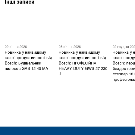
Інші записи
29 січня 2026
28 січня 2026
22 грудня 20
Новинка у найвищому
Новинка у найвищому
Новинка у 
класі продуктивності від
класі продуктивності від
класі проду
Bosch: Будівельний
Bosch: ПРОФЕСІЙНА
Bosch: пер
пилосос GAS 12-40 MA
HEAVY DUTY GWS 27-230
бездротови
J
степлер 18 
професіона