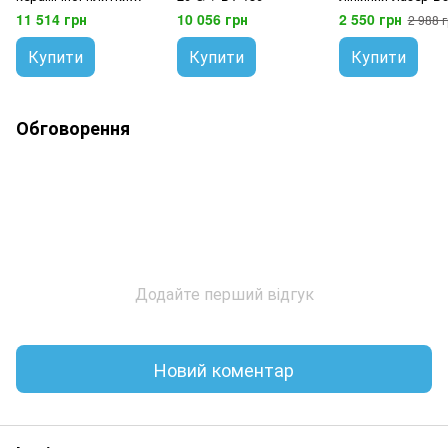
Bosch GTL 3
Quigo
11 514 грн
10 056 грн
2 550 грн
2 988 г
Купити
Купити
Купити
Обговорення
Додайте перший відгук
Новий коментар