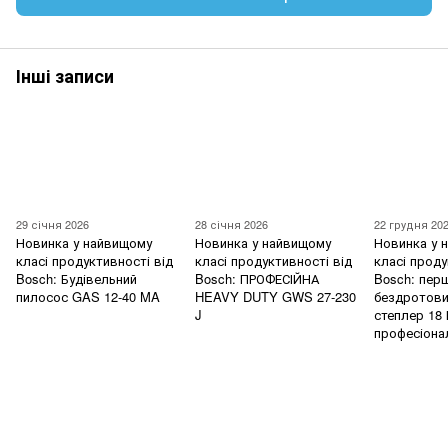
Інші записи
29 січня 2026
28 січня 2026
22 грудня 20
Новинка у найвищому
Новинка у найвищому
Новинка у 
класі продуктивності від
класі продуктивності від
класі проду
Bosch: Будівельний
Bosch: ПРОФЕСІЙНА
Bosch: пер
пилосос GAS 12-40 MA
HEAVY DUTY GWS 27-230
бездротови
J
степлер 18 
професіона