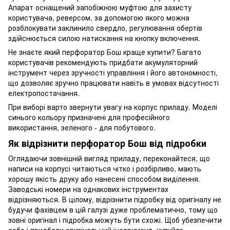
Апарат оснащений запобіжною муфтою для захисту
користувача, реверсом, за допомогою якого можна
розблокувати заклинило свердло, регулювання обертів
здійснюється силою натискання на кнопку включення.
Не знаєте який перфоратор Бош краще купити? Багато
користувачів рекомендують придбати акумуляторний
інструмент через зручності управління і його автономності,
що дозволяє зручно працювати навіть в умовах відсутності
електропостачання.
При виборі варто звернути увагу на корпус приладу. Моделі
синього кольору призначені для професійного
використання, зеленого - для побутового.
Як відрізнити перфоратор Бош від підробки
Оглядаючи зовнішній вигляд приладу, переконайтеся, що
написи на корпусі читаються чітко і розбірливо, мають
хорошу якість друку або нанесені способом виділення.
Заводські номери на однакових інструментах
відрізняються. В цілому, відрізнити підробку від оригіналу не
будучи фахівцем в цій галузі дуже проблематично, тому що
зовні оригінал і підробка можуть бути схожі. Щоб убезпечити