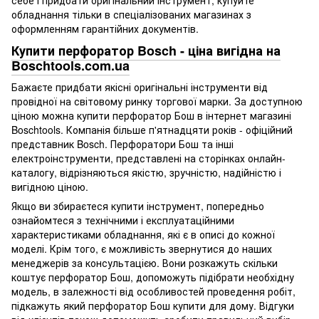
себе і придбати оригінальний інструмент, купуйте
обладнання тільки в спеціалізованих магазинах з
оформленням гарантійних документів.
Купити перфоратор Bosch - ціна вигідна на
Boschtools.com.ua
Бажаєте придбати якісні оригінальні інструменти від
провідної на світовому ринку торгової марки. За доступною
ціною можна купити перфоратор Бош в інтернет магазині
Boschtools. Компанія більше п'ятнадцяти років - офіційний
представник Bosch. Перфоратори Бош та інші
електроінструменти, представлені на сторінках онлайн-
каталогу, відрізняються якістю, зручністю, надійністю і
вигідною ціною.
Якщо ви збираєтеся купити інструмент, попередньо
ознайомтеся з технічними і експлуатаційними
характеристиками обладнання, які є в описі до кожної
моделі. Крім того, є можливість звернутися до наших
менеджерів за консультацією. Вони розкажуть скільки
коштує перфоратор Бош, допоможуть підібрати необхідну
модель, в залежності від особливостей проведення робіт,
підкажуть який перфоратор Бош купити для дому. Відгуки