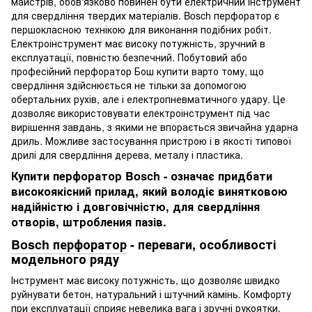
майстрів, обов'язково повинен бути електричний інструмент
для свердління твердих матеріалів. Bosch перфоратор є
першокласною технікою для виконання подібних робіт.
Електроінструмент має високу потужність, зручний в
експлуатації, повністю безпечний. Побутовий або
професійний перфоратор Бош купити варто тому, що
свердління здійснюється не тільки за допомогою
обертальних рухів, але і електропневматичного удару. Це
дозволяє використовувати електроінструмент під час
вирішення завдань, з якими не впорається звичайна ударна
дриль. Можливе застосування пристрою і в якості типової
дрилі для свердління дерева, металу і пластика.
Купити перфоратор Bosch - означає придбати
високоякісний прилад, який володіє винятковою
надійністю і довговічністю, для свердління
отворів, штробления пазів.
Bosch перфоратор
- переваги, особливості
модельного ряду
Інструмент має високу потужність, що дозволяє швидко
руйнувати бетон, натуральний і штучний камінь. Комфорту
при експлуатації сприяє невелика вага і зручні рукоятки.