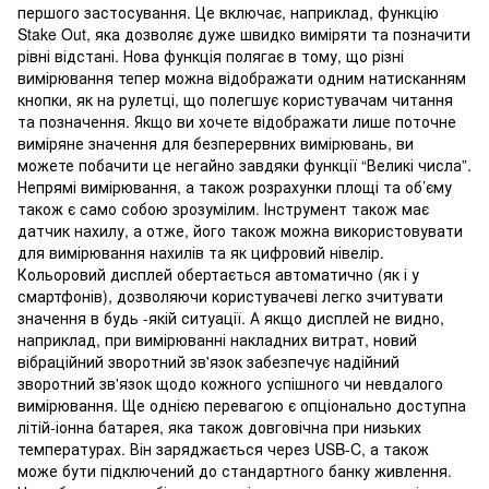
першого застосування. Це включає, наприклад, функцію
Stake Out, яка дозволяє дуже швидко виміряти та позначити
рівні відстані. Нова функція полягає в тому, що різні
вимірювання тепер можна відображати одним натисканням
кнопки, як на рулетці, що полегшує користувачам читання
та позначення. Якщо ви хочете відображати лише поточне
виміряне значення для безперервних вимірювань, ви
можете побачити це негайно завдяки функції “Великі числа”.
Непрямі вимірювання, а також розрахунки площі та об’єму
також є само собою зрозумілим. Інструмент також має
датчик нахилу, а отже, його також можна використовувати
для вимірювання нахилів та як цифровий нівелір.
Кольоровий дисплей обертається автоматично (як і у
смартфонів), дозволяючи користувачеві легко зчитувати
значення в будь -якій ситуації. А якщо дисплей не видно,
наприклад, при вимірюванні накладних витрат, новий
вібраційний зворотний зв'язок забезпечує надійний
зворотний зв'язок щодо кожного успішного чи невдалого
вимірювання. Ще однією перевагою є опціонально доступна
літій-іонна батарея, яка також довговічна при низьких
температурах. Він заряджається через USB-C, а також
може бути підключений до стандартного банку живлення.