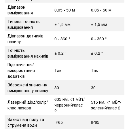
Діапазон
0,05 - 50 м
0,05 - 50 м
вимірювання
Типова точність
± 1,5 мм
± 1,5 мм
вимірювання
Діапазон датчиків
0 - 360 °
0 - 360 °
нахилу
Точність
± 0,2 °
± 0,2 °
вимірювання нахилів
Підключення/
використання
Так
Так
додатків
Збережені значення
30
30
вимірювань у списку
635 нм, <1 мВт/
Лазерний діод/колір/
515 нм, <1 мВт/
червоний/клас
клас лазера
зелений/клас 2
2
Захист від пилу та
IP65
IP65
струменя води