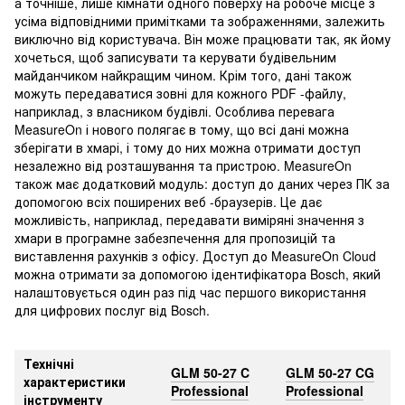
а точніше, лише кімнати одного поверху на робоче місце з
усіма відповідними примітками та зображеннями, залежить
виключно від користувача. Він може працювати так, як йому
хочеться, щоб записувати та керувати будівельним
майданчиком найкращим чином. Крім того, дані також
можуть передаватися зовні для кожного PDF -файлу,
наприклад, з власником будівлі. Особлива перевага
MeasureOn і нового полягає в тому, що всі дані можна
зберігати в хмарі, і тому до них можна отримати доступ
незалежно від розташування та пристрою. MeasureOn
також має додатковий модуль: доступ до даних через ПК за
допомогою всіх поширених веб -браузерів. Це дає
можливість, наприклад, передавати виміряні значення з
хмари в програмне забезпечення для пропозицій та
виставлення рахунків з офісу. Доступ до MeasureOn Cloud
можна отримати за допомогою ідентифікатора Bosch, який
налаштовується один раз під час першого використання
для цифрових послуг від Bosch.
Технічні
GLM 50-27 C
GLM 50-27 CG
характеристики
Professional
Professional
інструменту