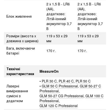
2 x 1,5 В - LR6
2 x 1,5 В - LR6
(AA),
(AA),
додатково:
додатково:
Блок живлення
Літій-іонний
Літій-іонний
акумулятор 3,7
акумулятор 3,7
В
В
Розміри (висота x
119 x 53 x 29
119 x 53 x 29
довжина x ширина)
мм
мм
Вага, включаючи
170 г.
170 г.
батареї
Технічні
MeasureOn
характеристики
•
PLR 30 C
,
PLR 40 C
,
PLR 50 C
Лазерні
•
GLM 50 C Professional
,
GLM 50-27 C
вимірювання
Professional
,
сумісні з
GLM 50-27 CG Professional
,
GLM 100 C
додатком
Professional
,
GLM 120 C Professional