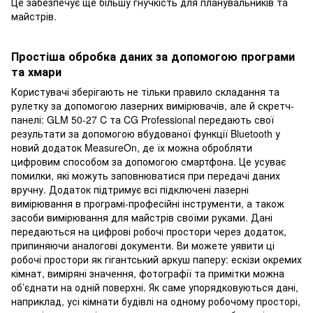
Це забезпечує ще більшу гнучкість для планувальників та
майстрів.
Простіша обробка даних за допомогою програми
та хмари
Користувачі зберігають не тільки правило складання та
рулетку за допомогою лазерних вимірювачів, але й скретч-
панелі: GLM 50-27 C та CG Professional передають свої
результати за допомогою вбудованої функції Bluetooth у
новий додаток MeasureOn, де їх можна обробляти
цифровим способом за допомогою смартфона. Це усуває
помилки, які можуть заповнюватися при передачі даних
вручну. Додаток підтримує всі підключені лазерні
вимірювання в програмі-професійні інструменти, а також
засоби вимірювання для майстрів своїми руками. Дані
передаються на цифрові робочі простори через додаток,
припиняючи аналогові документи. Ви можете уявити ці
робочі простори як гігантський аркуш паперу: ескізи окремих
кімнат, виміряні значення, фотографії та примітки можна
об’єднати на одній поверхні. Як саме упорядковуються дані,
наприклад, усі кімнати будівлі на одному робочому просторі,