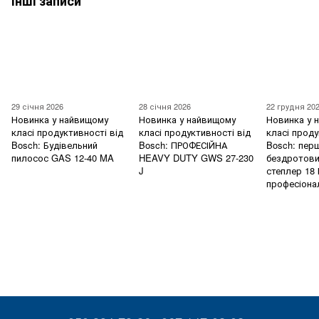
Інші записи
29 січня 2026
28 січня 2026
22 грудня 20
Новинка у найвищому
Новинка у найвищому
Новинка у 
класі продуктивності від
класі продуктивності від
класі проду
Bosch: Будівельний
Bosch: ПРОФЕСІЙНА
Bosch: пер
пилосос GAS 12-40 MA
HEAVY DUTY GWS 27-230
бездротови
J
степлер 18 
професіона