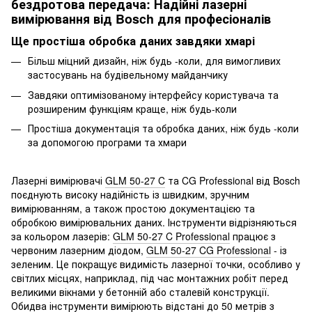
бездротова передача: Надійні лазерні
вимірювання від Bosch для професіоналів
Ще простіша обробка даних завдяки хмарі
Більш міцний дизайн, ніж будь -коли, для вимогливих
застосувань на будівельному майданчику
Завдяки оптимізованому інтерфейсу користувача та
розширеним функціям краще, ніж будь-коли
Простіша документація та обробка даних, ніж будь -коли
за допомогою програми та хмари
​​​​​​Лазерні вимірювачі
GLM 50-27 C
та CG Professional від Bosch
поєднують високу надійність із швидким, зручним
вимірюванням, а також простою документацією та
обробкою вимірювальних даних. Інструменти відрізняються
за кольором лазерів:
GLM 50-27 C Professional
працює з
червоним лазерним діодом,
GLM 50-27 CG Professional
- із
зеленим. Це покращує видимість лазерної точки, особливо у
світлих місцях, наприклад, під час монтажних робіт перед
великими вікнами у бетонній або сталевій конструкції.
Обидва інструменти вимірюють відстані до 50 метрів з