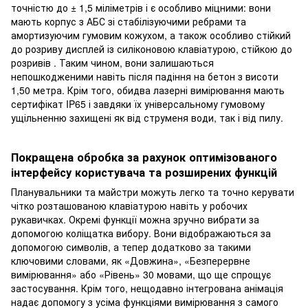
точністю до ± 1,5 міліметрів і є особливо міцними: вони
мають корпус з АБС зі стабілізуючими ребрами та
амортизуючим гумовим кожухом, а також особливо стійкий
до розриву дисплей із силіконовою клавіатурою, стійкою до
розривів . Таким чином, вони залишаються
непошкодженими навіть після падіння на бетон з висоти
1,50 метра. Крім того, обидва лазерні вимірювання мають
сертифікат IP65 і завдяки їх універсальному гумовому
ущільненню захищені як від струменя води, так і від пилу.
Покращена обробка за рахунок оптимізованого
інтерфейсу користувача та розширених функцій
Планувальники та майстри можуть легко та точно керувати
чітко розташованою клавіатурою навіть у робочих
рукавичках. Окремі функції можна зручно вибрати за
допомогою коліщатка вибору. Вони відображаються за
допомогою символів, а тепер додатково за такими
ключовими словами, як «Довжина», «Безперервне
вимірювання» або «Рівень» 30 мовами, що ще спрощує
застосування. Крім того, нещодавно інтегрована анімація
надає допомогу з усіма функціями вимірювання з самого