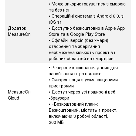
• Може використовуватися з хмарою
та без неї
• Операційні системи з Android 6.0, з
iOS 11
Додаток
• Доступно безкоштовно в Apple App
MeasureOn
Store та в Google Play Store
• Офлайн -версія (без хмари):
створення та зберігання
необмежена кількість проектів і
робочих областей на смартфоні
• Резервне копіювання даних для
запобігання втраті даних
• Синхронізація з усіма кінцевими
пристроями
MeasureOn
• Доступ через усі поширені веб
Cloud
-браузери
• «Безкоштовний план»:
Безкоштовний, містить 1 проект,
включаючи 3 робочі області,
200 МБ