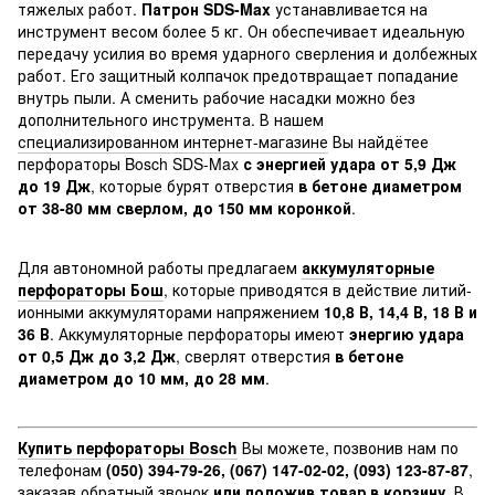
тяжелых работ.
Патрон SDS-Max
устанавливается на
инструмент весом более 5 кг. Он обеспечивает идеальную
передачу усилия во время ударного сверления и долбежных
работ. Его защитный колпачок предотвращает попадание
внутрь пыли. А сменить рабочие насадки можно без
дополнительного инструмента. В нашем
специализированном интернет-магазине
Вы найдётее
перфораторы Bosch SDS-Max
с энергией удара от 5,9 Дж
до 19 Дж
, которые бурят отверстия
в бетоне диаметром
от 38-80 мм сверлом, до 150 мм коронкой
.
Для автономной работы предлагаем
аккумуляторные
перфораторы Бош
, которые приводятся в действие литий-
ионными аккумуляторами напряжением
10,8 В, 14,4 В, 18 В и
36 В
. Аккумуляторные перфораторы имеют
энергию удара
от 0,5 Дж до 3,2 Дж
, сверлят отверстия
в бетоне
диаметром до 10 мм, до 28 мм
.
Купить перфораторы Bosch
Вы можете, позвонив нам по
телефонам
(050) 394-79-26, (067) 147-02-02, (093) 123-87-87
,
заказав обратный звонок
или положив товар в корзину
. В