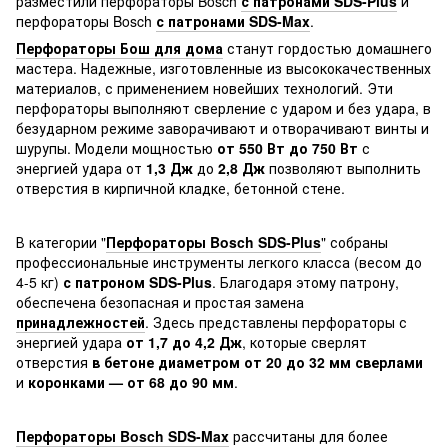
разместили перфораторы Bosch
с патронами SDS-Plus
и
перфораторы Bosch
с патронами SDS-Max
.
Перфораторы Бош для дома
станут гордостью домашнего
мастера. Надежные, изготовленные из высококачественных
материалов, с применением новейших технологий. Эти
перфораторы выполняют сверление с ударом и без удара, в
безударном режиме заворачивают и отворачивают винты и
шурупы. Модели мощностью
от 550 Вт до 750 Вт
с
энергией удара от
1,3 Дж
до
2,8 Дж
позволяют выполнить
отверстия в кирпичной кладке, бетонной стене.
В категории "
Перфораторы Bosch SDS-Plus
" собраны
профессиональные инструменты легкого класса (весом до
4-5 кг)
с патроном SDS-Plus
. Благодаря этому патрону,
обеспечена безопасная и простая замена
принадлежностей
. Здесь представлены перфораторы с
энергией удара
от 1,7 до 4,2 Дж
, которые сверлят
отверстия
в бетоне диаметром от 20 до 32 мм сверлами
и
коронками — от 68 до 90 мм
.
Перфораторы Bosch SDS-Max
рассчитаны для более