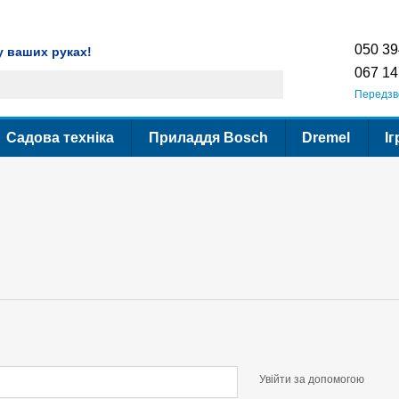
ення
Гарантія
Сервіс
Контактна інформація
Умови використання сайт
050 39
у ваших руках!
067 14
Передзв
Садова техніка
Приладдя Bosch
Dremel
Іг
Увійти за допомогою