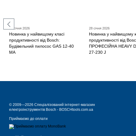
29 січня 2026
28 січня 2026
Новинка у найвищому класі
Новинка у найвищому к
продуктивності від Bosch:
продуктивності від Bosc
Будівельний пилосос GAS 12-40
ПРОФЕСІЙНА HEAVY 
MA
27-230 J
© 2009—2026 Спеціалізований інтернет-магазин
електроінструментів Bosch - BOSCHtools.com.ua
Приймаємо до оплати