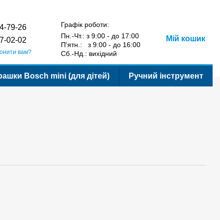
Порівняння
Укр
Рус
Бажання
Вхід
у
Графік роботи:
4-79-26
Пн.-Чт.: з 9:00 - до 17:00
Мій кошик
7-02-02
П'ятн.: з 9:00 - до 16:00
онити вам?
Сб.-Нд.: вихідний
рашки Bosch mini (для дітей)
Ручний інструмент