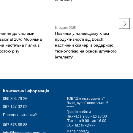
8 грудня 2025
нення до системи
Новинка у найвищому класі
ssional 18V: Мобільна
продуктивності від Bosch:
а настільна пилка з
настінний сканер із радарною
сотою різу
технологією на основі штучного
інтелекту
Контактна інформація
050 394-79-26
ТОВ "Дім інструментів"
Львів, вул. Снопківська, 5
067 147-02-02
*****
Графік роботи:
Передзвонити вам?
Пн.-Чт.: з 9:00 - до 17:00
П'ятн.: з 9:00 - до 16:00
067 673-68-88
Сб.-Нд.: вихідний
Мапа проїзду
info@boschtools.com.ua