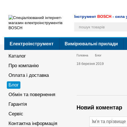
Перейти до основного контенту
Каталог
Про компанію
Оплата і доставка
Блог
Обмін та поверн
Угода користувача
Інструмент
BOSCH
- сила 
Електроінструмент
Вимірювальні прилади
Каталог
Головна
Блог
18 березня 2019
Про компанію
Оплата і доставка
Блог
Обмін та повернення
Гарантія
Новий коментар
Сервіс
Контактна інформація