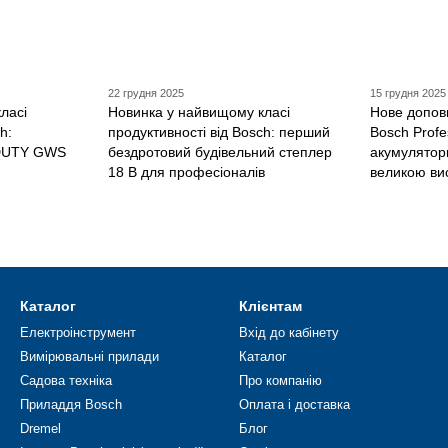
22 грудня 2025
15 грудня 2025
ласі
Новинка у найвищому класі
Нове допов
h:
продуктивності від Bosch: перший
Bosch Profe
DUTY GWS
бездротовий будівельний степлер
акумуляторн
18 В для професіоналів
великою ви
Каталог
Клієнтам
Електроінструмент
Вхід до кабінету
Вимірювальні прилади
Каталог
Садова техніка
Про компанію
Приладдя Bosch
Оплата і доставка
Dremel
Блог